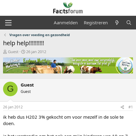
Aanmelden
Registreren
Vragen over voeding en gezondheid
help help!!!!!!!!!!
O
S
Guest
26 jan 2012
n
t
d
a
e
r
r
t
w
d
e
a
Guest
G
r
t
Guest
p
u
s
m
t
26 jan 2012
#1
a
ik heb dus H202 3% gekocht om voor mezelf in de sole te
r
t
doen.
e
r