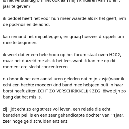
is het verstandig om het ook aan mijn kinderen van 10 en 7
jaar te geven?
ik bedoel heeft het voor hun meer waarde als ik het geeft, ivm
de ppd-nos en de adhd.
kan iemand het mij uitleggen, en graag hoeveel druppels om
mee te beginnen.
ik weet dat er een hele hoop op het forum staat oven H202,
maar het duizeld me als ik het lees want ik kan me op dit
moment erg slecht concentreren
nu hoor ik net een aantal uren geleden dat mijn zusje(waar ik
echt een hechte moeder/kind band mee heb)een bult in haar
borst heeft zitten,ECHT ZO VERSCHRIKKELIJK ZEG~!!!we zijn zo
bang dat het mis is.
zij lijdt echt zo erg stress vol leven, een relatie die echt
beneden peil is en een zeer gehandicapte dochter van 11jaar,
zeer hoge geld schulden enz enz.