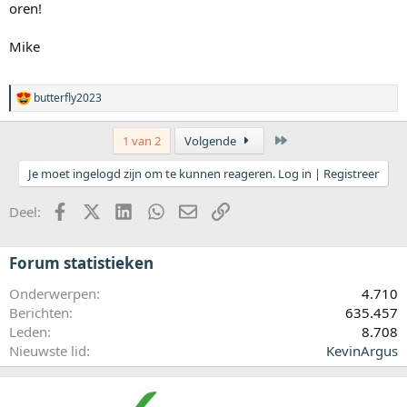
:
oren!
Mike
butterfly2023
W
a
a
Laatste
1 van 2
Volgende
r
d
Je moet ingelogd zijn om te kunnen reageren. Log in | Registreer
e
r
i
Facebook
X (Twitter)
LinkedIn
WhatsApp
E-mail
koppeling
Deel:
n
g
e
Forum statistieken
n
:
Onderwerpen
4.710
Berichten
635.457
Leden
8.708
Nieuwste lid
KevinArgus