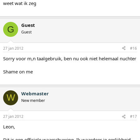
weet wat ik zeg
Guest
G
Guest
27 jan 2012
#16
Sorry voor m,n taalgebruik, ben nu ook niet helemaal nuchter
Shame on me
Webmaster
W
New member
27 jan 2012
#17
Leon,
Dit is een officiele waarschuwing. Ik waardeer je eerlijkheid