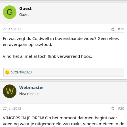
Guest
G
Guest
27 jan 2012
#19
En wat zegt dr. Coldwell in bovenstaande video? Geen vlees
en overgaan op rawfood.
Vind het al met al toch flink verwarrend hoor..
butterfly2023
W
a
a
Webmaster
r
W
d
New member
e
r
i
27 jan 2012
#20
n
g
VINGERS IN JE OREN! Op het moment dat men begint over
e
voeding waar je uitgemergeld van raakt, vingers meteen in de
n