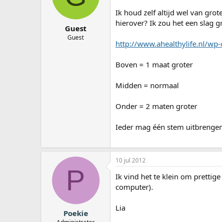
a
Ik houd zelf altijd wel van grot
r
hierover? Ik zou het een slag 
t
Guest
e
Guest
r
http://www.ahealthylife.nl/wp
Boven = 1 maat groter
Midden = normaal
Onder = 2 maten groter
Ieder mag één stem uitbrengen
10 jul 2012
P
Ik vind het te klein om prettig
computer).
Lia
Poekie