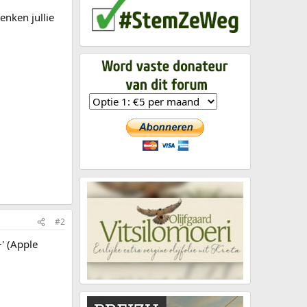
enken jullie
#2
+' (Apple