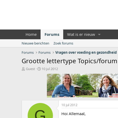
Home
Forums
Wat is er nieuw
Nieuwe berichten
Zoek forums
Forums
Forums
Vragen over voeding en gezondheid
Grootte lettertype Topics/forum
O
S
Guest
10 jul 2012
n
t
d
a
e
r
r
t
w
d
e
a
r
t
10 jul 2012
p
u
G
s
m
Hoi Allemaal,
t