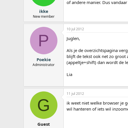
of andere manier. Dus vandaar d
ikke
New member
10 jul 2012
P
Juglen,
Als je de overzichtspagina verg
blijft de tekst ook net zo groo
Poekie
(appeltje+shift) dan wordt de let
Administrator
Lia
11 jul 2012
G
ik weet niet welke browser je g
wil hanteren of iets wil inzoom
Guest