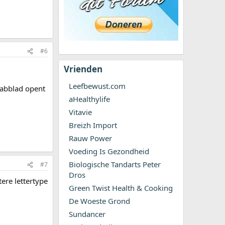
#6
Vrienden
Leefbewust.com
 tabblad opent
aHealthylife
Vitavie
Breizh Import
Rauw Power
Voeding Is Gezondheid
Biologische Tandarts Peter
#7
Dros
tere lettertype
Green Twist Health & Cooking
De Woeste Grond
Sundancer