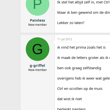
P
Ik stel het altijd zelf in, met Ct
Maar ik ben gewend om de ding
Painless
Lekker zo laten?
New member
11 jul 2012
G
ik vind het prima zoals het is
ik maak de letters groter als i
g-griffel
ben ook graag zelfstandig
New member
overigens heb ik weer wat gel
Ctrl en scrollen op de muis
dat wist ik niet
bedankt painless