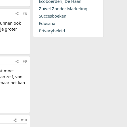
Ecoboerderij De Haan
Zuivel Zonder Marketing
#8
Succesboeken
 kunnen ook
Edusana
je groter
Privacybeleid
#9
st moet
an zelf, van
 maar het kan
#10