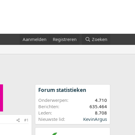
Aanmelden
Registreren
Zoeken
Forum statistieken
Onderwerpen
4.710
Berichten
635.464
Leden
8.708
Nieuwste lid
KevinArgus
#1