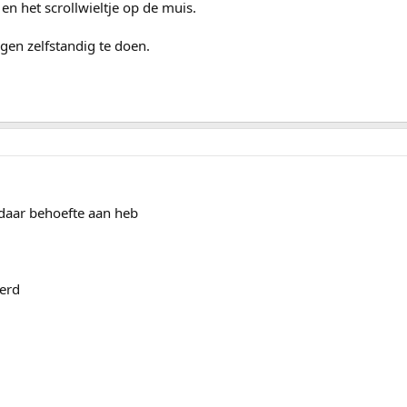
rl en het scrollwieltje op de muis.
en zelfstandig te doen.
k daar behoefte aan heb
eerd