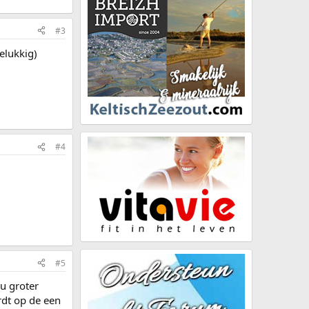
#3
elukkig)
#4
.
#5
ou groter
rdt op de een