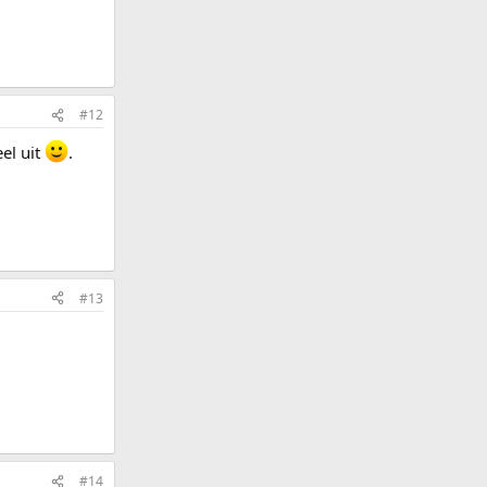
#12
el uit
.
#13
#14