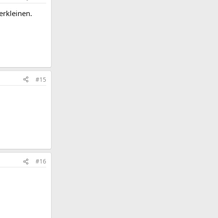
verkleinen.
#15
#16