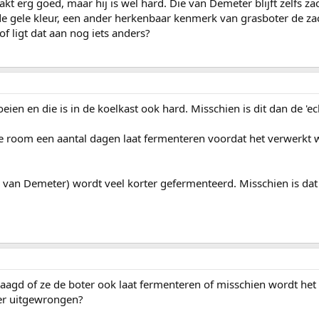
 erg goed, maar hij is wel hard. Die van Demeter blijft zelfs zac
 de gele kleur, een ander herkenbaar kenmerk van grasboter de za
f ligt dat aan nog iets anders?
ien en die is in de koelkast ook hard. Misschien is dit dan de 'ec
de room een aantal dagen laat fermenteren voordat het verwerkt 
e van Demeter) wordt veel korter gefermenteerd. Misschien is dat 
raagd of ze de boter ook laat fermenteren of misschien wordt het
er uitgewrongen?