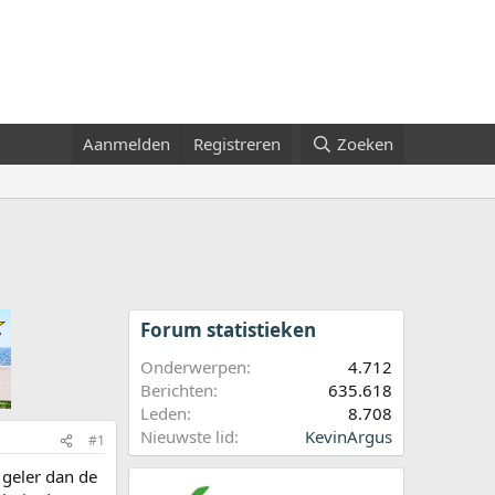
Aanmelden
Registreren
Zoeken
Forum statistieken
Onderwerpen
4.712
Berichten
635.618
Leden
8.708
Nieuwste lid
KevinArgus
#1
 geler dan de