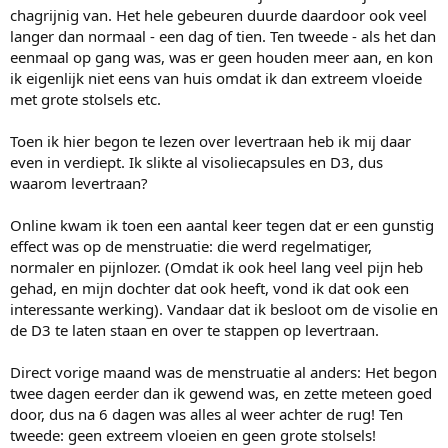
chagrijnig van. Het hele gebeuren duurde daardoor ook veel
langer dan normaal - een dag of tien. Ten tweede - als het dan
eenmaal op gang was, was er geen houden meer aan, en kon
ik eigenlijk niet eens van huis omdat ik dan extreem vloeide
met grote stolsels etc.
Toen ik hier begon te lezen over levertraan heb ik mij daar
even in verdiept. Ik slikte al visoliecapsules en D3, dus
waarom levertraan?
Online kwam ik toen een aantal keer tegen dat er een gunstig
effect was op de menstruatie: die werd regelmatiger,
normaler en pijnlozer. (Omdat ik ook heel lang veel pijn heb
gehad, en mijn dochter dat ook heeft, vond ik dat ook een
interessante werking). Vandaar dat ik besloot om de visolie en
de D3 te laten staan en over te stappen op levertraan.
Direct vorige maand was de menstruatie al anders: Het begon
twee dagen eerder dan ik gewend was, en zette meteen goed
door, dus na 6 dagen was alles al weer achter de rug! Ten
tweede: geen extreem vloeien en geen grote stolsels!