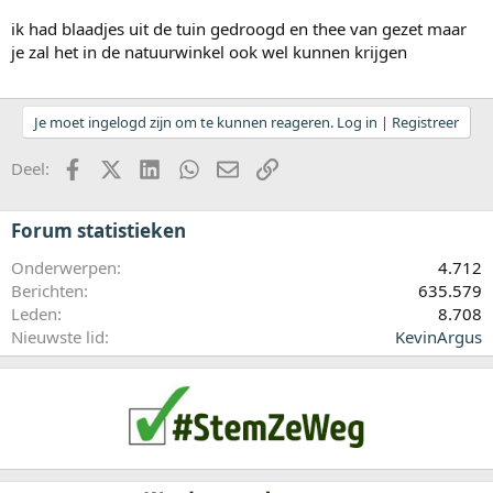
ik had blaadjes uit de tuin gedroogd en thee van gezet maar
je zal het in de natuurwinkel ook wel kunnen krijgen
Je moet ingelogd zijn om te kunnen reageren. Log in | Registreer
Facebook
X (Twitter)
LinkedIn
WhatsApp
E-mail
koppeling
Deel:
Forum statistieken
Onderwerpen
4.712
Berichten
635.579
Leden
8.708
Nieuwste lid
KevinArgus