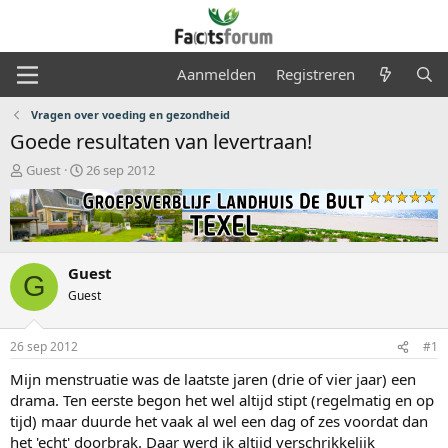
Aanmelden
Registreren
Vragen over voeding en gezondheid
Goede resultaten van levertraan!
O
S
Guest
26 sep 2012
n
t
d
a
e
r
r
t
w
d
Guest
e
a
G
r
t
Guest
p
u
s
m
26 sep 2012
#1
t
a
Mijn menstruatie was de laatste jaren (drie of vier jaar) een
r
drama. Ten eerste begon het wel altijd stipt (regelmatig en op
t
tijd) maar duurde het vaak al wel een dag of zes voordat dan
e
r
het 'echt' doorbrak. Daar werd ik altijd verschrikkelijk