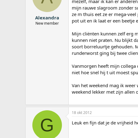
mezelf, maar ik kan er andere
a
mijn rauwe slagroom zonder suik
r
ze m thuis eet ze er mega-veel 
t
Alexandra
e
pot uit en ik laat er een beetje 
New member
r
Mijn cliënten kunnen zelf erg 
kunnen niet praten. Nu blijkt 
soort borreluurtje gehouden. M
runderworst ging bij twee clien
Vanmorgen heeft mijn collega di
niet hoe snel hij t uit moest s
Van het weekend mag ik weer w
weekend lekker met zijn allen o
18 okt 2012
G
Leuk en fijn dat je de vrijheid 