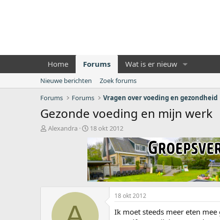
Home
Forums
Wat is er nieuw
Nieuwe berichten
Zoek forums
Forums
Forums
Vragen over voeding en gezondheid
Gezonde voeding en mijn werk
O
S
Alexandra
18 okt 2012
n
t
d
a
e
r
r
t
w
d
e
a
r
t
18 okt 2012
p
u
A
s
m
Ik moet steeds meer eten mee ga
t