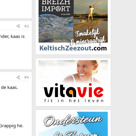
#3
er, kaas is
#4
 de kaas.
Grappig he.