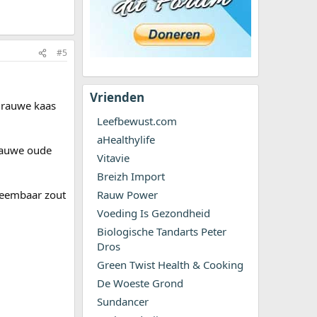
#5
Vrienden
 rauwe kaas
Leefbewust.com
aHealthylife
 rauwe oude
Vitavie
Breizh Import
pneembaar zout
Rauw Power
Voeding Is Gezondheid
Biologische Tandarts Peter
Dros
Green Twist Health & Cooking
De Woeste Grond
Sundancer