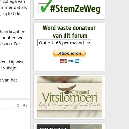
n collega van
jammer dat als
zij likt de
ehandicapt en
en hebben we
e zien. De
en. Hij wist
 vuistje.
e van het
#2