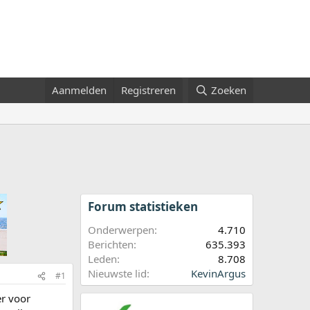
Aanmelden
Registreren
Zoeken
Forum statistieken
Onderwerpen
4.710
Berichten
635.393
Leden
8.708
Nieuwste lid
KevinArgus
#1
er voor