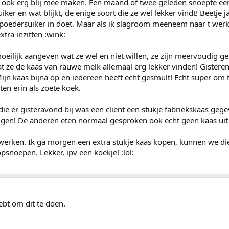
n ook erg blij mee maken. Een maand of twee geleden snoepte ee
er en wat blijkt, de enige soort die ze wel lekker vindt! Beetje 
poedersuiker in doet. Maar als ik slagroom meeneem naar t werk, 
extra inzitten :wink:
moeilijk aangeven wat ze wel en niet willen, ze zijn meervoudig g
dat ze de kaas van rauwe melk allemaal erg lekker vinden! Gister
ijn kaas bijna op en iedereen heeft echt gesmult! Echt super om t
ten erin als zoete koek.
e er gisteravond bij was een client een stukje fabriekskaas gegev
pugen! De anderen eten normaal gesproken ook echt geen kaas uit t
erken. Ik ga morgen een extra stukje kaas kopen, kunnen we di
psnoepen. Lekker, ipv een koekje! :lol:
hebt om dit te doen.