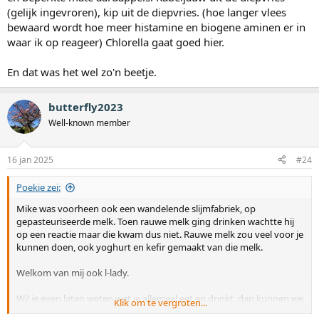
(gelijk ingevroren), kip uit de diepvries. (hoe langer vlees
bewaard wordt hoe meer histamine en biogene aminen er in
waar ik op reageer) Chlorella gaat goed hier.
En dat was het wel zo'n beetje.
butterfly2023
Well-known member
16 jan 2025
#24
Poekie zei:
Mike was voorheen ook een wandelende slijmfabriek, op
gepasteuriseerde melk. Toen rauwe melk ging drinken wachtte hij
op een reactie maar die kwam dus niet. Rauwe melk zou veel voor je
kunnen doen, ook yoghurt en kefir gemaakt van die melk.
Welkom van mij ook l-lady.
Wil je even laten weten wat je allemaal eet en drinkt, dan kunnen we
Klik om te vergroten...
je tips geven hierover.