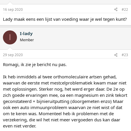
16 sep 2020
#22
Lady maak eens een lijst van voeding waar je wel tegen kunt?
I-lady
I
Member
29 sep 2020
#23
Romagi, ik zie je bericht nu pas.
Ik heb inmiddels al twee orthomoleculaire artsen gehad,
waarvan de eerste met mestcelproblematiek kwam maar niet
met oplossingen. Sterker nog, het werd erger daar. De 2e op
zich goede ervaringen mee, oa een magnesium en zink tekort
geconstateerd + bijnieruitputting (doorgemeten enzo) Maar
ook een auto immuunprobleem waarvan ze niet wist of dat
om te keren was. Momenteel heb ik problemen met de
verzekering, die wil het niet meer vergoeden dus kan daar
even niet verder.