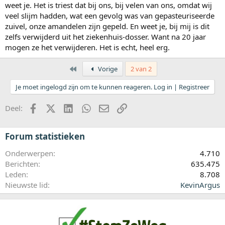
weet je. Het is triest dat bij ons, bij velen van ons, omdat wij
Lia
veel slijm hadden, wat een gevolg was van gepasteuriseerde
zuivel, onze amandelen zijn gepeld. En weet je, bij mij is dit
zelfs verwijderd uit het ziekenhuis-dosser. Want na 20 jaar
mogen ze het verwijderen. Het is echt, heel erg.
Eerste
Vorige
2 van 2
Je moet ingelogd zijn om te kunnen reageren. Log in | Registreer
Facebook
X (Twitter)
LinkedIn
WhatsApp
E-mail
koppeling
Deel:
Forum statistieken
Onderwerpen
4.710
Berichten
635.475
Leden
8.708
Nieuwste lid
KevinArgus