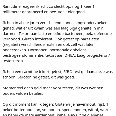
Ranitidine reageer ik echt zo slecht op, nog 1 keer 1
millimeter geprobeerd en nee..voelt niet goed.
Ik heb in al die jaren verschillende ontlastingsonderzoeken
gehad, wat er uit kwam was een laag Siga gehalte in m'n
darmen. Tekort aan lacto en bifido bacterieen, beta defensine
verhoogd. Gluten intolerant. Ook getest op parasieten
(negatief) verschillende malen en ook zelf wat laten
onderzoeken. Hormonen..hormonale onbalans,
oestrogeendominantie, tekort aan DHEA. Laag progesteron/
testosteron.
Ik heb een carnitine tekort getest, SIBO test gedaan..deze was
schoon. Serotonine getest, dit was goed.
Momenteel geen geld meer voor testen, dit was wat m'n
ouders wilden betalen.
Op dit moment kan ik tegen: Glutenvrije havermout, rijst, 1
beker bottenboullion, snijbonen, sperziebonen, witlof, wortels
en beperkte mate aardappels. Kabeljauw uit de diepvries