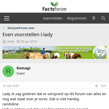
Aanmelden
Registreren
Stel jezelf even voor
Even voorstellen l-lady
O
S
I-lady
28 apr 2013
n
t
d
a
e
r
r
t
w
d
e
a
Romagi
R
r
t
Guest
p
u
s
m
t
16 sep 2020
#21
a
Lady ik zag gisteren dat er verspreid op dit forum van alles en
r
t
nog wat staat over je sores. Dat is niet handig.
e
ranitidine
r