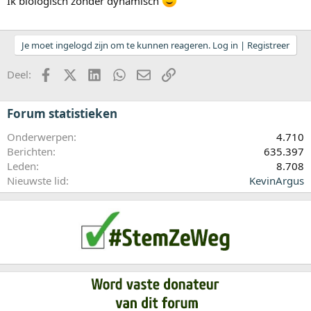
Ik biologisch zonder dynamisch
Je moet ingelogd zijn om te kunnen reageren. Log in | Registreer
Facebook
X (Twitter)
LinkedIn
WhatsApp
E-mail
koppeling
Deel:
Forum statistieken
Onderwerpen
4.710
Berichten
635.397
Leden
8.708
Nieuwste lid
KevinArgus