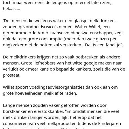
toch maar weer eens de leugens op internet laten zien,
t
helaas....
e
r
'De mensen die wel eens vaker een glaasje melk drinken,
zouden gezondheidsrisico’s nemen. Walter Willet, een
gerenommeerde Amerikaanse voedingswetenschapper, zegt
ook dat een grote consumptie (meer dan twee glazen per
dag) zeker niet de botten zal versterken. “Dat is een fabeltje”.
De melkdrinkers krijgen net zo vaak botbreuken als andere
mensen. Grote liefhebbers van het witte goedje maken naar
verluidt ook meer kans op bepaalde kankers, zoals die van de
prostaat.
Willet spoort voedingsadviesorganisaties dan ook aan om
grote hoeveelheden melk af te raden.
Lange mensen zouden vaker getroffen worden door
borstkanker en eierstokkanker. “En omdat mensen die veel
melk drinken langer worden, lijkt het erop dat het
consumeren van veel melkproducten tijdens de kinderjaren