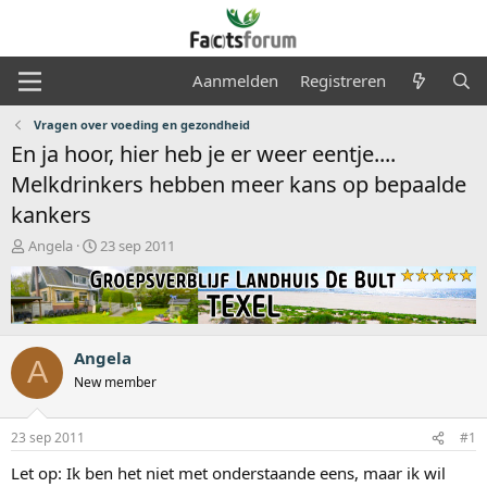
Aanmelden
Registreren
Vragen over voeding en gezondheid
En ja hoor, hier heb je er weer eentje....
Melkdrinkers hebben meer kans op bepaalde
kankers
O
S
Angela
23 sep 2011
n
t
d
a
e
r
r
t
w
d
Angela
e
a
A
r
t
New member
p
u
s
m
23 sep 2011
#1
t
a
Let op: Ik ben het niet met onderstaande eens, maar ik wil
r