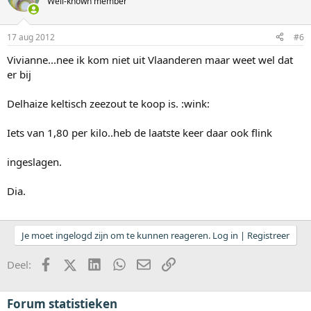
Well-known member
17 aug 2012
#6
Vivianne...nee ik kom niet uit Vlaanderen maar weet wel dat
er bij
Delhaize keltisch zeezout te koop is. :wink:
Iets van 1,80 per kilo..heb de laatste keer daar ook flink
ingeslagen.
Dia.
Je moet ingelogd zijn om te kunnen reageren. Log in | Registreer
Facebook
X (Twitter)
LinkedIn
WhatsApp
E-mail
koppeling
Deel:
Forum statistieken