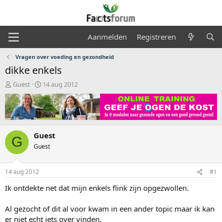
Aanmelden
Registreren
Vragen over voeding en gezondheid
dikke enkels
O
S
Guest
14 aug 2012
n
t
d
a
e
r
r
t
w
d
Guest
e
a
G
r
t
Guest
p
u
s
m
14 aug 2012
#1
t
a
Ik ontdekte net dat mijn enkels flink zijn opgezwollen.
r
t
Al gezocht of dit al voor kwam in een ander topic maar ik kan
e
r
er niet echt iets over vinden.