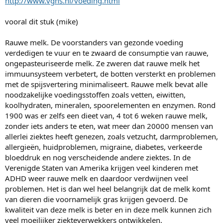
http://www.vgns.nl/voeding.html
e
r
vooral dit stuk (mike)
Rauwe melk. De voorstanders van gezonde voeding
verdedigen te vuur en te zwaard de consumptie van rauwe,
ongepasteuriseerde melk. Ze zweren dat rauwe melk het
immuunsysteem verbetert, de botten versterkt en problemen
met de spijsvertering minimaliseert. Rauwe melk bevat alle
noodzakelijke voedingsstoffen zoals vetten, eiwitten,
koolhydraten, mineralen, spoorelementen en enzymen. Rond
1900 was er zelfs een dieet van, 4 tot 6 weken rauwe melk,
zonder iets anders te eten, wat meer dan 20000 mensen van
allerlei ziektes heeft genezen, zoals vetzucht, darmproblemen,
allergieën, huidproblemen, migraine, diabetes, verkeerde
bloeddruk en nog verscheidende andere ziektes. In de
Verenigde Staten van Amerika krijgen veel kinderen met
ADHD weer rauwe melk en daardoor verdwijnen veel
problemen. Het is dan wel heel belangrijk dat de melk komt
van dieren die voornamelijk gras krijgen gevoerd. De
kwaliteit van deze melk is beter en in deze melk kunnen zich
veel moeilijker ziekteverwekkers ontwikkelen.