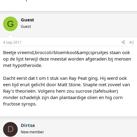
Guest
G
Guest
4 sep 2011
#2
Beetje vreemd,broccoli/bloemkool&amp;spruitjes staan ook
op de lijst terwijl deze meestal worden afgeraden bij mensen
met hypotheroide.
Dacht eerst dat t om t stuk van Ray Peat ging. Hij werd ook
een tijd eruit gelicht door Matt Stone. Snapte niet zoveel van
Ray's theorieën. Volgens hem zou sucrose (tafelsuiker)
minder schadelijk zijn dan plantaardige olien en hig corn
fructose syrops.
Dirtsa
D
New member