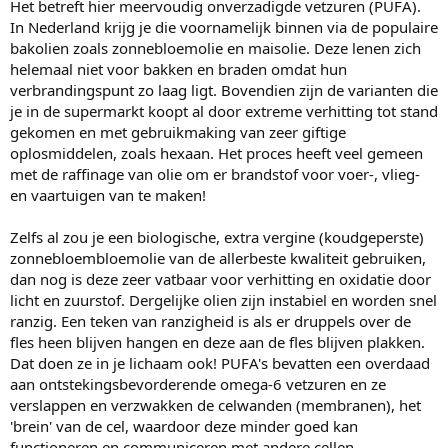
Het betreft hier meervoudig onverzadigde vetzuren (PUFA).
In Nederland krijg je die voornamelijk binnen via de populaire
bakolien zoals zonnebloemolie en maisolie. Deze lenen zich
helemaal niet voor bakken en braden omdat hun
verbrandingspunt zo laag ligt. Bovendien zijn de varianten die
je in de supermarkt koopt al door extreme verhitting tot stand
gekomen en met gebruikmaking van zeer giftige
oplosmiddelen, zoals hexaan. Het proces heeft veel gemeen
met de raffinage van olie om er brandstof voor voer-, vlieg-
en vaartuigen van te maken!
Zelfs al zou je een biologische, extra vergine (koudgeperste)
zonnebloembloemolie van de allerbeste kwaliteit gebruiken,
dan nog is deze zeer vatbaar voor verhitting en oxidatie door
licht en zuurstof. Dergelijke olien zijn instabiel en worden snel
ranzig. Een teken van ranzigheid is als er druppels over de
fles heen blijven hangen en deze aan de fles blijven plakken.
Dat doen ze in je lichaam ook! PUFA's bevatten een overdaad
aan ontstekingsbevorderende omega-6 vetzuren en ze
verslappen en verzwakken de celwanden (membranen), het
'brein' van de cel, waardoor deze minder goed kan
functioneren en communiceren met andere cellen.