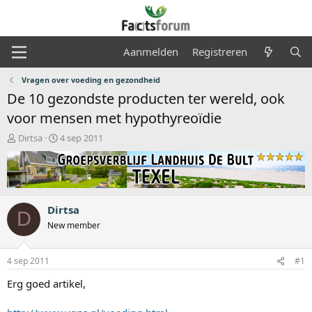
Aanmelden
Registreren
Vragen over voeding en gezondheid
De 10 gezondste producten ter wereld, ook
voor mensen met hypothyreoïdie
O
S
Dirtsa
4 sep 2011
n
t
d
a
e
r
r
t
w
d
Dirtsa
e
a
D
r
t
New member
p
u
s
m
4 sep 2011
#1
t
a
Erg goed artikel,
r
t