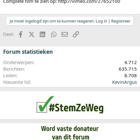
Complete film te zien op: http://vimeo.com/27652100
Je moet ingelogd zijn om te kunnen reageren. Log in | Registreer
Facebook
X (Twitter)
LinkedIn
WhatsApp
E-mail
koppeling
Deel:
Forum statistieken
Onderwerpen
4.712
Berichten
635.715
Leden
8.708
Nieuwste lid
KevinArgus