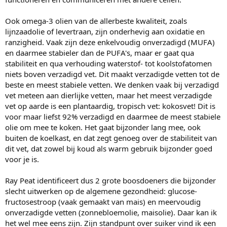
Ook omega-3 olien van de allerbeste kwaliteit, zoals
lijnzaadolie of levertraan, zijn onderhevig aan oxidatie en
ranzigheid. Vaak zijn deze enkelvoudig onverzadigd (MUFA)
en daarmee stabieler dan de PUFA's, maar er gaat qua
stabiliteit en qua verhouding waterstof- tot koolstofatomen
niets boven verzadigd vet. Dit maakt verzadigde vetten tot de
beste en meest stabiele vetten. We denken vaak bij verzadigd
vet meteen aan dierlijke vetten, maar het meest verzadigde
vet op aarde is een plantaardig, tropisch vet: kokosvet! Dit is
voor maar liefst 92% verzadigd en daarmee de meest stabiele
olie om mee te koken. Het gaat bijzonder lang mee, ook
buiten de koelkast, en dat zegt genoeg over de stabiliteit van
dit vet, dat zowel bij koud als warm gebruik bijzonder goed
voor je is.
Ray Peat identificeert dus 2 grote boosdoeners die bijzonder
slecht uitwerken op de algemene gezondheid: glucose-
fructosestroop (vaak gemaakt van mais) en meervoudig
onverzadigde vetten (zonnebloemolie, maisolie). Daar kan ik
het wel mee eens zijn. Zijn standpunt over suiker vind ik een