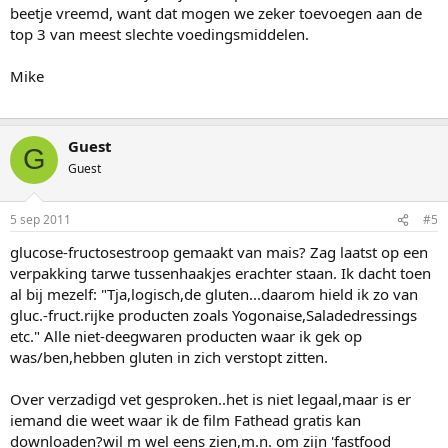
beetje vreemd, want dat mogen we zeker toevoegen aan de
top 3 van meest slechte voedingsmiddelen.
Mike
Guest
G
Guest
5 sep 2011
#5
glucose-fructosestroop gemaakt van mais? Zag laatst op een
verpakking tarwe tussenhaakjes erachter staan. Ik dacht toen
al bij mezelf: "Tja,logisch,de gluten...daarom hield ik zo van
gluc.-fruct.rijke producten zoals Yogonaise,Saladedressings
etc." Alle niet-deegwaren producten waar ik gek op
was/ben,hebben gluten in zich verstopt zitten.
Over verzadigd vet gesproken..het is niet legaal,maar is er
iemand die weet waar ik de film Fathead gratis kan
downloaden?wil m wel eens zien,m.n. om zijn 'fastfood