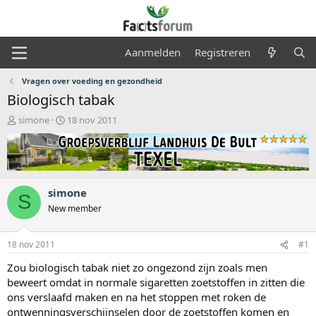
Aanmelden
Registreren
Vragen over voeding en gezondheid
Biologisch tabak
O
S
simone
18 nov 2011
n
t
d
a
e
r
r
t
w
d
simone
e
a
S
r
t
New member
p
u
s
m
18 nov 2011
#1
t
a
Zou biologisch tabak niet zo ongezond zijn zoals men
r
beweert omdat in normale sigaretten zoetstoffen in zitten die
t
ons verslaafd maken en na het stoppen met roken de
e
r
ontwenningsverschijnselen door de zoetstoffen komen en