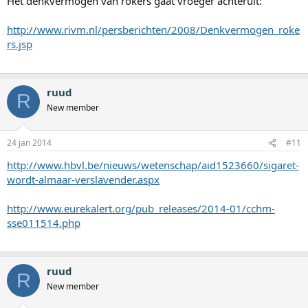
Het denkvermogen van rokers gaat vroeger achteruit:
http://www.rivm.nl/persberichten/2008/Denkvermogen_roke
rs.jsp
ruud
R
New member
24 jan 2014
#11
http://www.hbvl.be/nieuws/wetenschap/aid1523660/sigaret-
wordt-almaar-verslavender.aspx
http://www.eurekalert.org/pub_releases/2014-01/cchm-
sse011514.php
ruud
R
New member