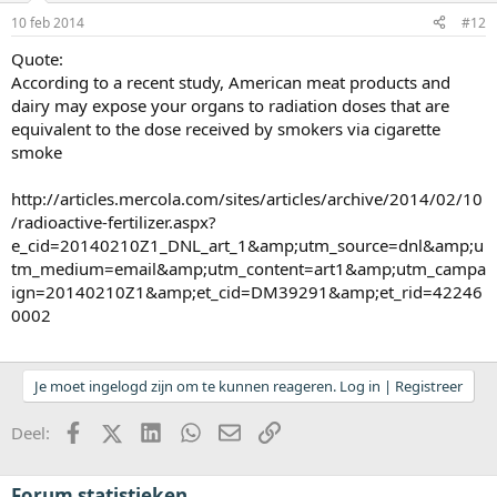
10 feb 2014
#12
Quote:
According to a recent study, American meat products and
dairy may expose your organs to radiation doses that are
equivalent to the dose received by smokers via cigarette
smoke
http://articles.mercola.com/sites/articles/archive/2014/02/10
/radioactive-fertilizer.aspx?
e_cid=20140210Z1_DNL_art_1&amp;utm_source=dnl&amp;u
tm_medium=email&amp;utm_content=art1&amp;utm_campa
ign=20140210Z1&amp;et_cid=DM39291&amp;et_rid=42246
0002
Je moet ingelogd zijn om te kunnen reageren. Log in | Registreer
Facebook
X (Twitter)
LinkedIn
WhatsApp
E-mail
koppeling
Deel:
Forum statistieken