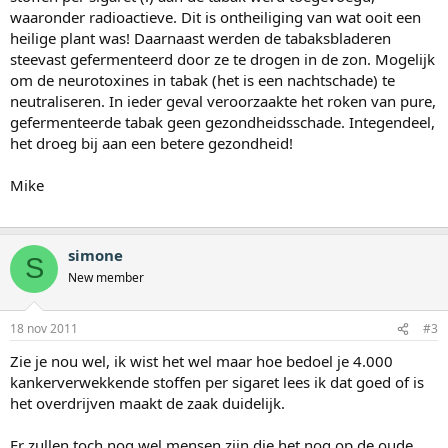
waaronder radioactieve. Dit is ontheiliging van wat ooit een
heilige plant was! Daarnaast werden de tabaksbladeren
steevast gefermenteerd door ze te drogen in de zon. Mogelijk
om de neurotoxines in tabak (het is een nachtschade) te
neutraliseren. In ieder geval veroorzaakte het roken van pure,
gefermenteerde tabak geen gezondheidsschade. Integendeel,
het droeg bij aan een betere gezondheid!
Mike
simone
S
New member
18 nov 2011
#3
Zie je nou wel, ik wist het wel maar hoe bedoel je 4.000
kankerverwekkende stoffen per sigaret lees ik dat goed of is
het overdrijven maakt de zaak duidelijk.
Er zullen toch nog wel mensen zijn die het nog op de oude