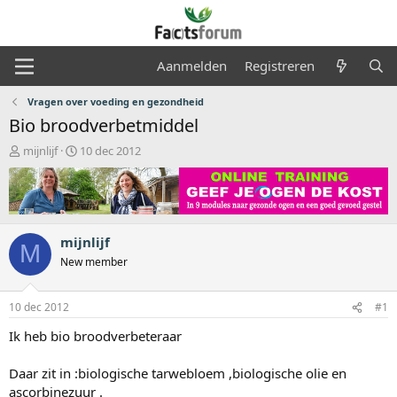
Aanmelden
Registreren
Vragen over voeding en gezondheid
Bio broodverbetmiddel
O
S
mijnlijf
10 dec 2012
n
t
d
a
e
r
r
t
w
d
mijnlijf
e
a
M
r
t
New member
p
u
s
m
10 dec 2012
#1
t
a
Ik heb bio broodverbeteraar
r
t
Daar zit in :biologische tarwebloem ,biologische olie en
e
r
ascorbinezuur .