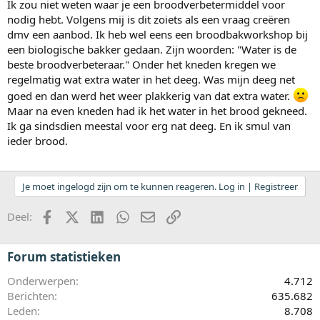
Ik zou niet weten waar je een broodverbetermiddel voor
nodig hebt. Volgens mij is dit zoiets als een vraag creëren
dmv een aanbod. Ik heb wel eens een broodbakworkshop bij
een biologische bakker gedaan. Zijn woorden: "Water is de
beste broodverbeteraar." Onder het kneden kregen we
regelmatig wat extra water in het deeg. Was mijn deeg net
goed en dan werd het weer plakkerig van dat extra water.
Maar na even kneden had ik het water in het brood gekneed.
Ik ga sindsdien meestal voor erg nat deeg. En ik smul van
ieder brood.
Je moet ingelogd zijn om te kunnen reageren. Log in | Registreer
Facebook
X (Twitter)
LinkedIn
WhatsApp
E-mail
koppeling
Deel:
Forum statistieken
Onderwerpen
4.712
Berichten
635.682
Leden
8.708