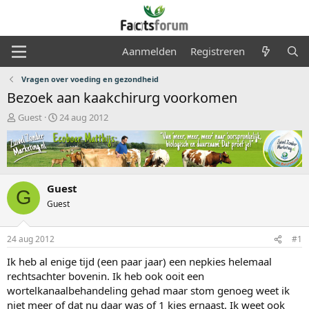
Aanmelden
Registreren
Vragen over voeding en gezondheid
Bezoek aan kaakchirurg voorkomen
O
S
Guest
24 aug 2012
n
t
d
a
e
r
r
t
w
d
Guest
e
a
G
r
t
Guest
p
u
s
m
24 aug 2012
#1
t
a
Ik heb al enige tijd (een paar jaar) een nepkies helemaal
r
rechtsachter bovenin. Ik heb ook ooit een
t
wortelkanaalbehandeling gehad maar stom genoeg weet ik
e
r
niet meer of dat nu daar was of 1 kies ernaast. Ik weet ook