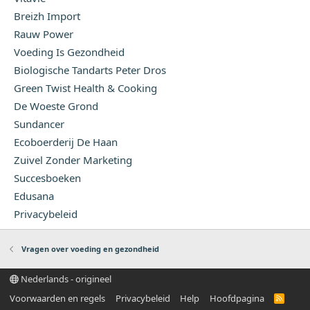
Breizh Import
Rauw Power
Voeding Is Gezondheid
Biologische Tandarts Peter Dros
Green Twist Health & Cooking
De Woeste Grond
Sundancer
Ecoboerderij De Haan
Zuivel Zonder Marketing
Succesboeken
Edusana
Privacybeleid
Vragen over voeding en gezondheid
Nederlands - origineel
Voorwaarden en regels
Privacybeleid
Help
Hoofdpagina
R
S