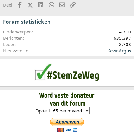
Facebook
X (Twitter)
LinkedIn
WhatsApp
E-mail
koppeling
Deel:
Forum statistieken
Onderwerpen
4.710
Berichten
635.397
Leden
8.708
Nieuwste lid
KevinArgus