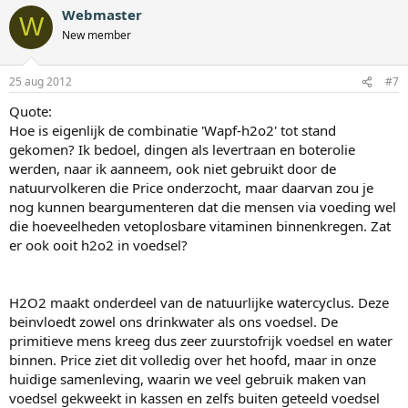
Webmaster
W
New member
25 aug 2012
#7
Quote:
Hoe is eigenlijk de combinatie 'Wapf-h2o2' tot stand
gekomen? Ik bedoel, dingen als levertraan en boterolie
werden, naar ik aanneem, ook niet gebruikt door de
natuurvolkeren die Price onderzocht, maar daarvan zou je
nog kunnen beargumenteren dat die mensen via voeding wel
die hoeveelheden vetoplosbare vitaminen binnenkregen. Zat
er ook ooit h2o2 in voedsel?
H2O2 maakt onderdeel van de natuurlijke watercyclus. Deze
beinvloedt zowel ons drinkwater als ons voedsel. De
primitieve mens kreeg dus zeer zuurstofrijk voedsel en water
binnen. Price ziet dit volledig over het hoofd, maar in onze
huidige samenleving, waarin we veel gebruik maken van
voedsel gekweekt in kassen en zelfs buiten geteeld voedsel