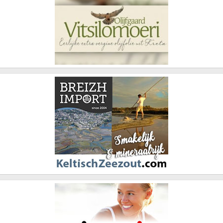
Wat gebeurt er wanneer kinderen vaker offline zijn? “Rust.
Verveling. Spel. Ongestoorde aandacht”, zegt Batist zonder
aarzeling. In een tijd van permanente prikkels kiezen steeds meer
ouders er bewust voor die ruimte weer terug te geven aan hun
kinderen, al is het maar voor een paar jaar langer.
Vijf tips voor ouders die smart-phonegebruik willen uitstellen (en
begeleiden)
1. Spreek het samen af
Sluit je aan bij andere ouders op school of in de buurt. Zo neem je
de groepsdruk weg en voorkom je dat je kind ‘de enige zonder’ is.
2. Begin met een beltelefoon
Wil je kind bereikbaar zijn? Kies dan eerst voor een eenvoudige
telefoon waarmee alleen gebeld en ge-sms’t kan worden, een
zogenaamde ‘dumbphone’.
3. Introduceer stap voor stap
Komt er later toch een smartphone, doe dat dan gefaseerd: eerst
met beperkingen, later pas met sociale media.
4. Blijf in gesprek, ook over wat leuk is
Praat regelmatig met je kind over wat het online ziet, doet en voelt.
Niet alleen over risico’s, maar ook over de leuke kanten.