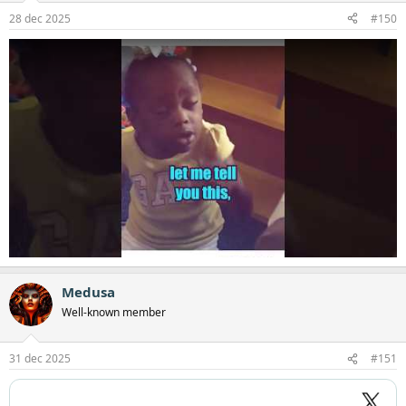
28 dec 2025
#150
Ouders trekken samen op om ongezond
telefoongebruik kinderen te voorkomen​
Een groeiende groep ouders maakt zich zorgen over het
smartphonegebruik van hun kinderen en staat daarmee voor
een dilemma: óf je geeft een mobieltje met alle mogelijke
Medusa
risico’s, óf je stelt de aanschaf uit met het gevaar dat je kind
Well-known member
sociaal buiten de boot valt. Ouders trekken samen op met de
landelijke beweging Smartphonevrij Opgroeien: “Op scholen
waar een kwart van de kinderen geen smartphone heeft, zie
31 dec 2025
#151
je de groepsdruk al afnemen. Dan ontstaat er ruimte om het
echt anders te doen.”
Wat begon met een klein groepje ouders aan de keukentafel, is in