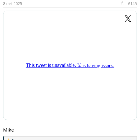
i
8 mrt 2025
#145
n
g
e
n
:
Mike