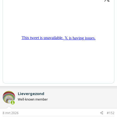
korte tijd uitgegroeid tot de landelijke beweging Smartphonevrij
Opgroeien. Aanleiding was een herkenbare verschuiving: waar de
eerste smartphone vroeger hoorde bij de overstap naar de
middelbare school, melden ouders nu dat kinderen in groep 5 of 6
al vragen om een eigen toestel.
Volgens initiatiefnemer Danielle Batist worden ouders door die
ontwikkeling overvallen. “Wat we in feite aan een kind geven voor
de bereikbaarheid, is geen telefoon meer, maar een supercomputer
in de broekzak. De vaardigheden die daarvoor nodig zijn, zijn
simpelweg nog niet ontwikkeld.”
Die verschuiving legt een grote druk op gezinnen. Ouders voelen
dat hun kind vaak te jong is voor een smartphone, maar vrezen
tegelijkertijd dat hun kind buiten de groep valt als het geen toestel
heeft. “Ouders voelen dat het eigenlijk te vroeg is, maar niemand wil
dat zijn kind de enige zonder is. Dat zijn twee scenario’s die je allebei
niet wilt, en toch moet je kiezen”, zegt Batist.
Tijdens hun zoektocht ontdekten de ouders dat vergelijkbare
Lievergezond
initiatieven ook in andere landen ontstonden. In onder meer het
Well-known member
Verenigd Koninkrijk groeide de beweging Smartphone Free
Childhood, die ouders stimuleert gezamenlijk afspraken te maken
over uitstel. Die internationale herkenning gaf het Nederlandse
8 mrt 2026
#152
initiatief een extra zet.