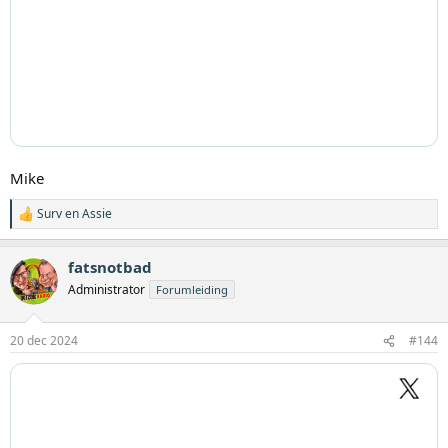
Mike
Surv
en
Assie
W
a
a
fatsnotbad
r
d
Administrator
Forumleiding
e
r
i
20 dec 2024
#144
n
g
e
n
: