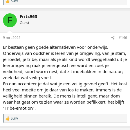
Surv
W
a
a
Frits963
r
F
d
Guest
e
r
i
9 mrt 2025
#146
n
g
Er bestaan geen goede alternatieven voor onderwijs.
e
Onderwijs van oudsher is leren van je omgeving, van je stam,
n
:
je roedel, je tribe, maar als je als kind wordt weggehaald uit je
leeromgeving raak je energetisch verward en zoek je
veiligheid, soort warm nest, dat zit ingebakken in de natuur;
zoek dat wat veilig voelt.
En dan accepteer je dat wat je een veilig gevoel geeft. Het kost
heel veel moeite om je daar van los te maken; immers is de
veiligheid binnen bereik. De mens is intelligent, maar dom
waar het gaat om te zien waar ze worden beflikkert; het blijft
"Tribe-emotion".
Surv
W
a
a