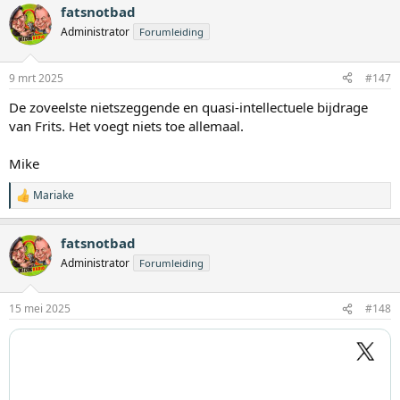
fatsnotbad
r
d
Administrator
Forumleiding
e
r
i
9 mrt 2025
#147
n
g
De zoveelste nietszeggende en quasi-intellectuele bijdrage
e
van Frits. Het voegt niets toe allemaal.
n
:
Mike
Mariake
W
a
a
fatsnotbad
r
d
Administrator
Forumleiding
e
r
i
15 mei 2025
#148
n
g
e
n
: