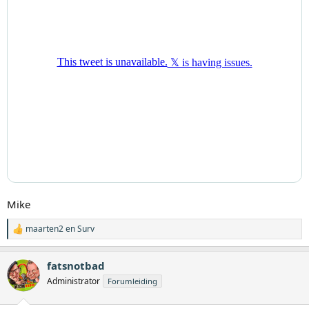
Mike
maarten2
en
Surv
W
a
a
fatsnotbad
r
d
Administrator
Forumleiding
e
r