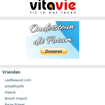
5. Geef zelf het goede voorbeeld
Kinderen leren vooral door te kijken. Leg dus ook je eigen telefoon
bewust weg en laat zien dat offline zijn normaal is.
Vrienden
Leefbewust.com
aHealthylife
Vitavie
Breizh Import
Rauw Power