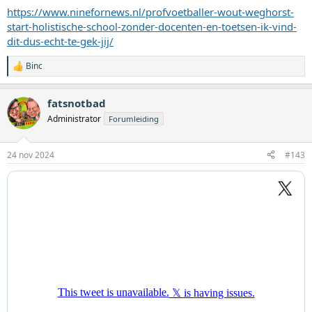
https://www.ninefornews.nl/profvoetballer-wout-weghorst-
start-holistische-school-zonder-docenten-en-toetsen-ik-vind-
dit-dus-echt-te-gek-jij/
Binc
W
a
a
fatsnotbad
r
d
Administrator
Forumleiding
e
r
i
24 nov 2024
#143
n
g
e
n
: