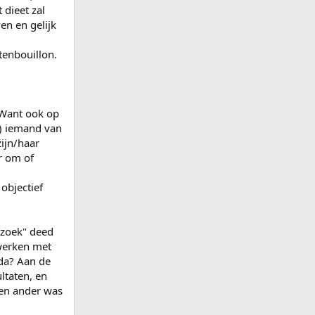
 dieet zal
en en gelijk
tenbouillon.
 Want ook op
er) iemand van
zijn/haar
r om of
 objectief
rzoek" deed
 werken met
da? Aan de
ltaten, en
een ander was