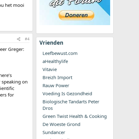
zou het mooi
#4
Vrienden
eer Greger:
Leefbewust.com
aHealthylife
Vitavie
here’s
Breizh Import
r speaking on
Rauw Power
entific
Voeding Is Gezondheid
ers for
Biologische Tandarts Peter
Dros
Green Twist Health & Cooking
De Woeste Grond
Sundancer