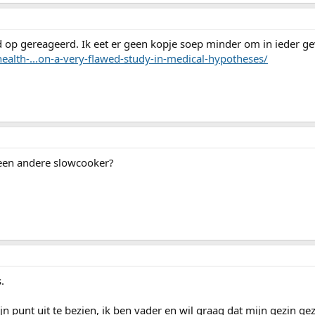
d op gereageerd. Ik eet er geen kopje soep minder om in ieder ge
ealth-...on-a-very-flawed-study-in-medical-hypotheses/
 een andere slowcooker?
.
jn punt uit te bezien, ik ben vader en wil graag dat mijn gezin ge