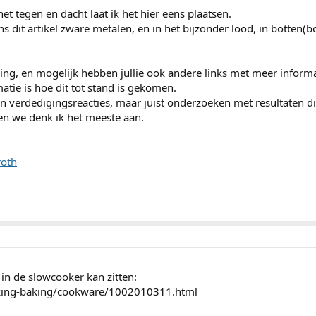
t tegen en dacht laat ik het hier eens plaatsen.
ens dit artikel zware metalen, en in het bijzonder lood, in botten(b
ng, en mogelijk hebben jullie ook andere links met meer inform
matie is hoe dit tot stand is gekomen.
en verdedigingsreacties, maar juist onderzoeken met resultaten di
en we denk ik het meeste aan.
roth
in de slowcooker kan zitten:
ooking-baking/cookware/1002010311.html