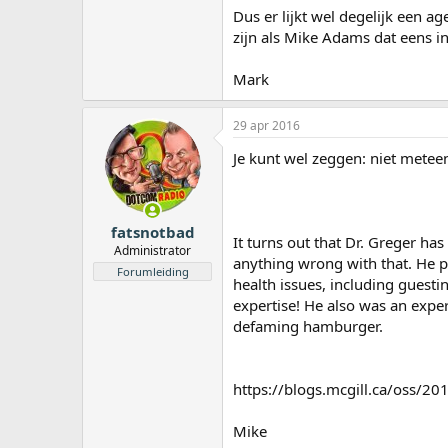
Dus er lijkt wel degelijk een a
zijn als Mike Adams dat eens i
Mark
29 apr 2016
Je kunt wel zeggen: niet metee
fatsnotbad
It turns out that Dr. Greger ha
Administrator
anything wrong with that. He p
Forumleiding
health issues, including guestin
expertise! He also was an expe
defaming hamburger.
https://blogs.mcgill.ca/oss/2
Mike