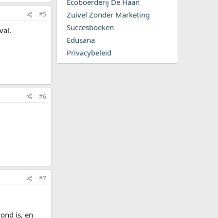
Ecoboerderij De Haan
Zuivel Zonder Marketing
#5
Succesboeken
val.
Edusana
Privacybeleid
#6
#7
zond is, en