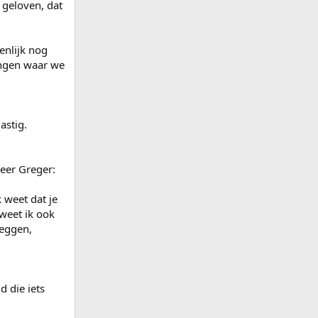
 geloven, dat
genlijk nog
ingen waar we
astig.
eer Greger:
 weet dat je
 weet ik ook
zeggen,
d die iets