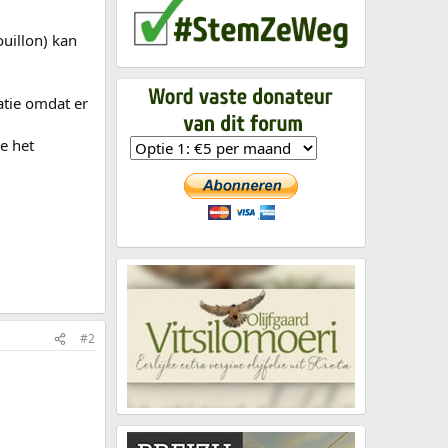
ouillon) kan
atie omdat er
e het
#2