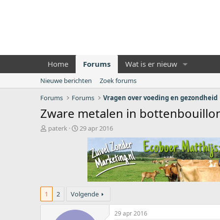
Home
Forums
Wat is er nieuw
Nieuwe berichten
Zoek forums
Forums
Forums
Vragen over voeding en gezondheid
Zware metalen in bottenbouillo
O
S
paterk
29 apr 2016
n
t
d
a
e
r
r
t
w
d
e
a
r
t
1
2
Volgende
p
u
s
m
29 apr 2016
t