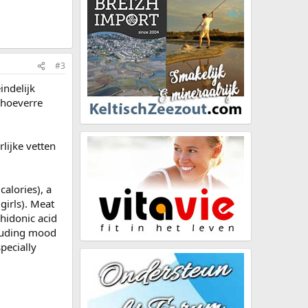
#3
indelijk
n hoeverre
rlijke vetten
calories), a
girls). Meat
chidonic acid
cluding mood
pecially