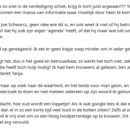
e zo snel in de verdediging schiet, krijg ik toch juist argwaan??? Ter
binnen een massa van informatie waar moeilijk door heen te kom
Joe Schwarcz, geen idee wie dit is, en ook weet ik niet of hij betr
of dat hij ook zijn eigen "agenda" heeft, of dat hij maar wat lult o
n.
d op gereageerd. Ik eet er geen kopje soep minder om in ieder ge
t het, dus is het goed en betrouwbaar, zo werkt het toch niet, zek
 die heeft toch hulp nodig? Ik had hem trouwens al gelezen, ben a
dankt Tanja.
maar op zoek naar de waarheid, en het beste voor mijn gezin, en 
derzoek te doen en niet meteen iedereen op zijn woord te gelov
dacht, hoe oud wordt een kippetje? Als ik wat google lees ik dat 
n al in zo een korte tijd veel lood in de botten zitten? Zelfs al z
 vind ik vrij snel om zo een hoog loodpercentage op te bouwen. Dit
l erg vervuild.