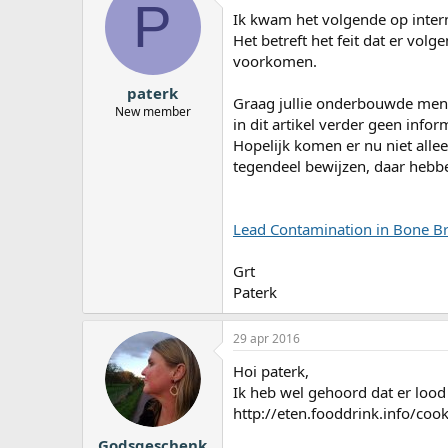
P
a
Ik kwam het volgende op interne
r
Het betreft het feit dat er volg
t
voorkomen.
e
r
paterk
Graag jullie onderbouwde meni
New member
in dit artikel verder geen infor
Hopelijk komen er nu niet alle
tegendeel bewijzen, daar hebb
Lead Contamination in Bone B
Grt
Paterk
29 apr 2016
Hoi paterk,
Ik heb wel gehoord dat er lood 
http://eten.fooddrink.info/c
Godsgeschenk