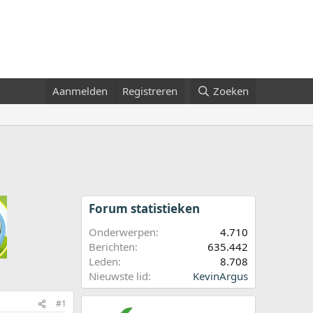
Aanmelden
Registreren
Zoeken
Forum statistieken
Onderwerpen
4.710
Berichten
635.442
Leden
8.708
Nieuwste lid
KevinArgus
#1