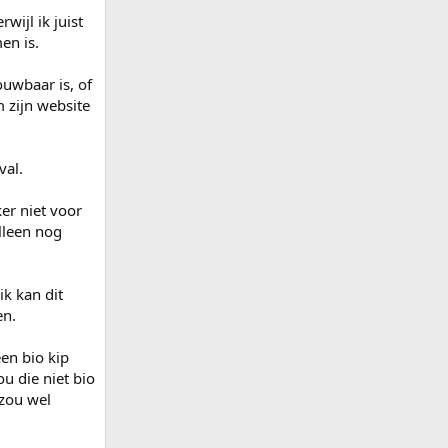
wijl ik juist
en is.
ouwbaar is, of
m zijn website
val.
er niet voor
lleen nog
ik kan dit
en.
een bio kip
ou die niet bio
 zou wel