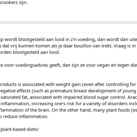
wcookers zijn.
 kip wordt blootgesteld aan lood in z'n voeding, dan wordt dan uite
 dat vrij kunnen komen als je daar bouillon van trekt. Vraag is i
rden blootgesteld aan lood.
ite voor voedingsadvies geeft, dan zijn ze voor vegan en tegen die
oducts is associated with weight gain (even after controlling for 
negative effects (such as premature breast development of young 
saturated fat, associated with impaired blood sugar control. Ara
inflammation, increasing one’s risk for a variety of disorders in
flammation of the brain. On the other hand, many plant foods (es
to reduce inflammation.
/plant-based-diets/