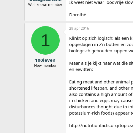
Ik weet niet waar loodvrije slo
Well-known member
Dorothé
29 apr 2016
1
Klinkt op zich logisch: als een
opgeslagen in z'n botten en zou
biologisch gehouden kippen wo
100leven
Maar als je kijkt naar wat die s
New member
en eiwitten:
Eating meat and other animal pr
shortened lifespan, and other 
also contains a high amount of 
in chicken and eggs may cause 
disturbances thought due to in
potassium-rich foods) appear 
http://nutritionfacts.org/topics