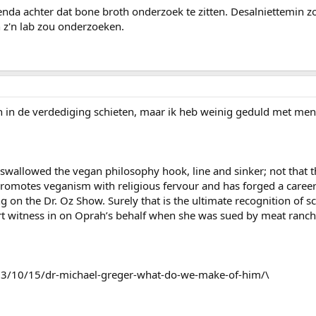
genda achter dat bone broth onderzoek te zitten. Desalniettemin 
n z'n lab zou onderzoeken.
n in de verdediging schieten, maar ik heb weinig geduld met men
s swallowed the vegan philosophy hook, line and sinker; not that t
romotes veganism with religious fervour and has forged a caree
g on the Dr. Oz Show. Surely that is the ultimate recognition of sci
rt witness in on Oprah’s behalf when she was sued by meat ranch
013/10/15/dr-michael-greger-what-do-we-make-of-him/\