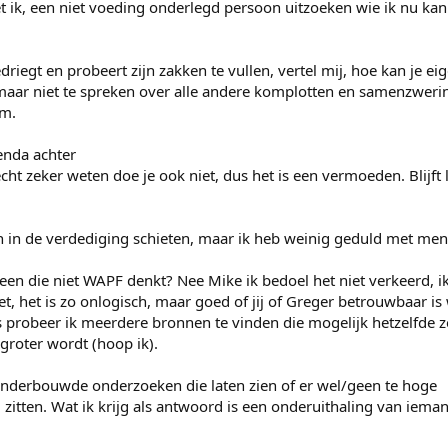
et ik, een niet voeding onderlegd persoon uitzoeken wie ik nu kan
driegt en probeert zijn zakken te vullen, vertel mij, hoe kan je ei
ar niet te spreken over alle andere komplotten en samenzwer
um.
genda achter
cht zeker weten doe je ook niet, dus het is een vermoeden. Blijft l
n in de verdediging schieten, maar ik heb weinig geduld met men
een die niet WAPF denkt? Nee Mike ik bedoel het niet verkeerd, ik
et, het is zo onlogisch, maar goed of jij of Greger betrouwbaar is
 dus probeer ik meerdere bronnen te vinden die mogelijk hetzelfde 
roter wordt (hoop ik).
nderbouwde onderzoeken die laten zien of er wel/geen te hoge
zitten. Wat ik krijg als antwoord is een onderuithaling van ieman