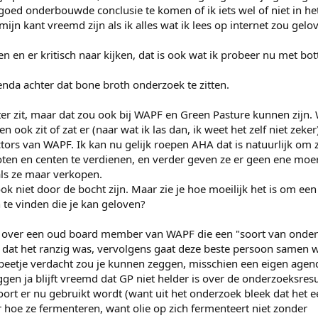
n goed onderbouwde conclusie te komen of ik iets wel of niet in het
ijn kant vreemd zijn als ik alles wat ik lees op internet zou gelov
 en er kritisch naar kijken, dat is ook wat ik probeer nu met bot
genda achter dat bone broth onderzoek te zitten.
ter zit, maar dat zou ook bij WAPF en Green Pasture kunnen zijn.
 ook zit of zat er (naar wat ik las dan, ik weet het zelf niet zek
tors van WAPF. Ik kan nu gelijk roepen AHA dat is natuurlijk om 
en en centen te verdienen, en verder geven ze er geen ene moe
als ze maar verkopen.
ook niet door de bocht zijn. Maar zie je hoe moeilijk het is om een
te vinden die je kan geloven?
 over een oud board member van WAPF die een "soort van onde
 dat het ranzig was, vervolgens gaat deze beste persoon samen
 beetje verdacht zou je kunnen zeggen, misschien een eigen agen
ggen ja blijft vreemd dat GP niet helder is over de onderzoeksresu
soort er nu gebruikt wordt (want uit het onderzoek bleek dat het 
 hoe ze fermenteren, want olie op zich fermenteert niet zonder