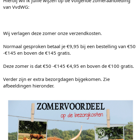
Hierbij wil ik jullie wijzen op de volgende zomeraanbieding
e
r
van VvdWG:
Wij verlagen deze zomer onze verzendkosten.
Normaal gesproken betaal je €9,95 bij een bestelling van €50
-€145 en boven de €145 gratis.
Deze zomer is dat €50 -€145 €4,95 en boven de €100 gratis.
Verder zijn er extra bezorgdagen bijgekomen. Zie
afbeeldingen hieronder.