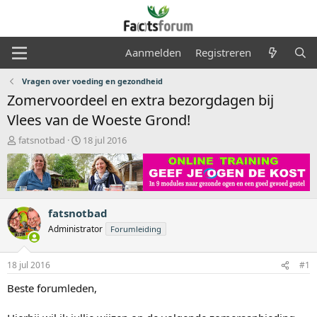
Aanmelden
Registreren
Vragen over voeding en gezondheid
Zomervoordeel en extra bezorgdagen bij
Vlees van de Woeste Grond!
O
S
fatsnotbad
18 jul 2016
n
t
d
a
e
r
r
t
w
d
fatsnotbad
e
a
r
t
Administrator
Forumleiding
p
u
s
m
18 jul 2016
#1
t
a
Beste forumleden,
r
t