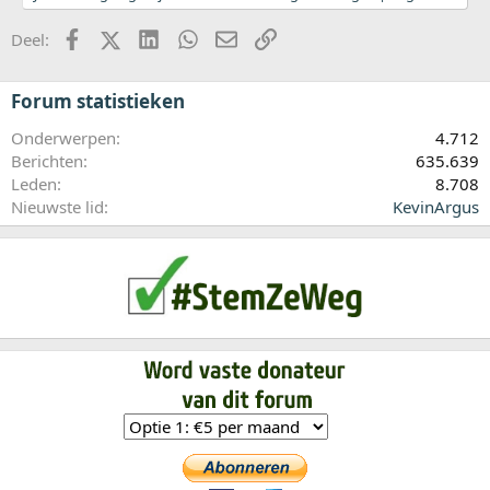
Facebook
X (Twitter)
LinkedIn
WhatsApp
E-mail
koppeling
Deel:
Forum statistieken
Onderwerpen
4.712
Berichten
635.639
Leden
8.708
Nieuwste lid
KevinArgus