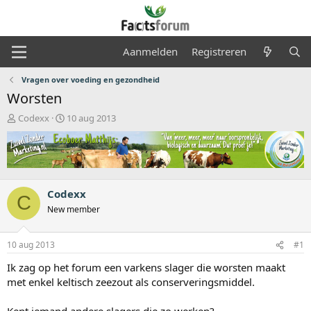
Aanmelden
Registreren
Vragen over voeding en gezondheid
Worsten
O
S
Codexx
10 aug 2013
n
t
d
a
e
r
r
t
w
d
e
a
Codexx
C
r
t
New member
p
u
s
m
t
10 aug 2013
#1
a
Ik zag op het forum een varkens slager die worsten maakt
r
t
met enkel keltisch zeezout als conserveringsmiddel.
e
r