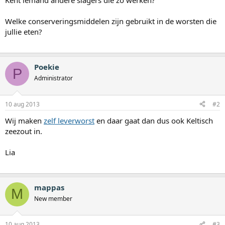
Kent iemand andere slagers die zo werken?
Welke conserveringsmiddelen zijn gebruikt in de worsten die
jullie eten?
Poekie
P
Administrator
10 aug 2013
#2
Wij maken
zelf leverworst
en daar gaat dan dus ook Keltisch
zeezout in.
Lia
mappas
M
New member
10 aug 2013
#3