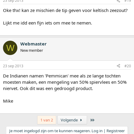
23 sep 2013
#19
Oke thx! kan ze mischien de tip geven voor keltisch zeezout?
Lijkt me idd een fijn iets om mee te nemen.
Webmaster
W
New member
23 sep 2013
#20
De Indianen namen 'Pemmican' mee als ze lange tochten
moesten maken, een mengeling van 50% spiervlees en 50%
niervet. Ook dit was een gedroogd product.
Mike
Laatste
1 van 2
Volgende
Je moet ingelogd zijn om te kunnen reageren. Log in | Registreer