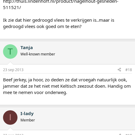
http://thuis.lindenhoff.nl/product/nagelhout-gesneden-
511521/
Ik zie dat hier gedroogd vlees te verkrijgen is..maar is
gedroogd vlees ook goed om te eten?
Tanja
T
Well-known member
23 sep 2013
#18
Beef jerkey, ja hoor, zo deden ze dat vroegah natuurlijk ook,
jammer dat ze het niet met Keltisch zeezout doen. Handig om
mee te nemen voor onderweg.
I-lady
I
Member