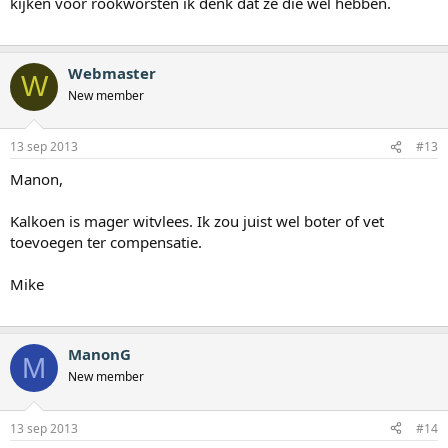
kijken voor rookworsten ik denk dat ze die wel hebben.
Webmaster
W
New member
13 sep 2013
#13
Manon,
Kalkoen is mager witvlees. Ik zou juist wel boter of vet
toevoegen ter compensatie.
Mike
ManonG
M
New member
13 sep 2013
#14