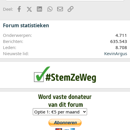
Facebook
X (Twitter)
LinkedIn
WhatsApp
E-mail
koppeling
Deel:
Forum statistieken
Onderwerpen
4.711
Berichten
635.543
Leden
8.708
Nieuwste lid
KevinArgus