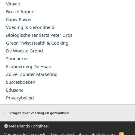
Vitavie
Breizh Import
Rauw Power
Voeding Is Gezondheid
Biologische Tandarts Peter Dros
Green Twist Health & Cooking
De Woeste Grond
Sundancer
Ecoboerderij De Haan
Zuivel Zonder Marketing
Succesboeken
Edusana
Privacybeleid
Vragen over voeding en gezondheid
Nederlands - origineel
Voorwaarden en regels
Privacybeleid
Help
Hoofdpagina
R