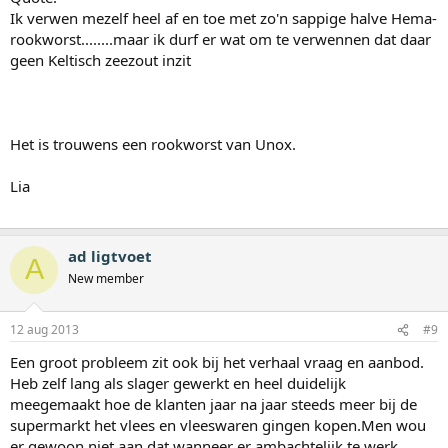
Ik verwen mezelf heel af en toe met zo'n sappige halve Hema-
rookworst........maar ik durf er wat om te verwennen dat daar
geen Keltisch zeezout inzit
Het is trouwens een rookworst van Unox.
Lia
ad ligtvoet
A
New member
12 aug 2013
#9
Een groot probleem zit ook bij het verhaal vraag en aanbod.
Heb zelf lang als slager gewerkt en heel duidelijk
meegemaakt hoe de klanten jaar na jaar steeds meer bij de
supermarkt het vlees en vleeswaren gingen kopen.Men wou
er gewoon niet aan dat wanneer er ambachtelijk te werk