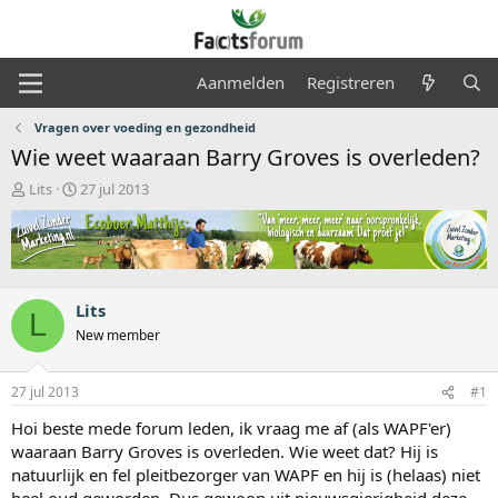
Aanmelden
Registreren
Vragen over voeding en gezondheid
Wie weet waaraan Barry Groves is overleden?
O
S
Lits
27 jul 2013
n
t
d
a
e
r
r
t
w
d
e
a
Lits
L
r
t
New member
p
u
s
m
t
27 jul 2013
#1
a
Hoi beste mede forum leden, ik vraag me af (als WAPF'er)
r
t
waaraan Barry Groves is overleden. Wie weet dat? Hij is
e
natuurlijk en fel pleitbezorger van WAPF en hij is (helaas) niet
r