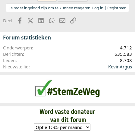
Je moet ingelogd zijn om te kunnen reageren. Log in | Registreer
Facebook
X (Twitter)
LinkedIn
WhatsApp
E-mail
koppeling
Deel:
Forum statistieken
Onderwerpen
4.712
Berichten
635.583
Leden
8.708
Nieuwste lid
KevinArgus