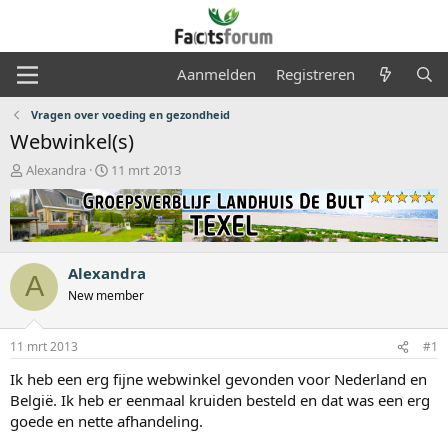
Aanmelden
Registreren
Vragen over voeding en gezondheid
Webwinkel(s)
O
S
Alexandra
11 mrt 2013
n
t
d
a
e
r
r
t
w
d
Alexandra
e
a
A
r
t
New member
p
u
s
m
11 mrt 2013
#1
t
a
Ik heb een erg fijne webwinkel gevonden voor Nederland en
r
België. Ik heb er eenmaal kruiden besteld en dat was een erg
t
goede en nette afhandeling.
e
r