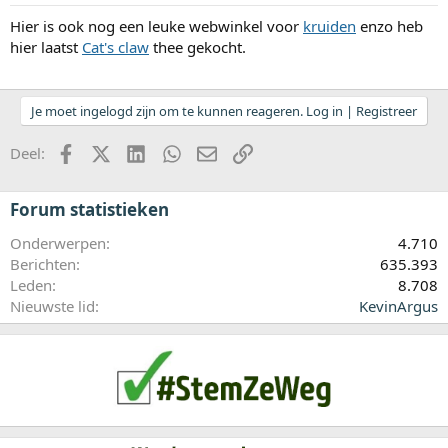
Hier is ook nog een leuke webwinkel voor
kruiden
enzo heb
hier laatst
Cat's claw
thee gekocht.
Je moet ingelogd zijn om te kunnen reageren. Log in | Registreer
Facebook
X (Twitter)
LinkedIn
WhatsApp
E-mail
koppeling
Deel:
Forum statistieken
Onderwerpen
4.710
Berichten
635.393
Leden
8.708
Nieuwste lid
KevinArgus