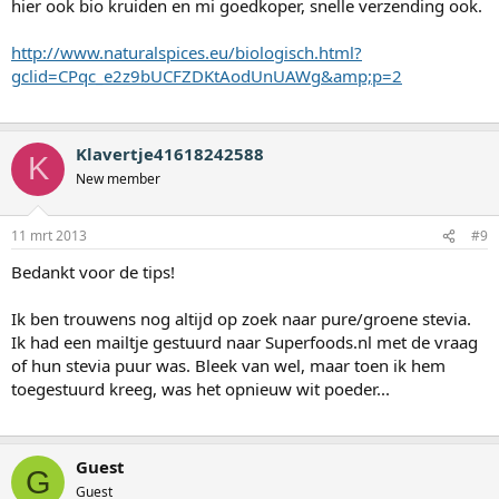
hier ook bio kruiden en mi goedkoper, snelle verzending ook.
http://www.naturalspices.eu/biologisch.html?
gclid=CPqc_e2z9bUCFZDKtAodUnUAWg&amp;p=2
Klavertje41618242588
K
New member
11 mrt 2013
#9
Bedankt voor de tips!
Ik ben trouwens nog altijd op zoek naar pure/groene stevia.
Ik had een mailtje gestuurd naar Superfoods.nl met de vraag
of hun stevia puur was. Bleek van wel, maar toen ik hem
toegestuurd kreeg, was het opnieuw wit poeder...
Guest
G
Guest