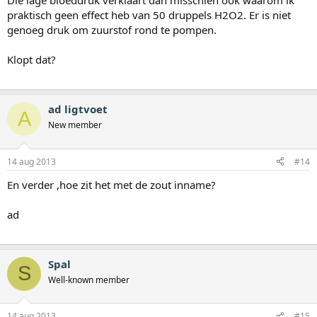
Die lage bloeddruk verklaart dan misschien ook waarom ik
praktisch geen effect heb van 50 druppels H2O2. Er is niet
genoeg druk om zuurstof rond te pompen.
Klopt dat?
ad ligtvoet
A
New member
14 aug 2013
#14
En verder ,hoe zit het met de zout inname?
ad
Spal
S
Well-known member
14 aug 2013
#15