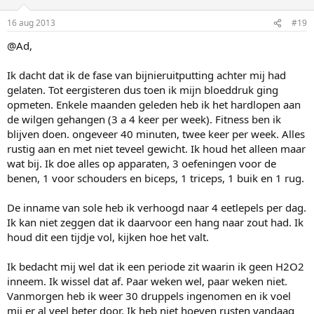
16 aug 2013
#19
@Ad,
Ik dacht dat ik de fase van bijnieruitputting achter mij had
gelaten. Tot eergisteren dus toen ik mijn bloeddruk ging
opmeten. Enkele maanden geleden heb ik het hardlopen aan
de wilgen gehangen (3 a 4 keer per week). Fitness ben ik
blijven doen. ongeveer 40 minuten, twee keer per week. Alles
rustig aan en met niet teveel gewicht. Ik houd het alleen maar
wat bij. Ik doe alles op apparaten, 3 oefeningen voor de
benen, 1 voor schouders en biceps, 1 triceps, 1 buik en 1 rug.
De inname van sole heb ik verhoogd naar 4 eetlepels per dag.
Ik kan niet zeggen dat ik daarvoor een hang naar zout had. Ik
houd dit een tijdje vol, kijken hoe het valt.
Ik bedacht mij wel dat ik een periode zit waarin ik geen H2O2
inneem. Ik wissel dat af. Paar weken wel, paar weken niet.
Vanmorgen heb ik weer 30 druppels ingenomen en ik voel
mij er al veel beter door. Ik heb niet hoeven rusten vandaag