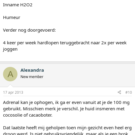
Inname H2O2
Humeur
Verder nog doorgevoerd:
4 keer per week hardlopen teruggebracht naar 2x per week
joggen
Alexandra
A
New member
17 apr 2013
#10
Adrenal kan je ophogen, ik ga er even vanuit at je de 100 mg
gebruikt. Misschien merk je verschil. Je huid insmeren met
cocosolie of cacaoboter.
Dat laatste heeft mij geholpen toen mijn gezicht even heel erg
droog werd. Is niet gebruiksvriendelijk, maar als je een brok