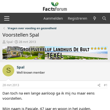
Aanmelden
Registreren
Vragen over voeding en gezondheid
Voorstellen Spal
O
S
Spal
28 mrt 2013
n
t
d
a
e
r
r
t
w
d
Spal
e
a
S
r
t
Well-known member
p
u
s
m
28 mrt 2013
#1
t
a
Dan toch na een lange aanloop ga ik mij nu maar eens
r
voorstellen.
t
e
r
Mijn naam is Pascale, 47 jaar en woon in het zuiden.