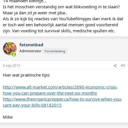
14 maanden kleintje...
Is het misschien verstandig om wat blikvoeding in te slaan?
Maar ja dan zit je weer met pba..
Als ik zo kijk bij reacties van YouTubefilmpjes dan merk ik dat
er toch wel een behoorlijk aantal mensen goed voorbereid
zijn. Van voeding tot survival skills, medische spullen etc.
fatsnotbad
Administrator
Forumleiding
9 sep 2015
#9
Hier wat praktische tips:
http://www.alt-market.com/articles/2690-economic-crisis-
how-you-can-prepare-over-the-next-six-months
http://www.theorganicprepper.ca/how-to-survive-when-you-
cant-pay-your-bills-08182015
Mike