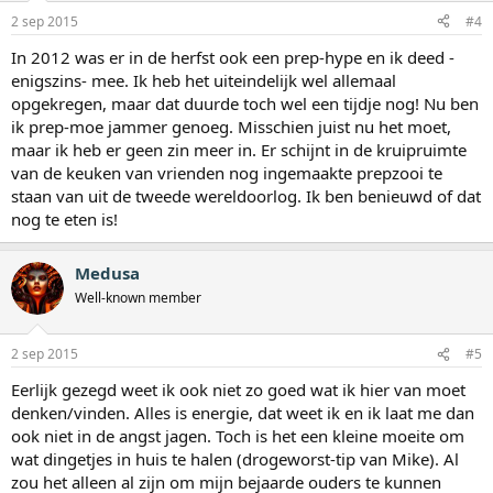
2 sep 2015
#4
In 2012 was er in de herfst ook een prep-hype en ik deed -
enigszins- mee. Ik heb het uiteindelijk wel allemaal
opgekregen, maar dat duurde toch wel een tijdje nog! Nu ben
ik prep-moe jammer genoeg. Misschien juist nu het moet,
maar ik heb er geen zin meer in. Er schijnt in de kruipruimte
van de keuken van vrienden nog ingemaakte prepzooi te
staan van uit de tweede wereldoorlog. Ik ben benieuwd of dat
nog te eten is!
Medusa
Well-known member
2 sep 2015
#5
Eerlijk gezegd weet ik ook niet zo goed wat ik hier van moet
denken/vinden. Alles is energie, dat weet ik en ik laat me dan
ook niet in de angst jagen. Toch is het een kleine moeite om
wat dingetjes in huis te halen (drogeworst-tip van Mike). Al
zou het alleen al zijn om mijn bejaarde ouders te kunnen