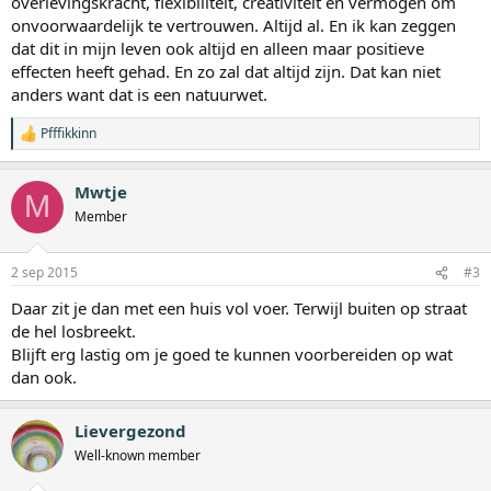
overlevingskracht, flexibiliteit, creativiteit en vermogen om
onvoorwaardelijk te vertrouwen. Altijd al. En ik kan zeggen
dat dit in mijn leven ook altijd en alleen maar positieve
effecten heeft gehad. En zo zal dat altijd zijn. Dat kan niet
anders want dat is een natuurwet.
Pfffikkinn
W
a
a
Mwtje
r
M
d
Member
e
r
i
2 sep 2015
#3
n
g
Daar zit je dan met een huis vol voer. Terwijl buiten op straat
e
de hel losbreekt.
n
:
Blijft erg lastig om je goed te kunnen voorbereiden op wat
dan ook.
Lievergezond
Well-known member