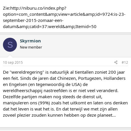
Zie:http://niburu.co/index.php?
option=com_content&amp;view=article&amp;id=9724:is-23-
september-2015-zomaar-een-
datum&amp;catid=37:wereld&amp;Itemid=50
Skyrmion
S
New member
10 sep 2015
#12
De "wereldregering" is natuurlijk al tientallen zoniet 200 jaar
een feit. Sinds de jaren dat Chinezen, Portugezen, Hollanders
en Engelsen (en tegenwoordig de USA) de
wereldheerschappij nastreefden is er niet veel veranderd.
Dezelfde partijen maken nog steeds de dienst uit,
manipuleren ons (99%) zoals het uitkomt en laten ons denken
dat het leven is wat het is. En dat terwijl we met zijn allen
zoveel plezier zouden kunnen hebben op deze planeet...