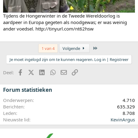
Tijdens de Hongerwinter in de Tweede Wereldoorlog is
aardpeer in Europa gegeten als noodgewas; er was weinig
ander voedsel. http://tinyurl.com/nt62hsw
Laatste
1 van 4
Volgende
Je moet ingelogd zijn om te kunnen reageren. Log in | Registreer
Facebook
X (Twitter)
LinkedIn
WhatsApp
E-mail
koppeling
Deel:
Forum statistieken
Onderwerpen
4.710
Berichten
635.329
Leden
8.708
Nieuwste lid
KevinArgus