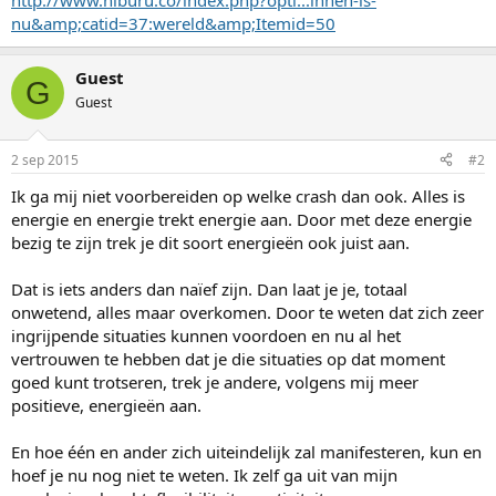
http://www.niburu.co/index.php?opti...innen-is-
nu&amp;catid=37:wereld&amp;Itemid=50
Guest
G
Guest
2 sep 2015
#2
Ik ga mij niet voorbereiden op welke crash dan ook. Alles is
energie en energie trekt energie aan. Door met deze energie
bezig te zijn trek je dit soort energieën ook juist aan.
Dat is iets anders dan naïef zijn. Dan laat je je, totaal
onwetend, alles maar overkomen. Door te weten dat zich zeer
ingrijpende situaties kunnen voordoen en nu al het
vertrouwen te hebben dat je die situaties op dat moment
goed kunt trotseren, trek je andere, volgens mij meer
positieve, energieën aan.
En hoe één en ander zich uiteindelijk zal manifesteren, kun en
hoef je nu nog niet te weten. Ik zelf ga uit van mijn