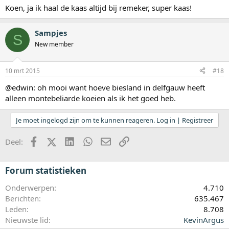
Koen, ja ik haal de kaas altijd bij remeker, super kaas!
Sampjes
S
New member
10 mrt 2015
#18
@edwin: oh mooi want hoeve biesland in delfgauw heeft
alleen montebeliarde koeien als ik het goed heb.
Je moet ingelogd zijn om te kunnen reageren. Log in | Registreer
Facebook
X (Twitter)
LinkedIn
WhatsApp
E-mail
koppeling
Deel:
Forum statistieken
Onderwerpen
4.710
Berichten
635.467
Leden
8.708
Nieuwste lid
KevinArgus