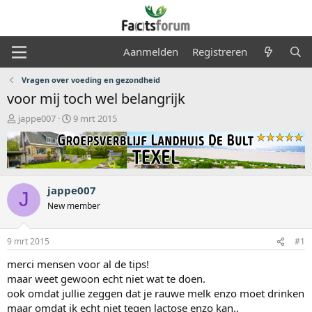
Aanmelden
Registreren
Vragen over voeding en gezondheid
voor mij toch wel belangrijk
O
S
jappe007
9 mrt 2015
n
t
d
a
e
r
r
t
w
d
jappe007
e
a
J
r
t
New member
p
u
s
m
9 mrt 2015
#1
t
a
merci mensen voor al de tips!
r
maar weet gewoon echt niet wat te doen.
t
ook omdat jullie zeggen dat je rauwe melk enzo moet drinken
e
r
maar omdat ik echt niet tegen lactose enzo kan..