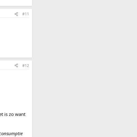
#11
#12
et is zo want
sconsumptie