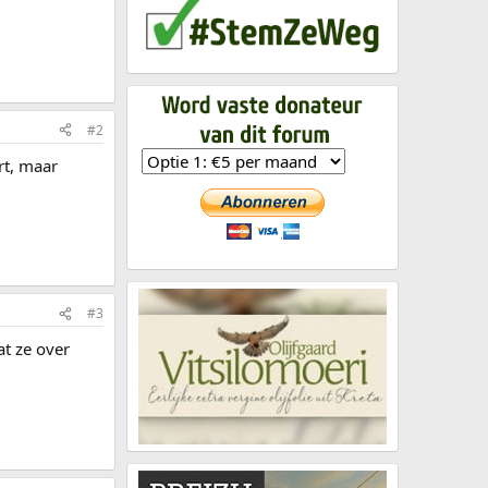
#2
rt, maar
#3
at ze over