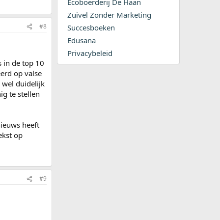
Ecoboerderij De Haan
Zuivel Zonder Marketing
#8
Succesboeken
Edusana
Privacybeleid
s in de top 10
eerd op valse
 wel duidelijk
ig te stellen
nieuws heeft
ekst op
#9