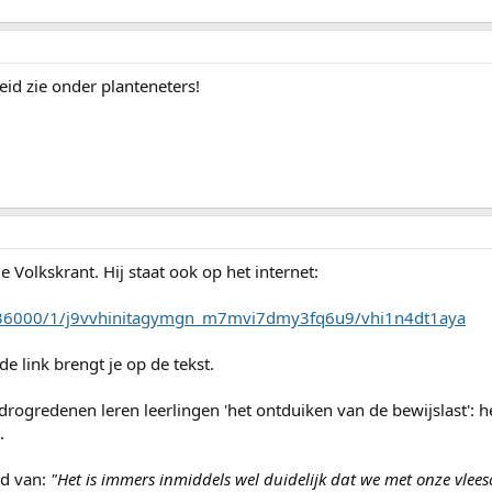
heid zie onder planteneters!
e Volkskrant. Hij staat ook op het internet:
336000/1/j9vvhinitagymgn_m7mvi7dmy3fq6u9/vhi1n4dt1aya
e link brengt je op de tekst.
j drogredenen leren leerlingen 'het ontduiken van de bewijslast': h
.
ld van:
"Het is immers inmiddels wel duidelijk dat we met onze vlee