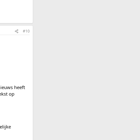
#10
nieuws heeft
ekst op
elijke