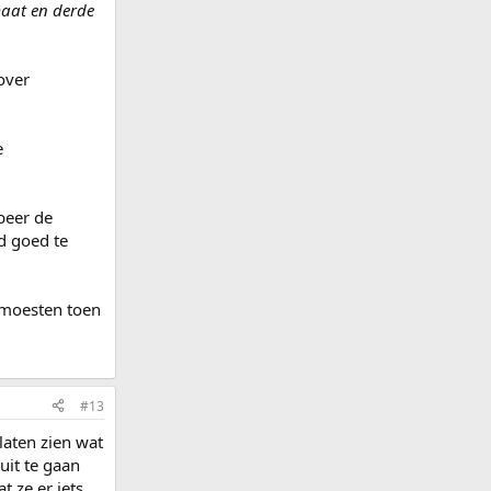
maat en derde
over
e
beer de
d goed te
 moesten toen
#13
laten zien wat
uit te gaan
 ze er iets