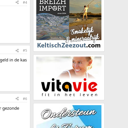
#4
#5
geld in de kas
#6
er gezonde