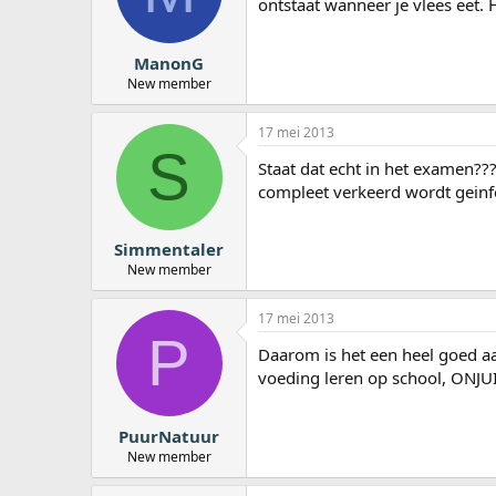
ontstaat wanneer je vlees eet. H
a
r
t
ManonG
e
New member
r
17 mei 2013
S
Staat dat echt in het examen??
compleet verkeerd wordt geinf
Simmentaler
New member
17 mei 2013
P
Daarom is het een heel goed aa
voeding leren op school, ONJUI
PuurNatuur
New member