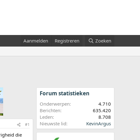
Aanmelden
Registreren
Zoeken
Forum statistieken
Onderwerpen
4.710
Berichten
635.420
Leden
8.708
Nieuwste lid
KevinArgus
#1
igheid die