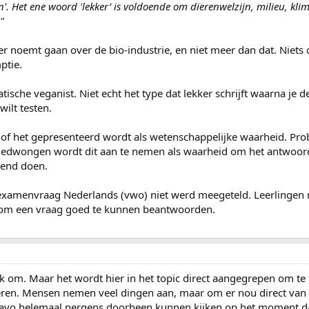
'. Het ene woord 'lekker’ is voldoende om dierenwelzijn, milieu, kli
"
er noemt gaan over de bio-industrie, en niet meer dan dat. Niets 
ptie.
ische veganist. Niet echt het type dat lekker schrijft waarna je d
wilt testen.
l of het gepresenteerd wordt als wetenschappelijke waarheid. Pro
e gedwongen wordt dit aan te nemen als waarheid om het antwoor
kend doen.
 examenvraag Nederlands (vwo) niet werd meegeteld. Leerlingen
n om een vraag goed te kunnen beantwoorden.
k om. Maar het wordt hier in het topic direct aangegrepen om te 
leren. Mensen nemen veel dingen aan, maar om er nou direct van 
avo helemaal nergens doorheen kunnen kijken op het moment dat