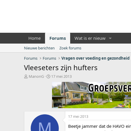
Home
Forums
Wat is er nieuw
Nieuwe berichten
Zoek forums
Forums
Forums
Vragen over voeding en gezondheid
Vleeseters zijn hufters
O
S
ManonG
17 mei 2013
n
t
d
a
e
r
r
t
w
d
e
a
r
t
17 mei 2013
p
u
M
s
m
Beetje jammer dat de HAVO ein
t