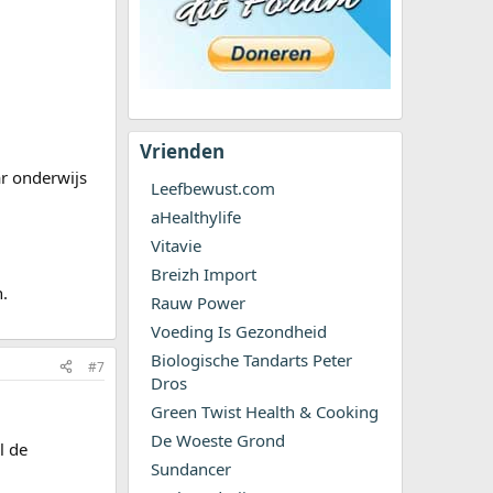
Vrienden
ar onderwijs
Leefbewust.com
aHealthylife
Vitavie
Breizh Import
.
Rauw Power
Voeding Is Gezondheid
Biologische Tandarts Peter
#7
Dros
Green Twist Health & Cooking
De Woeste Grond
l de
Sundancer