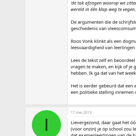
'de tak afzagen waarop we zitten
wereld in één klap weg te vegen.
De argumenten die de schrijfst
geschiedenis van vleescomsum
Roos Vonk klinkt als een dogmat
leesvaardigheid van leerlingen 
Lees de tekst zelf en beoordee
vragen te maken, en kijk of j
hebben. Ik ga dat van het wee
Het is eerder gebeurd dat een
een politieke stelling inneme
17 mei 2013
I
Lievergezond, daar gaat het óó
(voor onzin) je op school zou 
dat examenleerlingen van de h