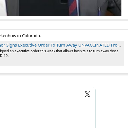
ekenhuis in Colorado.
Signs Executive Order To Turn Away UNVACCINATED From Hospitals
igned an executive order this week that allows hospitals to turn away those
ID-19.