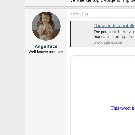
Verkeerde topic volgens mij, d
7 nov 2021
Thousands of intelli
The potential dismissal o
mandate is raising conce
www.latimes.com
Angelface
Well-known member