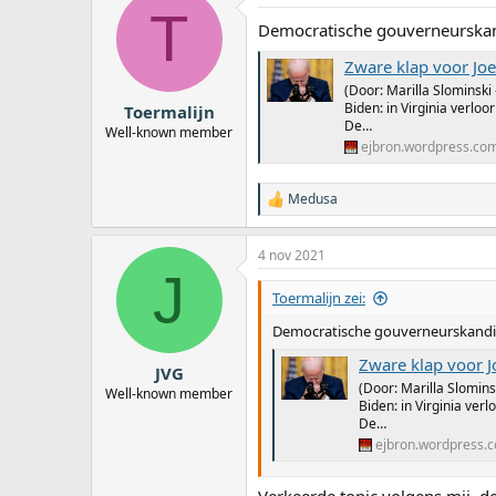
T
Democratische gouverneurskandi
Zware klap voor Joe 
(Door: Marilla Slominski
Biden: in Virginia verlo
Toermalijn
De…
Well-known member
ejbron.wordpress.co
Medusa
W
a
a
4 nov 2021
r
J
d
e
Toermalijn zei:
r
i
Democratische gouverneurskandida
n
Zware klap voor Jo
g
JVG
e
(Door: Marilla Slomins
Well-known member
n
Biden: in Virginia ver
:
De…
ejbron.wordpress.