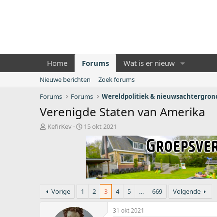
Home
Forums
Wat is er nieuw
Nieuwe berichten
Zoek forums
Forums
Forums
Wereldpolitiek & nieuwsachtergro
Verenigde Staten van Amerika
O
S
KefirKev
15 okt 2021
n
t
d
a
e
r
r
t
w
d
e
a
r
t
Vorige
1
2
3
4
5
…
669
Volgende
p
u
s
m
31 okt 2021
t