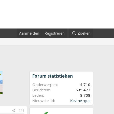
Aanmelden
Registreren
Zoeken
Forum statistieken
Onderwerpen
4.710
Berichten
635.473
Leden
8.708
Nieuwste lid
KevinArgus
#41