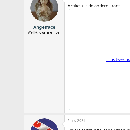
a
Artikel uit de andere krant
r
t
e
r
Angelface
Well-known member
2 nov 2021