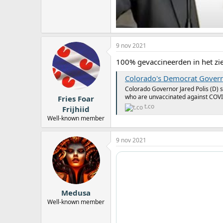
9 nov 2021
100% gevaccineerden in het zi
Colorado's Democrat Governor 
Colorado Governor Jared Polis (D) s
who are unvaccinated against COV
Fries Foar
t.co
Frijhiid
Well-known member
9 nov 2021
Medusa
Well-known member