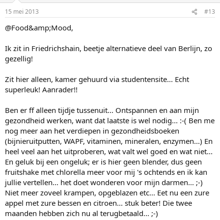
15 mei 2013
#13
@Food&amp;Mood,
Ik zit in Friedrichshain, beetje alternatieve deel van Berlijn, zo
gezellig!
Zit hier alleen, kamer gehuurd via studentensite... Echt
superleuk! Aanrader!!
Ben er ff alleen tijdje tussenuit... Ontspannen en aan mijn
gezondheid werken, want dat laatste is wel nodig... :-( Ben me
nog meer aan het verdiepen in gezondheidsboeken
(bijnieruitputten, WAPF, vitaminen, mineralen, enzymen...) En
heel veel aan het uitproberen, wat valt wel goed en wat niet...
En geluk bij een ongeluk; er is hier geen blender, dus geen
fruitshake met chlorella meer voor mij 's ochtends en ik kan
jullie vertellen... het doet wonderen voor mijn darmen... ;-)
Niet meer zoveel krampen, opgeblazen etc... Eet nu een zure
appel met zure bessen en citroen... stuk beter! Die twee
maanden hebben zich nu al terugbetaald... ;-)