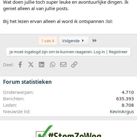
Wat doen jullie toch super leuke en avontuurlijke dingen. Ik
geniet alleen al van jullie posts.
Bij het lezen ervan alleen al word ik ontspannen :lol:
Laatste
1 van 4
Volgende
Je moet ingelogd zijn om te kunnen reageren. Log in | Registreer
Facebook
X (Twitter)
LinkedIn
WhatsApp
E-mail
koppeling
Deel:
Forum statistieken
Onderwerpen
4.710
Berichten
635.393
Leden
8.708
Nieuwste lid
KevinArgus