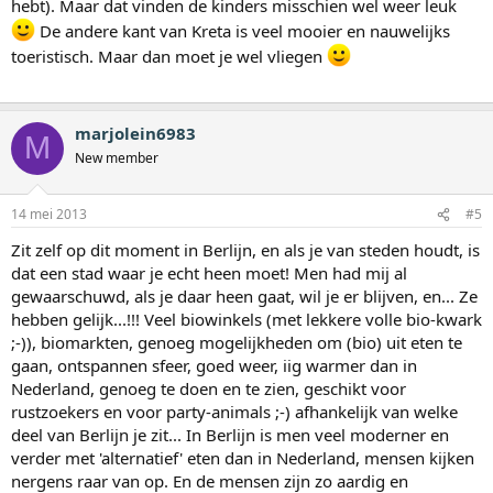
hebt). Maar dat vinden de kinders misschien wel weer leuk
De andere kant van Kreta is veel mooier en nauwelijks
toeristisch. Maar dan moet je wel vliegen
marjolein6983
M
New member
14 mei 2013
#5
Zit zelf op dit moment in Berlijn, en als je van steden houdt, is
dat een stad waar je echt heen moet! Men had mij al
gewaarschuwd, als je daar heen gaat, wil je er blijven, en... Ze
hebben gelijk...!!! Veel biowinkels (met lekkere volle bio-kwark
;-)), biomarkten, genoeg mogelijkheden om (bio) uit eten te
gaan, ontspannen sfeer, goed weer, iig warmer dan in
Nederland, genoeg te doen en te zien, geschikt voor
rustzoekers en voor party-animals ;-) afhankelijk van welke
deel van Berlijn je zit... In Berlijn is men veel moderner en
verder met 'alternatief' eten dan in Nederland, mensen kijken
nergens raar van op. En de mensen zijn zo aardig en