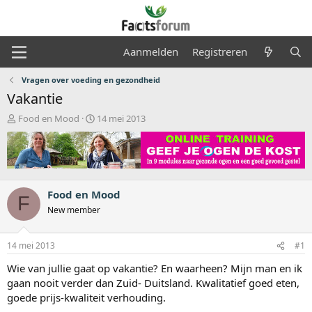
Aanmelden
Registreren
Vragen over voeding en gezondheid
Vakantie
O
S
Food en Mood
14 mei 2013
n
t
d
a
e
r
r
t
w
d
e
a
Food en Mood
F
r
t
New member
p
u
s
m
t
14 mei 2013
#1
a
Wie van jullie gaat op vakantie? En waarheen? Mijn man en ik
r
t
gaan nooit verder dan Zuid- Duitsland. Kwalitatief goed eten,
e
goede prijs-kwaliteit verhouding.
r