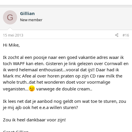
Gillian
G
New member
15 mei 2013
#16
Hi Mike,
Ik zocht al een poosje naar een goed vakantie adres waar ik
toch WAPF kan eten. Gisteren je link gelezen over Cornwall en
ik werd helemaal enthousiast...vooral dat ijs!! Daar had ik
Mark mc Afee al over horen praten op zijn CD raw milk the
whole truth..dat het wonderen doet voor voormalige
veganisten...
vanwege de double cream..
Ik lees net dat je aanbod nog geldt om wat toe te sturen, zou
je mij ajb ook het e.e.a willen sturen?
Zou ik heel dankbaar voor zijn!
Groet Gillian