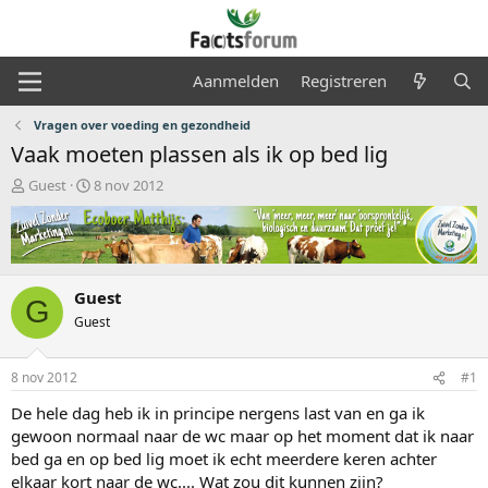
Aanmelden
Registreren
Vragen over voeding en gezondheid
Vaak moeten plassen als ik op bed lig
O
S
Guest
8 nov 2012
n
t
d
a
e
r
r
t
w
d
Guest
e
a
G
r
t
Guest
p
u
s
m
8 nov 2012
#1
t
a
De hele dag heb ik in principe nergens last van en ga ik
r
gewoon normaal naar de wc maar op het moment dat ik naar
t
bed ga en op bed lig moet ik echt meerdere keren achter
e
r
elkaar kort naar de wc.... Wat zou dit kunnen zijn?