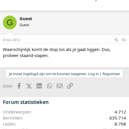
Guest
G
Guest
8 nov 2012
#2
Waarschijnlijk komt de stop los als je gaat liggen. Dus,
probeer staand-slapen.
Je moet ingelogd zijn om te kunnen reageren. Log in | Registreer
Facebook
X (Twitter)
LinkedIn
WhatsApp
E-mail
koppeling
Deel:
Forum statistieken
Onderwerpen
4.712
Berichten
635.714
Leden
8.708