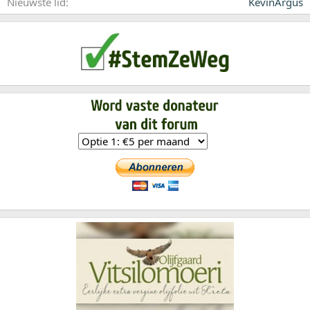
Nieuwste lid
KevinArgus