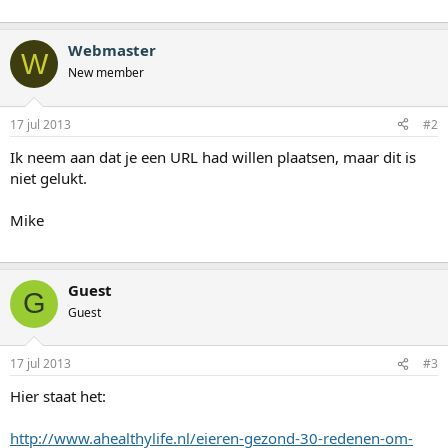
e
r
Webmaster
W
New member
17 jul 2013
#2
Ik neem aan dat je een URL had willen plaatsen, maar dit is
niet gelukt.
Mike
Guest
G
Guest
17 jul 2013
#3
Hier staat het:
http://www.ahealthylife.nl/eieren-gezond-30-redenen-om-