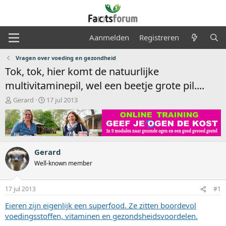
Aanmelden
Registreren
Vragen over voeding en gezondheid
Tok, tok, hier komt de natuurlijke
multivitaminepil, wel een beetje grote pil....
O
S
Gerard
17 jul 2013
n
t
d
a
e
r
r
t
w
d
Gerard
e
a
r
t
Well-known member
p
u
s
m
17 jul 2013
#1
t
a
Eieren zijn eigenlijk een superfood. Ze zitten boordevol
r
voedingsstoffen, vitaminen en gezondsheidsvoordelen.
t