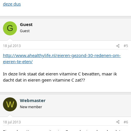
deze dus
Guest
G
Guest
18 jul 2013
#5
http://www.ahealthylife.nl/eieren-gezond-30-redenen-om-
eieren-te-eten/
In deze link staat dat eieren vitamine C bevatten, maar ik
dacht dat in eieren geen vitamine C zat??
Webmaster
W
New member
18 jul 2013
#6