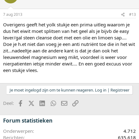
7 aug 2013
#13
Overigens geeft het yolk stukje een prima uitleg waarom je
dus het eiwit moet splitsen van het geel als je bijvb de easy
lever/gal steen cleanse doet met een olie en limoen sap....
Doe je h.et niet dan voeg je een anti nutriënt toe die in het wit
zit...nadeeltje aan de andere kant is dat je dan ook het
leeuwendeel magnesium weg mikt, voordeel is weer voor
nierpatienten ietsje minder eiwit.... En een goed excuus voor
een stukje vlees.
Je moet ingelogd zijn om te kunnen reageren. Log in | Registreer
Facebook
X (Twitter)
LinkedIn
WhatsApp
E-mail
koppeling
Deel:
Forum statistieken
Onderwerpen
4.712
Berichten
635.618