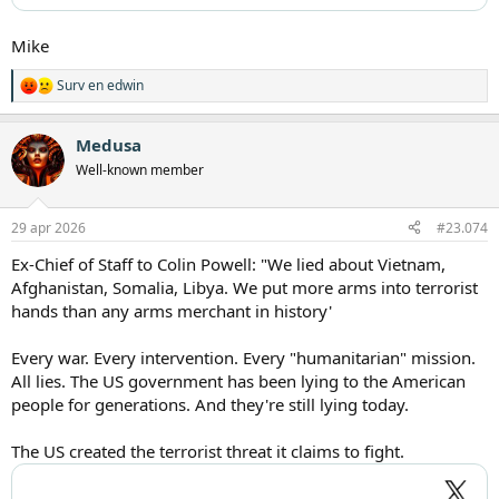
Mike
Surv
en
edwin
W
a
a
Medusa
r
d
Well-known member
e
r
i
29 apr 2026
#23.074
n
g
Ex-Chief of Staff to Colin Powell: "We lied about Vietnam,
e
Afghanistan, Somalia, Libya. We put more arms into terrorist
n
:
hands than any arms merchant in history'
Every war. Every intervention. Every "humanitarian" mission.
All lies. The US government has been lying to the American
people for generations. And they're still lying today.
The US created the terrorist threat it claims to fight.