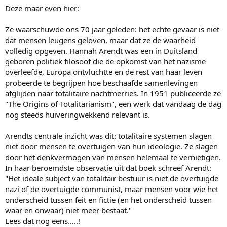
Deze maar even hier:
Ze waarschuwde ons 70 jaar geleden: het echte gevaar is niet
dat mensen leugens geloven, maar dat ze de waarheid
volledig opgeven. Hannah Arendt was een in Duitsland
geboren politiek filosoof die de opkomst van het nazisme
overleefde, Europa ontvluchtte en de rest van haar leven
probeerde te begrijpen hoe beschaafde samenlevingen
afglijden naar totalitaire nachtmerries. In 1951 publiceerde ze
"The Origins of Totalitarianism", een werk dat vandaag de dag
nog steeds huiveringwekkend relevant is.
Arendts centrale inzicht was dit: totalitaire systemen slagen
niet door mensen te overtuigen van hun ideologie. Ze slagen
door het denkvermogen van mensen helemaal te vernietigen.
In haar beroemdste observatie uit dat boek schreef Arendt:
"Het ideale subject van totalitair bestuur is niet de overtuigde
nazi of de overtuigde communist, maar mensen voor wie het
onderscheid tussen feit en fictie (en het onderscheid tussen
waar en onwaar) niet meer bestaat."
Lees dat nog eens…..!