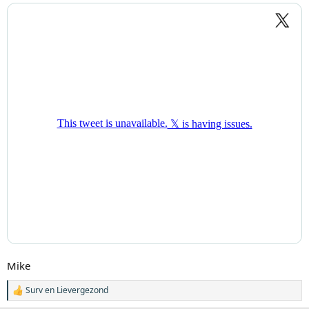
Mike
Surv
en
Lievergezond
W
a