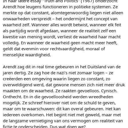
In haar latere essay "Truth and Politics" (1967) onderzocht
Arendt hoe leugens functioneren in politieke systemen. Ze
merkte op dat constant, alomtegenwoordig liegen niet alleen
onwaarheden verspreidt – het ondermijnt het concept van
waarheid zelf. Wanneer alles wordt betwist, wanneer elk feit
als partijdig wordt afgedaan, wanneer de realiteit zelf een
kwestie van mening wordt, verliest de waarheid haar macht
volledig. En wanneer de waarheid geen macht meer heeft,
geldt dat evenmin voor rechtvaardigheid, moraal of
menselijke waardigheid.
Arendt zag dit in real time gebeuren in het Duitsland van de
jaren dertig. Ze zag hoe de nazi's niet zomaar logen – ze
creëerden een omgeving waarin liegen zo constant, zo
overweldigend werd, dat gewone mensen zich niet meer druk
maakten om de waarheid. Ze raakten gevoelloos. Cynisch.
Onthecht. En in die gevoelloosheid werden wreedheden
mogelijk. Ze schreef hierover niet om de schuld te geven,
maar om te waarschuwen: dit kan overal gebeuren. Het kan
iedereen overkomen. Het begint niet met geweld, maar met
de langzame vernietiging van ons vermogen om realiteit van
fictie te onderscheiden. Dus wat doen we?