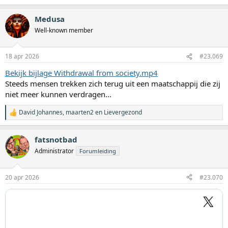
a
a
Medusa
r
d
Well-known member
e
r
i
18 apr 2026
#23.069
n
g
Bekijk bijlage Withdrawal from society.mp4
e
Steeds mensen trekken zich terug uit een maatschappij die zij
n
:
niet meer kunnen verdragen...
David Johannes
,
maarten2
en
Lievergezond
W
a
a
fatsnotbad
r
d
Administrator
Forumleiding
e
r
i
20 apr 2026
#23.070
n
g
e
n
: