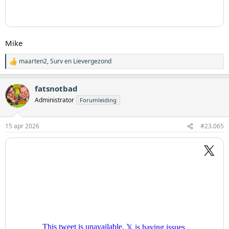
Mike
maarten2
,
Surv
en
Lievergezond
W
a
a
fatsnotbad
r
d
Administrator
Forumleiding
e
r
i
15 apr 2026
#23.065
n
g
e
n
: