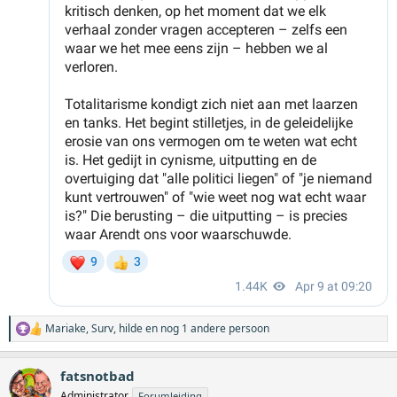
Mariake
,
Surv
,
hilde
en nog 1 andere persoon
W
a
a
fatsnotbad
r
d
Administrator
Forumleiding