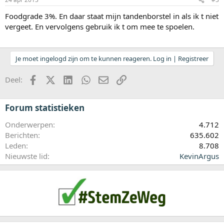
Foodgrade 3%. En daar staat mijn tandenborstel in als ik t niet
vergeet. En vervolgens gebruik ik t om mee te spoelen.
Je moet ingelogd zijn om te kunnen reageren. Log in | Registreer
Facebook
X (Twitter)
LinkedIn
WhatsApp
E-mail
koppeling
Deel:
Forum statistieken
Onderwerpen
4.712
Berichten
635.602
Leden
8.708
Nieuwste lid
KevinArgus