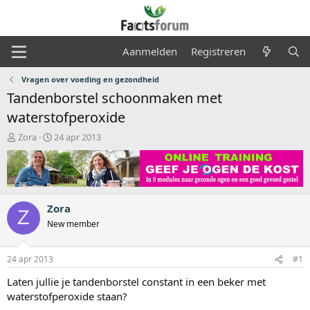
Aanmelden
Registreren
Vragen over voeding en gezondheid
Tandenborstel schoonmaken met
waterstofperoxide
O
S
Zora
24 apr 2013
n
t
d
a
e
r
r
t
w
d
Zora
e
a
Z
r
t
New member
p
u
s
m
24 apr 2013
#1
t
a
Laten jullie je tandenborstel constant in een beker met
r
waterstofperoxide staan?
t