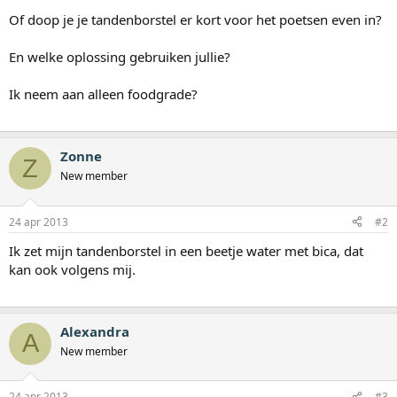
e
r
Of doop je je tandenborstel er kort voor het poetsen even in?
En welke oplossing gebruiken jullie?
Ik neem aan alleen foodgrade?
Zonne
Z
New member
24 apr 2013
#2
Ik zet mijn tandenborstel in een beetje water met bica, dat
kan ook volgens mij.
Alexandra
A
New member
24 apr 2013
#3