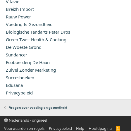
Vitavie
Breizh Import
Rauw Power
Voeding Is Gezondheid
Biologische Tandarts Peter Dros
Green Twist Health & Cooking
De Woeste Grond
Sundancer
Ecoboerderij De Haan
Zuivel Zonder Marketing
Succesboeken
Edusana
Privacybeleid
Vragen over voeding en gezondheid
Nederlands - origineel
Voorwaarden en regels
Privacybeleid
Help
Hoofdpagina
R