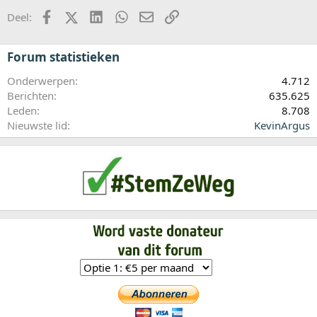
Facebook
X (Twitter)
LinkedIn
WhatsApp
E-mail
koppeling
Deel:
Forum statistieken
Onderwerpen
4.712
Berichten
635.625
Leden
8.708
Nieuwste lid
KevinArgus