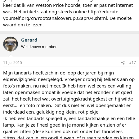
keer dat ik van Weston Price hoorde, toen er pas net internet
was. Het artikel staat nog steeds online http://educate-
yourself.org/cn/rootcanalcoverup02apr04.shtml. De moeite
waard om te lezen.
Gerard
Well-known member
11 jul 2015
#17
Mijn tandarts heeft zich in de loop der jaren bij mijn
eigenwijzigheid neergelegd. Vroeger drong hij telkens aan op
foto's maken, nu niet meer. Ik heb hem wel eens een vulling
laten openmaken omdat ik voelde dat het eronder niet goed
zat. het heeft heel wat overtuigingskracht gekost en hij wilde
eerst.... en foto maken. Dat dus niet en wel opengemaakt en
inderdaad een, gelukkig nog klein, rot plekje.
Ik heb een tandarts spiegeltje, een tandartshaakje en een felle
lamp. Kan je zelf heel goed in je mond kijken en zien of er
gaatjes zitten (deze kunnen ook net onder het tandvlees
zitten, dat kan je iets opzij duwen, of tussen tanden en kiezen,