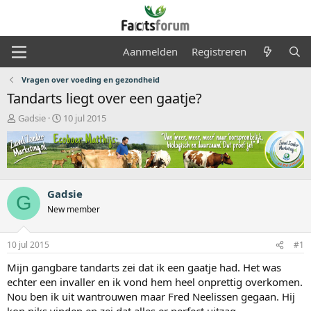
Aanmelden
Registreren
Vragen over voeding en gezondheid
Tandarts liegt over een gaatje?
O
S
Gadsie
10 jul 2015
n
t
d
a
e
r
r
t
w
d
e
a
Gadsie
G
r
t
New member
p
u
s
m
t
10 jul 2015
#1
a
Mijn gangbare tandarts zei dat ik een gaatje had. Het was
r
t
echter een invaller en ik vond hem heel onprettig overkomen.
e
Nou ben ik uit wantrouwen maar Fred Neelissen gegaan. Hij
r