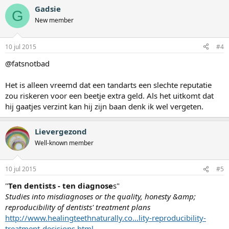
Gadsie
G
New member
10 jul 2015
#4
@fatsnotbad
Het is alleen vreemd dat een tandarts een slechte reputatie
zou riskeren voor een beetje extra geld. Als het uitkomt dat
hij gaatjes verzint kan hij zijn baan denk ik wel vergeten.
Lievergezond
Well-known member
10 jul 2015
#5
"
Ten dentists - ten diagnose
s"
Studies into misdiagnoses or the quality, honesty &amp;
reproducibility of dentists' treatment plans
http://www.healingteethnaturally.co...lity-reproducibility-
treatment-decisions.html