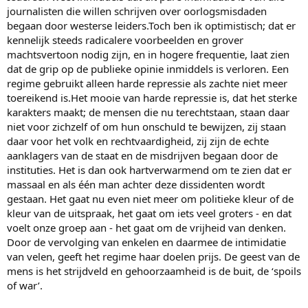
journalisten die willen schrijven over oorlogsmisdaden
begaan door westerse leiders.Toch ben ik optimistisch; dat er
kennelijk steeds radicalere voorbeelden en grover
machtsvertoon nodig zijn, en in hogere frequentie, laat zien
dat de grip op de publieke opinie inmiddels is verloren. Een
regime gebruikt alleen harde repressie als zachte niet meer
toereikend is.Het mooie van harde repressie is, dat het sterke
karakters maakt; de mensen die nu terechtstaan, staan daar
niet voor zichzelf of om hun onschuld te bewijzen, zij staan
daar voor het volk en rechtvaardigheid, zij zijn de echte
aanklagers van de staat en de misdrijven begaan door de
instituties. Het is dan ook hartverwarmend om te zien dat er
massaal en als één man achter deze dissidenten wordt
gestaan. Het gaat nu even niet meer om politieke kleur of de
kleur van de uitspraak, het gaat om iets veel groters - en dat
voelt onze groep aan - het gaat om de vrijheid van denken.
Door de vervolging van enkelen en daarmee de intimidatie
van velen, geeft het regime haar doelen prijs. De geest van de
mens is het strijdveld en gehoorzaamheid is de buit, de ‘spoils
of war’.