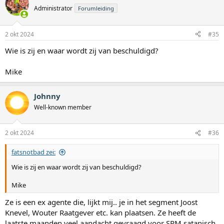
d
Administrator
Forumleiding
e
r
i
2 okt 2024
#35
n
g
Wie is zij en waar wordt zij van beschuldigd?
e
n
:
Mike
Johnny
Well-known member
2 okt 2024
#36
fatsnotbad zei:
Wie is zij en waar wordt zij van beschuldigd?
Mike
Ze is een ex agente die, lijkt mij.. je in het segment Joost
Knevel, Wouter Raatgever etc. kan plaatsen. Ze heeft de
laatste maanden veel aandacht gevraagd voor SRM satanisch