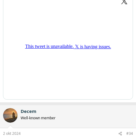
n
:
Decem
Well-known member
2 okt 2024
#34