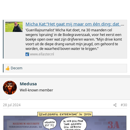
Micha Kat:“Het gaat mij maar om één ding: dat de waarheid aan het licht komt” - Ellaster
‘Guerillajournalist’ Micha Kat doet, na 30 maanden cel
wegens ‘opruiing’ in de Bodegravenzaak, voor het eerst een
boekje open over wat zijn drijfveren waren. “Mijn drive komt
voort uit de diepe drang vanuit mijn jeugd, om gehoord te
worden, de waarheid boven water te krijgen.”
www.ellaster.nl
Decem
W
a
a
Medusa
r
d
Well-known member
e
r
i
28 jul 2024
#30
n
g
e
n
: