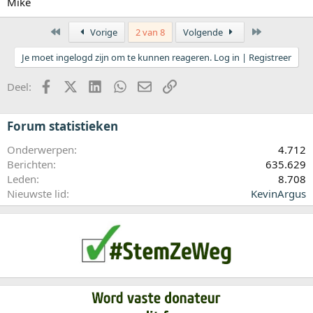
Mike
Eerste
Laatste
Vorige
2 van 8
Volgende
Je moet ingelogd zijn om te kunnen reageren. Log in | Registreer
Facebook
X (Twitter)
LinkedIn
WhatsApp
E-mail
koppeling
Deel:
Forum statistieken
Onderwerpen
4.712
Berichten
635.629
Leden
8.708
Nieuwste lid
KevinArgus