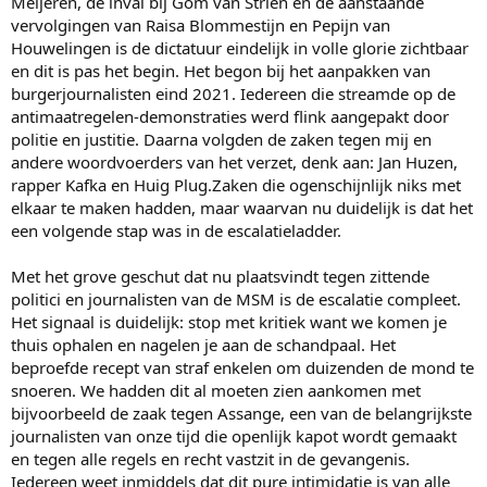
Meijeren, de inval bij Gom van Strien en de aanstaande
vervolgingen van Raisa Blommestijn en Pepijn van
Houwelingen is de dictatuur eindelijk in volle glorie zichtbaar
en dit is pas het begin. Het begon bij het aanpakken van
burgerjournalisten eind 2021. Iedereen die streamde op de
antimaatregelen-demonstraties werd flink aangepakt door
politie en justitie. Daarna volgden de zaken tegen mij en
andere woordvoerders van het verzet, denk aan: Jan Huzen,
rapper Kafka en Huig Plug.Zaken die ogenschijnlijk niks met
elkaar te maken hadden, maar waarvan nu duidelijk is dat het
een volgende stap was in de escalatieladder.
Met het grove geschut dat nu plaatsvindt tegen zittende
politici en journalisten van de MSM is de escalatie compleet.
Het signaal is duidelijk: stop met kritiek want we komen je
thuis ophalen en nagelen je aan de schandpaal. Het
beproefde recept van straf enkelen om duizenden de mond te
snoeren. We hadden dit al moeten zien aankomen met
bijvoorbeeld de zaak tegen Assange, een van de belangrijkste
journalisten van onze tijd die openlijk kapot wordt gemaakt
en tegen alle regels en recht vastzit in de gevangenis.
Iedereen weet inmiddels dat dit pure intimidatie is van alle