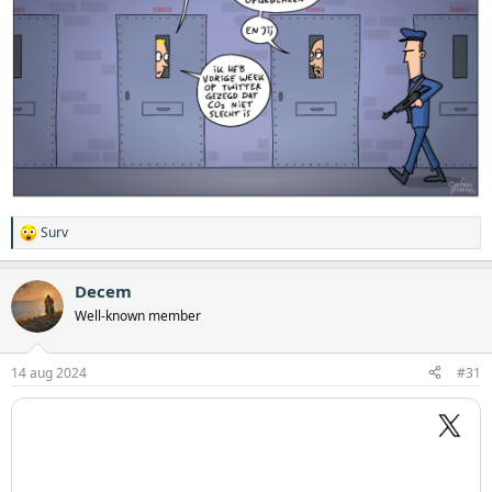
Surv
W
a
a
Decem
r
d
Well-known member
e
r
i
14 aug 2024
#31
n
g
e
n
: