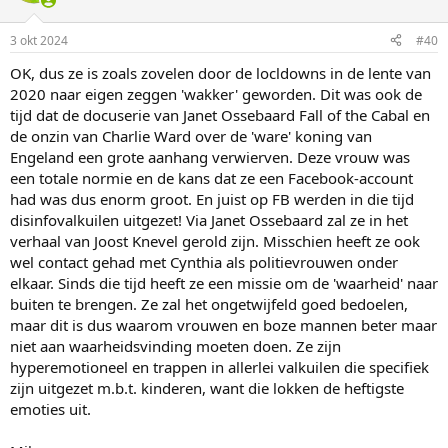
3 okt 2024
#40
OK, dus ze is zoals zovelen door de locldowns in de lente van
2020 naar eigen zeggen 'wakker' geworden. Dit was ook de
tijd dat de docuserie van Janet Ossebaard Fall of the Cabal en
de onzin van Charlie Ward over de 'ware' koning van
Engeland een grote aanhang verwierven. Deze vrouw was
een totale normie en de kans dat ze een Facebook-account
had was dus enorm groot. En juist op FB werden in die tijd
disinfovalkuilen uitgezet! Via Janet Ossebaard zal ze in het
verhaal van Joost Knevel gerold zijn. Misschien heeft ze ook
wel contact gehad met Cynthia als politievrouwen onder
elkaar. Sinds die tijd heeft ze een missie om de 'waarheid' naar
buiten te brengen. Ze zal het ongetwijfeld goed bedoelen,
maar dit is dus waarom vrouwen en boze mannen beter maar
niet aan waarheidsvinding moeten doen. Ze zijn
hyperemotioneel en trappen in allerlei valkuilen die specifiek
zijn uitgezet m.b.t. kinderen, want die lokken de heftigste
emoties uit.