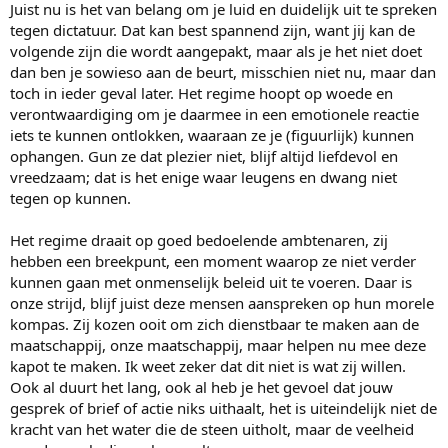
Juist nu is het van belang om je luid en duidelijk uit te spreken
tegen dictatuur. Dat kan best spannend zijn, want jij kan de
volgende zijn die wordt aangepakt, maar als je het niet doet
dan ben je sowieso aan de beurt, misschien niet nu, maar dan
toch in ieder geval later. Het regime hoopt op woede en
verontwaardiging om je daarmee in een emotionele reactie
iets te kunnen ontlokken, waaraan ze je (figuurlijk) kunnen
ophangen. Gun ze dat plezier niet, blijf altijd liefdevol en
vreedzaam; dat is het enige waar leugens en dwang niet
tegen op kunnen.
Het regime draait op goed bedoelende ambtenaren, zij
hebben een breekpunt, een moment waarop ze niet verder
kunnen gaan met onmenselijk beleid uit te voeren. Daar is
onze strijd, blijf juist deze mensen aanspreken op hun morele
kompas. Zij kozen ooit om zich dienstbaar te maken aan de
maatschappij, onze maatschappij, maar helpen nu mee deze
kapot te maken. Ik weet zeker dat dit niet is wat zij willen.
Ook al duurt het lang, ook al heb je het gevoel dat jouw
gesprek of brief of actie niks uithaalt, het is uiteindelijk niet de
kracht van het water die de steen uitholt, maar de veelheid