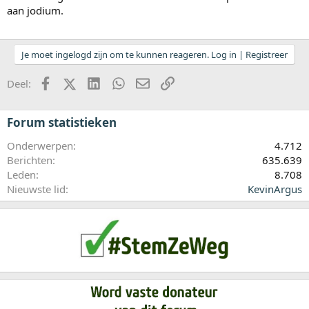
aan jodium.
Je moet ingelogd zijn om te kunnen reageren. Log in | Registreer
Facebook
X (Twitter)
LinkedIn
WhatsApp
E-mail
koppeling
Deel:
Forum statistieken
Onderwerpen
4.712
Berichten
635.639
Leden
8.708
Nieuwste lid
KevinArgus