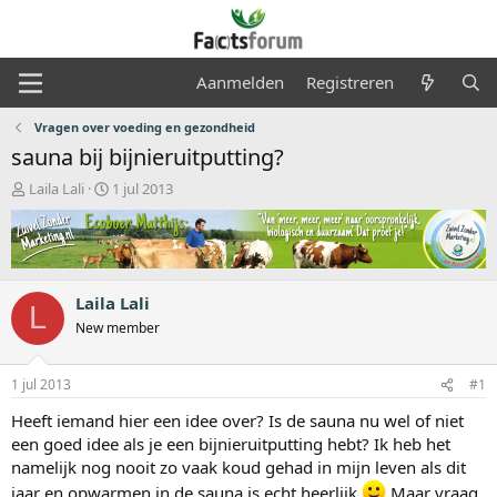
Aanmelden
Registreren
Vragen over voeding en gezondheid
sauna bij bijnieruitputting?
O
S
Laila Lali
1 jul 2013
n
t
d
a
e
r
r
t
w
d
Laila Lali
e
a
L
r
t
New member
p
u
s
m
1 jul 2013
#1
t
a
Heeft iemand hier een idee over? Is de sauna nu wel of niet
r
een goed idee als je een bijnieruitputting hebt? Ik heb het
t
namelijk nog nooit zo vaak koud gehad in mijn leven als dit
e
r
jaar en opwarmen in de sauna is echt heerlijk
Maar vraag