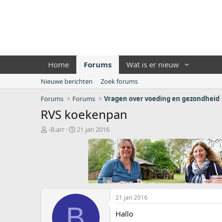
Home
Forums
Wat is er nieuw
Nieuwe berichten
Zoek forums
Forums
Forums
Vragen over voeding en gezondheid
RVS koekenpan
O
S
-B.arr
21 jan 2016
n
t
d
a
e
r
r
t
w
d
e
a
r
t
21 jan 2016
p
u
B
s
m
Hallo
t