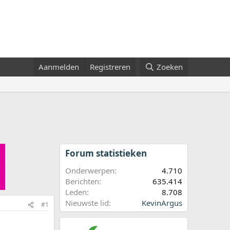
Aanmelden
Registreren
Zoeken
Forum statistieken
Onderwerpen
4.710
Berichten
635.414
Leden
8.708
Nieuwste lid
KevinArgus
#1