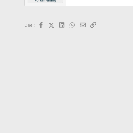
Forumleiding
Facebook
X (Twitter)
LinkedIn
WhatsApp
E-mail
koppeling
Deel: