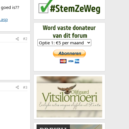
 goed is??
.asp
#2
#3