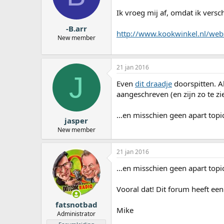
a
Ik vroeg mij af, omdat ik vers
r
t
-B.arr
e
http://www.kookwinkel.nl/we
New member
r
21 jan 2016
J
Even
dit draadje
doorspitten. A
aangeschreven (en zijn zo te zi
...en misschien geen apart top
jasper
New member
21 jan 2016
…en misschien geen apart topi
Vooral dat! Dit forum heeft e
fatsnotbad
Mike
Administrator