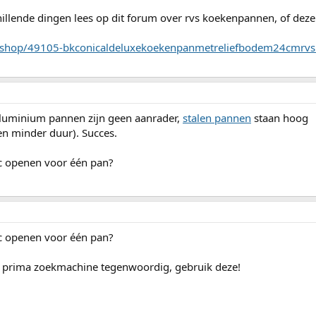
chillende dingen lees op dit forum over rvs koekenpannen, of deze
bshop/49105-bkconicaldeluxekoekenpanmetreliefbodem24cmrvs
luminium pannen zijn geen aanrader,
stalen pannen
staan hoog
en minder duur). Succes.
ic openen voor één pan?
c openen voor één pan?
en prima zoekmachine tegenwoordig, gebruik deze!