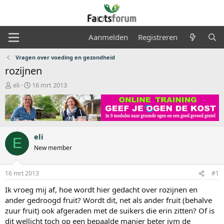
Aanmelden
Registreren
Vragen over voeding en gezondheid
rozijnen
O
S
eli
16 mrt 2013
n
t
d
a
e
r
r
t
w
d
eli
e
a
E
r
t
New member
p
u
s
m
16 mrt 2013
#1
t
a
Ik vroeg mij af, hoe wordt hier gedacht over rozijnen en
r
ander gedroogd fruit? Wordt dit, net als ander fruit (behalve
t
zuur fruit) ook afgeraden met de suikers die erin zitten? Of is
e
r
dit wellicht toch op een bepaalde manier beter ivm de