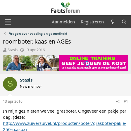
Aanmelden
Registreren
Vragen over voeding en gezondheid
roomboter, kaas en AGEs
O
S
Stasis
13 apr 2016
n
t
d
a
e
r
r
t
w
d
Stasis
e
a
S
r
t
New member
p
u
s
m
13 apr 2016
#1
t
a
In mijn gezin eten we veel grasboter. Ongeveer een pakje per
r
dag. (deze:
t
http://www.zuiverzuivel.nl/producten/boter/grasboter-pakje-
e
r
250-g.aspx)