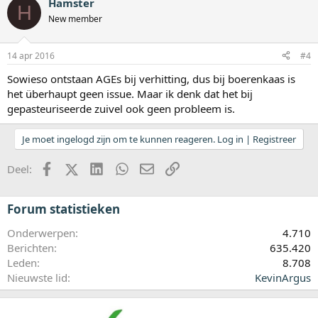
Hamster
H
New member
14 apr 2016
#4
Sowieso ontstaan AGEs bij verhitting, dus bij boerenkaas is
het überhaupt geen issue. Maar ik denk dat het bij
gepasteuriseerde zuivel ook geen probleem is.
Je moet ingelogd zijn om te kunnen reageren. Log in | Registreer
Facebook
X (Twitter)
LinkedIn
WhatsApp
E-mail
koppeling
Deel:
Forum statistieken
Onderwerpen
4.710
Berichten
635.420
Leden
8.708
Nieuwste lid
KevinArgus