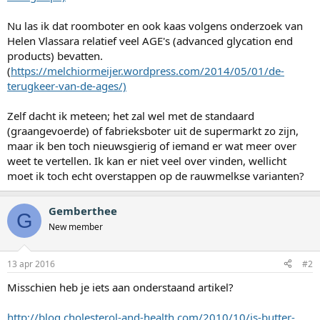
Nu las ik dat roomboter en ook kaas volgens onderzoek van
Helen Vlassara relatief veel AGE's (advanced glycation end
products) bevatten.
(
https://melchiormeijer.wordpress.com/2014/05/01/de-
terugkeer-van-de-ages/)
Zelf dacht ik meteen; het zal wel met de standaard
(graangevoerde) of fabrieksboter uit de supermarkt zo zijn,
maar ik ben toch nieuwsgierig of iemand er wat meer over
weet te vertellen. Ik kan er niet veel over vinden, wellicht
moet ik toch echt overstappen op de rauwmelkse varianten?
Gemberthee
G
New member
13 apr 2016
#2
Misschien heb je iets aan onderstaand artikel?
http://blog.cholesterol-and-health.com/2010/10/is-butter-