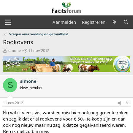
Aanmelden
Registreren
Vragen over voeding en gezondheid
Rookovens
O
S
simone
11 nov 2012
n
t
d
a
e
r
r
t
w
d
simone
e
a
S
r
t
New member
p
u
s
m
11 nov 2012
#1
t
a
Nu wil ik vlees, vis, worst en mischien ook nog groente roken
r
en zag ik dat er al rookovens voor € 50,- te koop zijn en dan
t
ook nog nieuw maar nu zag ik dat ze gegalvaniseerd waren.
e
r
Ben ik niet zo blij mee.