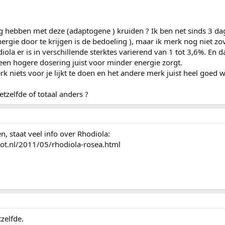
ng hebben met deze (adaptogene ) kruiden ? Ik ben net sinds 3 da
ergie door te krijgen is de bedoeling ), maar ik merk nog niet zov
iola er is in verschillende sterktes varierend van 1 tot 3,6%. En d
en hogere dosering juist voor minder energie zorgt.
k niets voor je lijkt te doen en het andere merk juist heel goed w
zelfde of totaal anders ?
, staat veel info over Rhodiola:
pot.nl/2011/05/rhodiola-rosea.html
zelfde.