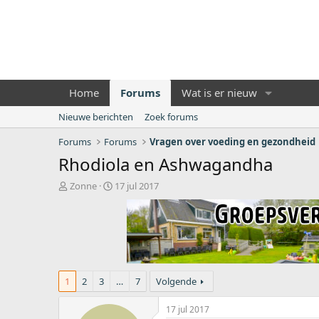
Home
Forums
Wat is er nieuw
Nieuwe berichten
Zoek forums
Forums
Forums
Vragen over voeding en gezondheid
Rhodiola en Ashwagandha
O
S
Zonne
17 jul 2017
n
t
d
a
e
r
r
t
w
d
e
a
r
t
1
2
3
…
7
Volgende
p
u
s
m
17 jul 2017
t