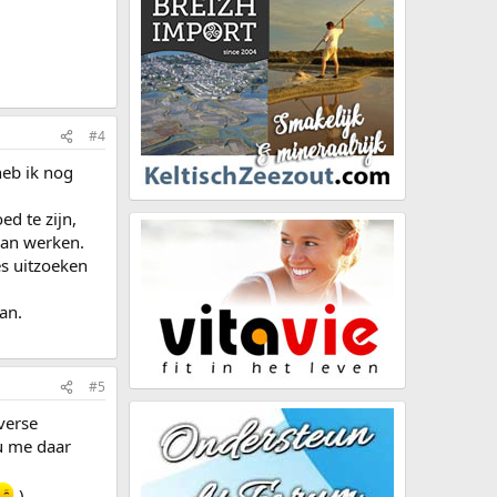
#4
heb ik nog
d te zijn,
gaan werken.
es uitzoeken
an.
#5
verse
u me daar
)