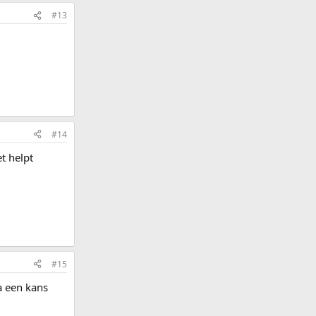
#13
#14
t helpt
#15
a een kans