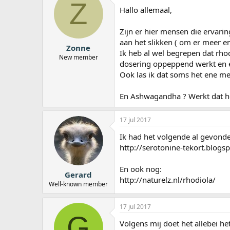
Z
a
Hallo allemaal,
r
t
Zijn er hier mensen die ervari
e
aan het slikken ( om er meer en
r
Zonne
Ik heb al wel begrepen dat rhod
New member
dosering oppeppend werkt en e
Ook las ik dat soms het ene mer
En Ashwagandha ? Werkt dat het
17 jul 2017
Ik had het volgende al gevonden
http://serotonine-tekort.blogs
En ook nog:
Gerard
http://naturelz.nl/rhodiola/
Well-known member
17 jul 2017
G
Volgens mij doet het allebei het