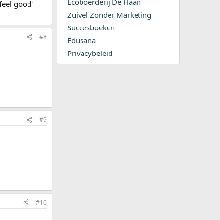
Ecoboerderij De Haan
feel good'
Zuivel Zonder Marketing
Succesboeken
#8
Edusana
Privacybeleid
#9
#10