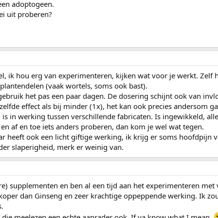
 een adoptogeen.
i uit proberen?
wel, ik hou erg van experimenteren, kijken wat voor je werkt. Zelf 
 plantendelen (vaak wortels, soms ook bast).
ebruik het pas een paar dagen. De dosering schijnt ook van invloe
tzelfde effect als bij minder (1x), het kan ook precies andersom 
 is in werking tussen verschillende fabricaten. Is ingewikkeld, all
n en af en toe iets anders proberen, dan kom je wel wat tegen.
r heeft ook een licht giftige werking, ik krijg er soms hoofdpijn v
der slaperigheid, merk er weinig van.
re) supplementen en ben al een tijd aan het experimenteren met 
koper dan Ginseng en zeer krachtige oppeppende werking. Ik zo
s.
die meelezen een echte aanrader ook. If ya know what I mean.