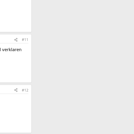
#11
l verklaren
#12