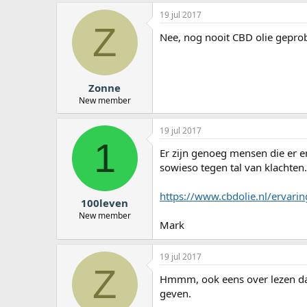
19 jul 2017
Z
Nee, nog nooit CBD olie geprob
Zonne
New member
19 jul 2017
1
Er zijn genoeg mensen die er e
sowieso tegen tal van klachten
https://www.cbdolie.nl/ervari
100leven
New member
Mark
19 jul 2017
Z
Hmmm, ook eens over lezen dan.
geven.