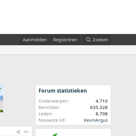
Aanmelden
Registreren
Zoeken
Forum statistieken
Onderwerpen
4.710
Berichten
635.328
Leden
8.708
Nieuwste lid
KevinArgus
#1