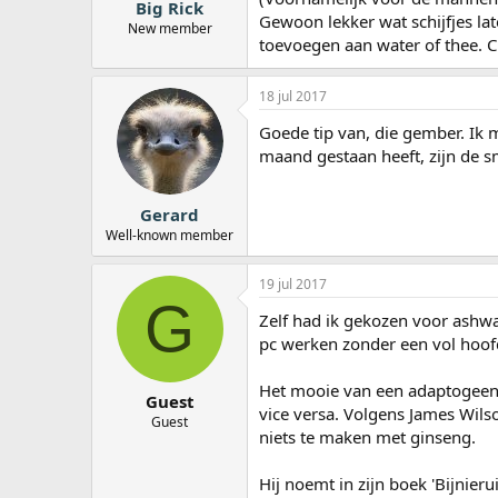
Big Rick
Gewoon lekker wat schijfjes lat
New member
toevoegen aan water of thee. Cit
18 jul 2017
Goede tip van, die gember. Ik 
maand gestaan heeft, zijn de s
Gerard
Well-known member
19 jul 2017
G
Zelf had ik gekozen voor ashwa
pc werken zonder een vol hoofd
Het mooie van een adaptogeen is
Guest
vice versa. Volgens James Wils
Guest
niets te maken met ginseng.
Hij noemt in zijn boek 'Bijnie