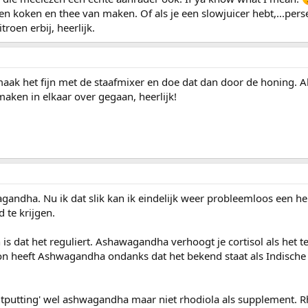
en koken en thee van maken. Of als je een slowjuicer hebt,...pers
roen erbij, heerlijk.
maak het fijn met de staafmixer en doe dat dan door de honing. A
maken in elkaar over gegaan, heerlijk!
gandha. Nu ik dat slik kan ik eindelijk weer probleemloos een hel
 te krijgen.
 dat het reguliert. Ashawagandha verhoogt je cortisol als het te
on heeft Ashwagandha ondanks dat het bekend staat als Indische
ruitputting' wel ashwagandha maar niet rhodiola als supplement. 