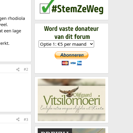
gen rhodiola
eel.
at een lage
erkt.
#2
#3