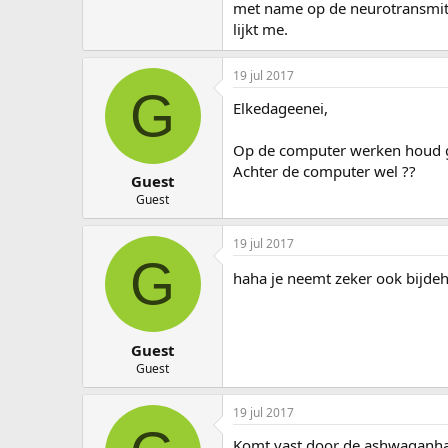
met name op de neurotransmitt
lijkt me.
19 jul 2017
G
Elkedageenei,
Op de computer werken houd 
Achter de computer wel ??
Guest
Guest
19 jul 2017
G
haha je neemt zeker ook bijde
Guest
Guest
19 jul 2017
Komt vast door de ashwaganha