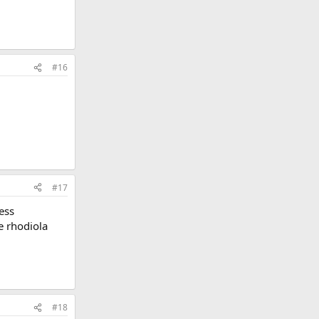
#16
#17
ess
e rhodiola
#18