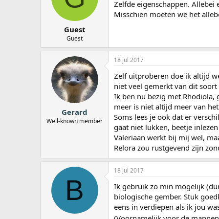
Zelfde eigenschappen. Allebei
Misschien moeten we het allebe
Guest
Guest
18 jul 2017
Zelf uitproberen doe ik altijd 
niet veel gemerkt van dit soort
Ik ben nu bezig met Rhodiola, g
meer is niet altijd meer van he
Gerard
Soms lees je ook dat er verschil
Well-known member
gaat niet lukken, beetje inleze
Valeriaan werkt bij mij wel, maa
Relora zou rustgevend zijn zon
18 jul 2017
B
Ik gebruik zo min mogelijk (du
biologische gember. Stuk goed
eens in verdiepen als ik jou wa
(Voornamelijk voor de mannen 