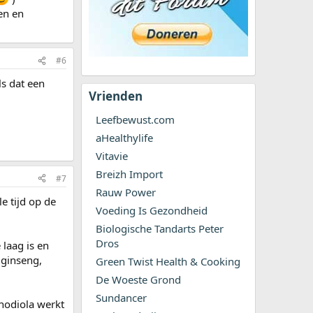
en en
#6
ls dat een
Vrienden
Leefbewust.com
aHealthylife
Vitavie
Breizh Import
#7
Rauw Power
e tijd op de
Voeding Is Gezondheid
Biologische Tandarts Peter
Dros
 laag is en
 ginseng,
Green Twist Health & Cooking
De Woeste Grond
Sundancer
Rhodiola werkt