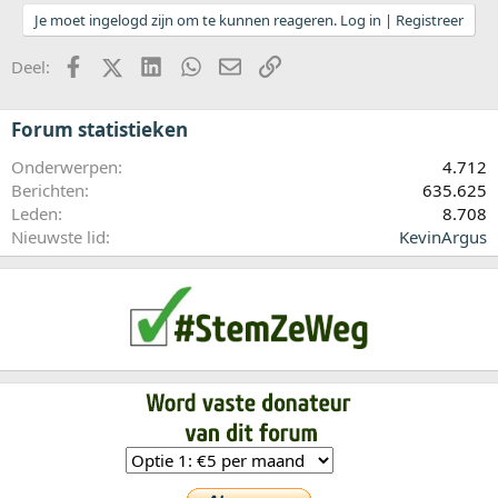
Je moet ingelogd zijn om te kunnen reageren. Log in | Registreer
Facebook
X (Twitter)
LinkedIn
WhatsApp
E-mail
koppeling
Deel:
Forum statistieken
Onderwerpen
4.712
Berichten
635.625
Leden
8.708
Nieuwste lid
KevinArgus