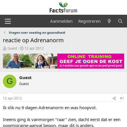
Aanmelden
Registreren
Vragen over voeding en gezondheid
reactie op Adrenanorm
O
S
Guest
12 apr 2012
n
t
d
a
e
r
r
t
w
d
Guest
e
a
G
r
t
Guest
p
u
s
m
12 apr 2012
#1
t
a
Ik slik nu 9 dagen Adrenanorm en was hoopvol.
r
t
Ineens ging ik vanmorgen "raar" zien, dacht eerst dat er een
e
r
oogmigraine-aanval begon, maar dit is anders.