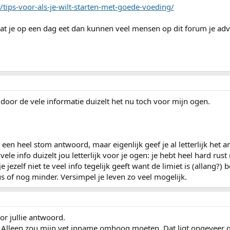
/tips-voor-als-je-wilt-starten-met-goede-voeding/
at je op een dag eet dan kunnen veel mensen op dit forum je adv
 door de vele informatie duizelt het nu toch voor mijn ogen.
t een heel stom antwoord, maar eigenlijk geef je al letterlijk het 
vele info duizelt jou letterlijk voor je ogen: je hebt heel hard rust
 jezelf niet te veel info tegelijk geeft want de limiet is (allang?) b
dus of nog minder. Versimpel je leven zo veel mogelijk.
or jullie antwoord.
l. Alleen zou mijn vet inname omhoog moeten. Dat ligt ongeveer g