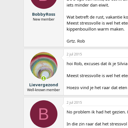
iets minder dan eiwit.
BobbyRoss
Wat betreft de rust, vakantie 
New member
Meest stressvolle is wel het e
kippenbouillon warm maken.
Grtz. Rob
2 jul 2015
hoi Rob, excuses dat ik je Silv
Meest stressvolle is wel het et
Lievergezond
Hoezo vind je het raar dat eten
Well-known member
2 jul 2015
B
No problem ik had het gezien.
In die zin raar dat het stressvol