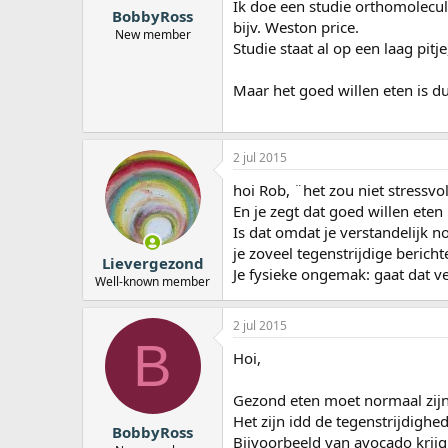
Ik doe een studie orthomolecul
BobbyRoss
bijv. Weston price.
New member
Studie staat al op een laag pitj
Maar het goed willen eten is d
2 jul 2015
hoi Rob, ¨het zou niet stressvo
En je zegt dat goed willen eten 
Is dat omdat je verstandelijk n
je zoveel tegenstrijdige berich
Lievergezond
Je fysieke ongemak: gaat dat v
Well-known member
2 jul 2015
B
Hoi,
Gezond eten moet normaal zijn i
Het zijn idd de tegenstrijdigh
BobbyRoss
Bijvoorbeeld van avocado krijg 