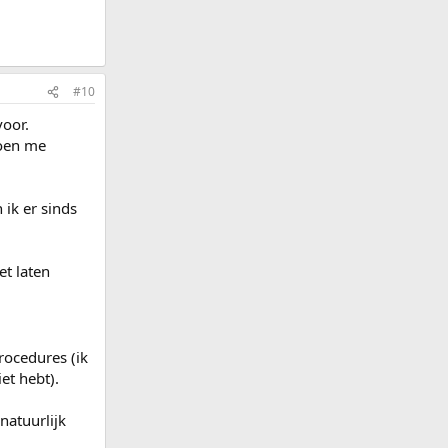
#10
voor.
loen me
 ik er sinds
t laten
rocedures (ik
et hebt).
natuurlijk