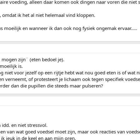
aire voeding, alleen daar komen ook dingen naar voren die niet 
e, omdat ik het al niet helemaal vind kloppen.
us moeilijk en wanneer ik dan ook nog fysiek ongemak ervaar.....
l mogen zijn¨ (eten bedoel je).
moeilijk is.
og niet voor jezelf op een rijtje hebt wat nou goed eten is of wat 
ten verneemt, of protesteert je lichaam ook tegen specifiek voedse
erder dan die pupillen die steeds maar pulseren?
dd. en niet stressvol.
eden van wat goed voedsel moet zijn, maar ook reacties van voedse
ik jeuk in de keel en aan mijn oren.