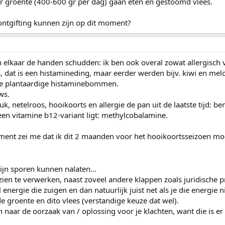
er groente (400-600 gr per dag) gaan eten en gestoomd vlees.
 ontgifting kunnen zijn op dit moment?
elkaar de handen schudden: ik ben ook overal zowat allergisch 
 dat is een histamineding, maar eerder werden bijv. kiwi en me
de plantaardige histaminebommen.
ws.
uk, netelroos, hooikoorts en allergie de pan uit de laatste tijd: ben
 een vitamine b12-variant ligt: methylcobalamine.
ment zei me dat ik dit 2 maanden voor het hooikoortsseizoen moe
zijn sporen kunnen nalaten...
zien te verwerken, naast zoveel andere klappen zoals juridische p
energie die zuigen en dan natuurlijk juist net als je die energie ni
de groente en dito vlees (verstandige keuze dat wel).
n naar de oorzaak van / oplossing voor je klachten, want die is er 