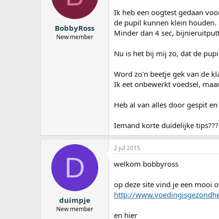
a
Ik heb een oogtest gedaan voor
r
de pupil kunnen klein houden.
t
BobbyRoss
e
Minder dan 4 sec, bijnieruitput
New member
r
Nu is het bij mij zo, dat de pup
Word zo'n beetje gek van de kla
Ik eet onbewerkt voedsel, maar
Heb al van alles door gespit en
Iemand korte duidelijke tips???
2 jul 2015
D
welkom bobbyross
op deze site vind je een mooi o
http://www.voedingisgezondhei
duimpje
New member
en hier