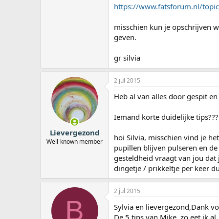
https://www.fatsforum.nl/topic
misschien kun je opschrijven w
geven.
gr silvia
2 jul 2015
Heb al van alles door gespit en
Iemand korte duidelijke tips???
Lievergezond
hoi Silvia, misschien vind je he
Well-known member
pupillen blijven pulseren en de 
gesteldheid vraagt van jou dat je
dingetje / prikkeltje per keer 
2 jul 2015
B
Sylvia en lievergezond,Dank vo
De 5 tips van Mike, zo eet ik a