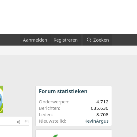
Aanmelden
Registreren
Zoeken
Forum statistieken
Onderwerpen
4.712
Berichten
635.630
Leden
8.708
Nieuwste lid
KevinArgus
#1