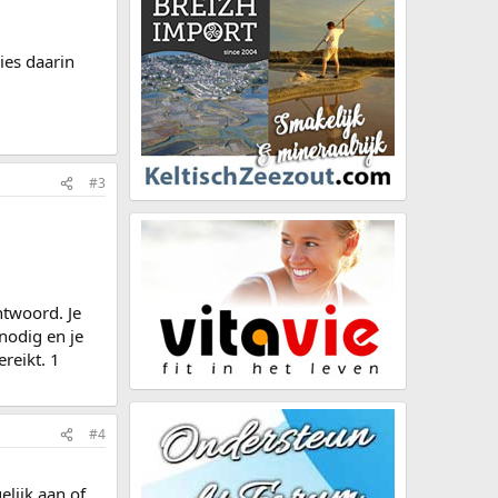
ies daarin
#3
antwoord. Je
 nodig en je
ereikt. 1
#4
elijk aan of