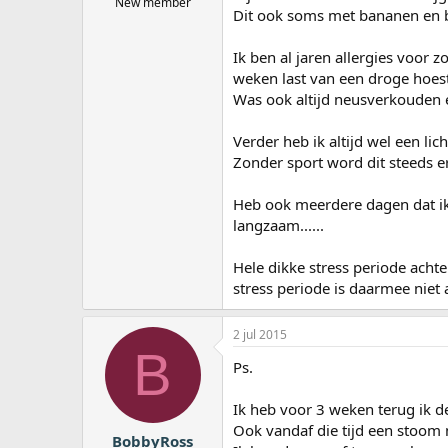
New member
Dit ook soms met bananen en 
Ik ben al jaren allergies voor z
weken last van een droge hoest
Was ook altijd neusverkouden e
Verder heb ik altijd wel een li
Zonder sport word dit steeds e
Heb ook meerdere dagen dat ik 
langzaam......
Hele dikke stress periode acht
stress periode is daarmee niet 
2 jul 2015
B
Ps.
Ik heb voor 3 weken terug ik 
Ook vandaf die tijd een stoom
BobbyRoss