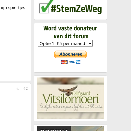
ijn spiertjes
#2