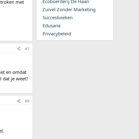
Ecoboerderij De Haan
stroken met
Zuivel Zonder Marketing
Succesboeken
Edusana
Privacybeleid
#7
niet en omdat
l dat je weet?
#8
l.