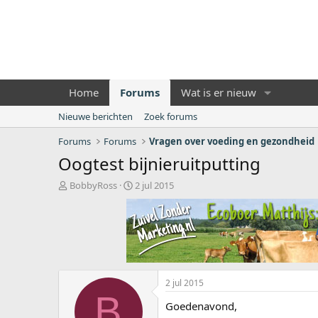
Home
Forums
Wat is er nieuw
Nieuwe berichten
Zoek forums
Forums
Forums
Vragen over voeding en gezondheid
Oogtest bijnieruitputting
O
S
BobbyRoss
2 jul 2015
n
t
d
a
e
r
r
t
w
d
e
a
r
t
2 jul 2015
p
u
B
s
m
Goedenavond,
t