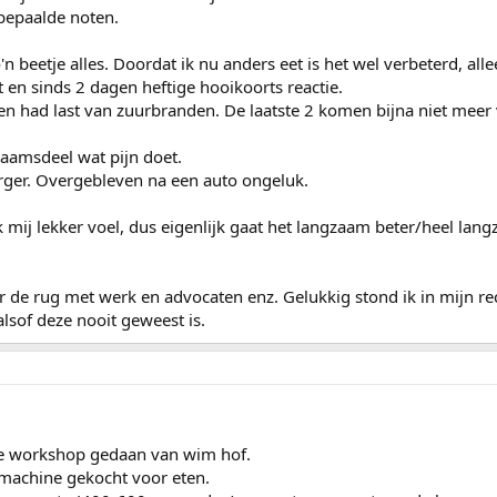
bepaalde noten.
o'n beetje alles. Doordat ik nu anders eet is het wel verbeterd, alle
 en sinds 2 dagen heftige hooikoorts reactie.
n had last van zuurbranden. De laatste 2 komen bijna niet meer 
chaamsdeel wat pijn doet.
rger. Overgebleven na een auto ongeluk.
mij lekker voel, dus eigenlijk gaat het langzaam beter/heel lan
er de rug met werk en advocaten enz. Gelukkig stond ik in mijn re
alsof deze nooit geweest is.
de workshop gedaan van wim hof.
 machine gekocht voor eten.