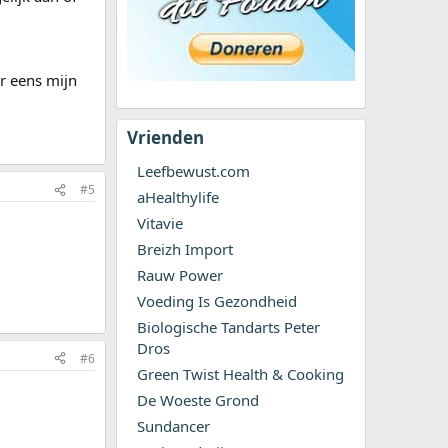
ar eens mijn
Vrienden
Leefbewust.com
#5
aHealthylife
Vitavie
Breizh Import
Rauw Power
Voeding Is Gezondheid
Biologische Tandarts Peter
Dros
#6
Green Twist Health & Cooking
De Woeste Grond
Sundancer