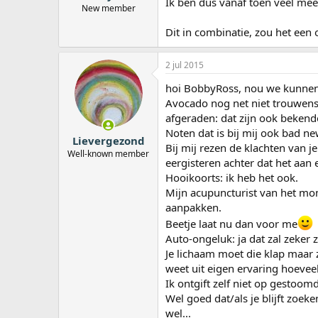
Ik ben dus vanaf toen veel me
New member
Dit in combinatie, zou het een
2 jul 2015
hoi BobbyRoss, nou we kunnen 
Avocado nog net niet trouwens,
afgeraden: dat zijn ook beken
Noten dat is bij mij ook bad ne
Lievergezond
Bij mij rezen de klachten van je
Well-known member
eergisteren achter dat het aan
Hooikoorts: ik heb het ook.
Mijn acupuncturist van het mo
aanpakken.
Beetje laat nu dan voor me
Auto-ongeluk: ja dat zal zeker 
Je lichaam moet die klap maar 
weet uit eigen ervaring hoeveel 
Ik ontgift zelf niet op gestoom
Wel goed dat/als je blijft zoeke
wel...