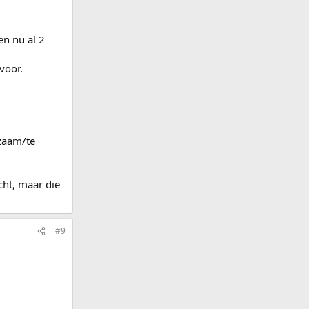
en nu al 2
voor.
gzaam/te
cht, maar die
#9