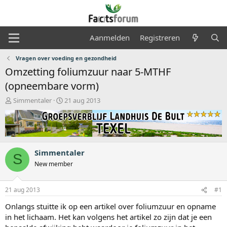
Aanmelden
Registreren
Vragen over voeding en gezondheid
Omzetting foliumzuur naar 5-MTHF
(opneembare vorm)
O
S
Simmentaler
21 aug 2013
n
t
d
a
e
r
r
t
w
d
Simmentaler
e
a
S
r
t
New member
p
u
s
m
21 aug 2013
#1
t
a
Onlangs stuitte ik op een artikel over foliumzuur en opname
r
in het lichaam. Het kan volgens het artikel zo zijn dat je een
t