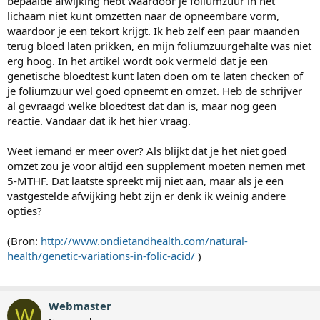
bepaalde afwijking hebt waardoor je foliumzuur in het
e
r
lichaam niet kunt omzetten naar de opneembare vorm,
waardoor je een tekort krijgt. Ik heb zelf een paar maanden
terug bloed laten prikken, en mijn foliumzuurgehalte was niet
erg hoog. In het artikel wordt ook vermeld dat je een
genetische bloedtest kunt laten doen om te laten checken of
je foliumzuur wel goed opneemt en omzet. Heb de schrijver
al gevraagd welke bloedtest dat dan is, maar nog geen
reactie. Vandaar dat ik het hier vraag.
Weet iemand er meer over? Als blijkt dat je het niet goed
omzet zou je voor altijd een supplement moeten nemen met
5-MTHF. Dat laatste spreekt mij niet aan, maar als je een
vastgestelde afwijking hebt zijn er denk ik weinig andere
opties?
(Bron:
http://www.ondietandhealth.com/natural-
health/genetic-variations-in-folic-acid/
)
Webmaster
W