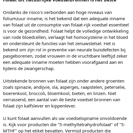
Ondanks de risico's verbonden aan hoge niveaus van
foliumzuur inname, is het bekend dat een adequate inname
van folaat uit de consumptie van folaat-rijk voedsel essentieel
is voor de gezondheid. Folaat helpt de volledige ontwikkeling
van rode bloedcellen, verlaagt het homocysteïne in het bloed
en ondersteunt de functies van het zenuwstelsel. Het is
bekend om zijn rol in preventie van neurale buisdefecten bij
pasgeborenen, zodat vrouwen in de vruchtbare leeftijd zeker
een adequate inname moeten hebben voorafgaand aan en
tijdens de zwangerschap.
Uitstekende bronnen van folaat zijn onder andere groenten
zoals spinazie, andijvie, sla, asperges, raapstelen, peterselie,
boerenkool, broccoli, bloemkool, bieten, en linzen. Niet
verrassend, een aantal van de beste voedsel bronnen van
folaat zijn kalfslever en kippenlever.
U kunt folaat aanvullen als uw voedselopname onvoldoende
is. Kijk voor producten die "5-methyltetrahydrofolaat" of "5-
MTHF" op het etiket bevatten. Vermijd producten die