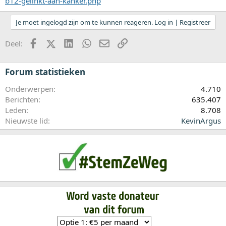
b12-gelinkt-aan-kanker.php
Je moet ingelogd zijn om te kunnen reageren. Log in | Registreer
Facebook
X (Twitter)
LinkedIn
WhatsApp
E-mail
koppeling
Deel:
Forum statistieken
Onderwerpen
4.710
Berichten
635.407
Leden
8.708
Nieuwste lid
KevinArgus