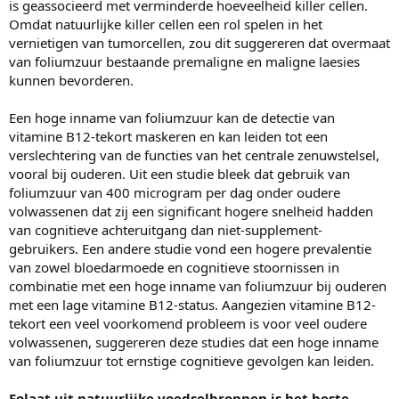
is geassocieerd met verminderde hoeveelheid killer cellen.
Omdat natuurlijke killer cellen een rol spelen in het
vernietigen van tumorcellen, zou dit suggereren dat overmaat
van foliumzuur bestaande premaligne en maligne laesies
kunnen bevorderen.
Een hoge inname van foliumzuur kan de detectie van
vitamine B12-tekort maskeren en kan leiden tot een
verslechtering van de functies van het centrale zenuwstelsel,
vooral bij ouderen. Uit een studie bleek dat gebruik van
foliumzuur van 400 microgram per dag onder oudere
volwassenen dat zij een significant hogere snelheid hadden
van cognitieve achteruitgang dan niet-supplement-
gebruikers. Een andere studie vond een hogere prevalentie
van zowel bloedarmoede en cognitieve stoornissen in
combinatie met een hoge inname van foliumzuur bij ouderen
met een lage vitamine B12-status. Aangezien vitamine B12-
tekort een veel voorkomend probleem is voor veel oudere
volwassenen, suggereren deze studies dat een hoge inname
van foliumzuur tot ernstige cognitieve gevolgen kan leiden.
Folaat uit natuurlijke voedselbronnen is het beste