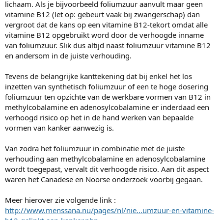
lichaam. Als je bijvoorbeeld foliumzuur aanvult maar geen
vitamine B12 (let op: gebeurt vaak bij zwangerschap) dan
vergroot dat de kans op een vitamine B12-tekort omdat alle
vitamine B12 opgebruikt word door de verhoogde inname
van foliumzuur. Slik dus altijd naast foliumzuur vitamine B12
en andersom in de juiste verhouding.
Tevens de belangrijke kanttekening dat bij enkel het los
inzetten van synthetisch foliumzuur of een te hoge dosering
foliumzuur ten opzichte van de werkbare vormen van B12 in
methylcobalamine en adenosylcobalamine er inderdaad een
verhoogd risico op het in de hand werken van bepaalde
vormen van kanker aanwezig is.
Van zodra het foliumzuur in combinatie met de juiste
verhouding aan methylcobalamine en adenosylcobalamine
wordt toegepast, vervalt dit verhoogde risico. Aan dit aspect
waren het Canadese en Noorse onderzoek voorbij gegaan.
Meer hierover zie volgende link :
http://www.menssana.nu/pages/nl/nie...umzuur-en-vitamine-