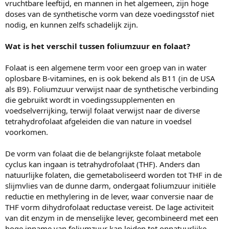
vruchtbare leeftijd, en mannen in het algemeen, zijn hoge
doses van de synthetische vorm van deze voedingsstof niet
nodig, en kunnen zelfs schadelijk zijn.
Wat is het verschil tussen foliumzuur en folaat?
Folaat is een algemene term voor een groep van in water
oplosbare B-vitamines, en is ook bekend als B11 (in de USA
als B9). Foliumzuur verwijst naar de synthetische verbinding
die gebruikt wordt in voedingssupplementen en
voedselverrijking, terwijl folaat verwijst naar de diverse
tetrahydrofolaat afgeleiden die van nature in voedsel
voorkomen.
De vorm van folaat die de belangrijkste folaat metabole
cyclus kan ingaan is tetrahydrofolaat (THF). Anders dan
natuurlijke folaten, die gemetaboliseerd worden tot THF in de
slijmvlies van de dunne darm, ondergaat foliumzuur initiële
reductie en methylering in de lever, waar conversie naar de
THF vorm dihydrofolaat reductase vereist. De lage activiteit
van dit enzym in de menselijke lever, gecombineerd met een
hoge inname van foliumzuur kan leiden tot onnatuurlijke