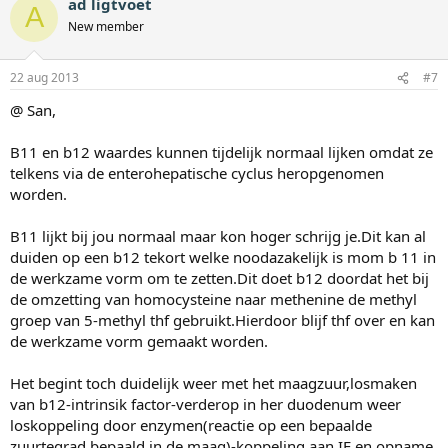
ad ligtvoet
A
New member
22 aug 2013
#7
@ San,
B11 en b12 waardes kunnen tijdelijk normaal lijken omdat ze
telkens via de enterohepatische cyclus heropgenomen
worden.
B11 lijkt bij jou normaal maar kon hoger schrijg je.Dit kan al
duiden op een b12 tekort welke noodazakelijk is mom b 11 in
de werkzame vorm om te zetten.Dit doet b12 doordat het bij
de omzetting van homocysteine naar methenine de methyl
groep van 5-methyl thf gebruikt.Hierdoor blijf thf over en kan
de werkzame vorm gemaakt worden.
Het begint toch duidelijk weer met het maagzuur,losmaken
van b12-intrinsik factor-verderop in her duodenum weer
loskoppeling door enzymen(reactie op een bepaalde
zuurtegrad bepaald in de maag)-koppeling aan IF en opname.