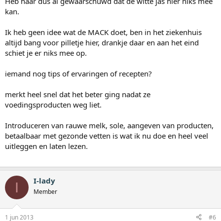
Heb haar dus al gewaarschuwd dat de witte jas hier niks mee
kan.
Ik heb geen idee wat de MACK doet, ben in het ziekenhuis
altijd bang voor pilletje hier, drankje daar en aan het eind
schiet je er niks mee op.
iemand nog tips of ervaringen of recepten?
merkt heel snel dat het beter ging nadat ze
voedingsproducten weg liet.
Introduceren van rauwe melk, sole, aangeven van producten,
betaalbaar met gezonde vetten is wat ik nu doe en heel veel
uitleggen en laten lezen.
I-lady
I
Member
1 jun 2013
#6