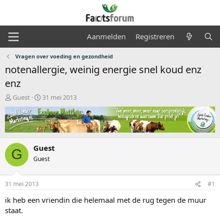
Aanmelden
Registreren
Vragen over voeding en gezondheid
notenallergie, weinig energie snel koud enz
enz
O
S
Guest
31 mei 2013
n
t
d
a
e
r
r
t
w
d
Guest
e
a
G
r
t
Guest
p
u
s
m
31 mei 2013
#1
t
a
ik heb een vriendin die helemaal met de rug tegen de muur
r
staat.
t