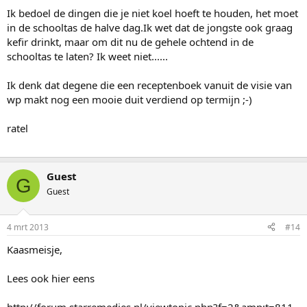
Ik bedoel de dingen die je niet koel hoeft te houden, het moet
in de schooltas de halve dag.Ik wet dat de jongste ook graag
kefir drinkt, maar om dit nu de gehele ochtend in de
schooltas te laten? Ik weet niet......
Ik denk dat degene die een receptenboek vanuit de visie van
wp makt nog een mooie duit verdiend op termijn ;-)
ratel
Guest
G
Guest
4 mrt 2013
#14
Kaasmeisje,
Lees ook hier eens
http://forum.starremedies.nl/viewtopic.php?f=2&amp;t=811