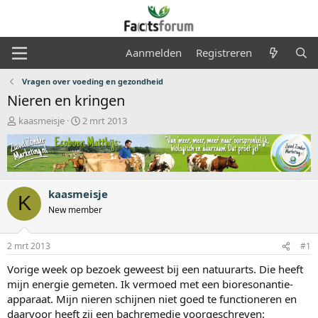
Aanmelden
Registreren
Vragen over voeding en gezondheid
Nieren en kringen
O
S
kaasmeisje
2 mrt 2013
n
t
d
a
e
r
r
t
w
d
kaasmeisje
e
a
K
r
t
New member
p
u
s
m
2 mrt 2013
#1
t
a
Vorige week op bezoek geweest bij een natuurarts. Die heeft
r
mijn energie gemeten. Ik vermoed met een bioresonantie-
t
apparaat. Mijn nieren schijnen niet goed te functioneren en
e
r
daarvoor heeft zij een bachremedie voorgeschreven: