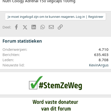
Nutri Cology Adrenal 150 vegicaps 100mg
Je moet ingelogd zijn om te kunnen reageren. Log in | Registreer
Facebook
X (Twitter)
LinkedIn
WhatsApp
E-mail
koppeling
Deel:
Forum statistieken
Onderwerpen
4.710
Berichten
635.403
Leden
8.708
Nieuwste lid
KevinArgus