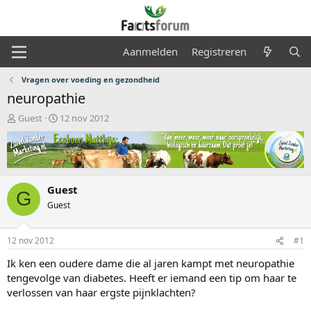
Aanmelden
Registreren
Vragen over voeding en gezondheid
neuropathie
O
S
Guest
12 nov 2012
n
t
d
a
e
r
r
t
w
d
Guest
e
a
G
r
t
Guest
p
u
s
m
12 nov 2012
#1
t
a
Ik ken een oudere dame die al jaren kampt met neuropathie
r
tengevolge van diabetes. Heeft er iemand een tip om haar te
t
verlossen van haar ergste pijnklachten?
e
r