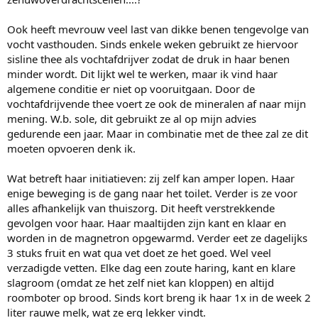
Ook heeft mevrouw veel last van dikke benen tengevolge van
vocht vasthouden. Sinds enkele weken gebruikt ze hiervoor
sisline thee als vochtafdrijver zodat de druk in haar benen
minder wordt. Dit lijkt wel te werken, maar ik vind haar
algemene conditie er niet op vooruitgaan. Door de
vochtafdrijvende thee voert ze ook de mineralen af naar mijn
mening. W.b. sole, dit gebruikt ze al op mijn advies
gedurende een jaar. Maar in combinatie met de thee zal ze dit
moeten opvoeren denk ik.
Wat betreft haar initiatieven: zij zelf kan amper lopen. Haar
enige beweging is de gang naar het toilet. Verder is ze voor
alles afhankelijk van thuiszorg. Dit heeft verstrekkende
gevolgen voor haar. Haar maaltijden zijn kant en klaar en
worden in de magnetron opgewarmd. Verder eet ze dagelijks
3 stuks fruit en wat qua vet doet ze het goed. Wel veel
verzadigde vetten. Elke dag een zoute haring, kant en klare
slagroom (omdat ze het zelf niet kan kloppen) en altijd
roomboter op brood. Sinds kort breng ik haar 1x in de week 2
liter rauwe melk, wat ze erg lekker vindt.