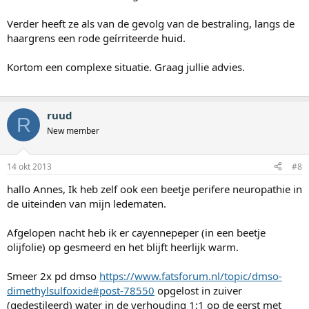
Verder heeft ze als van de gevolg van de bestraling, langs de
haargrens een rode geírriteerde huid.
Kortom een complexe situatie. Graag jullie advies.
ruud
R
New member
14 okt 2013
#8
hallo Annes, Ik heb zelf ook een beetje perifere neuropathie in
de uiteinden van mijn ledematen.
Afgelopen nacht heb ik er cayennepeper (in een beetje
olijfolie) op gesmeerd en het blijft heerlijk warm.
Smeer 2x pd dmso
https://www.fatsforum.nl/topic/dmso-
dimethylsulfoxide#post-78550
opgelost in zuiver
(gedestileerd) water in de verhouding 1:1 op de eerst met