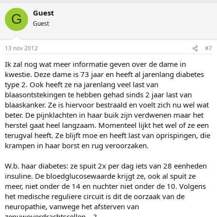
Guest
G
Guest
13 nov 2012
#7
Ik zal nog wat meer informatie geven over de dame in
kwestie. Deze dame is 73 jaar en heeft al jarenlang diabetes
type 2. Ook heeft ze na jarenlang veel last van
blaasontstekingen te hebben gehad sinds 2 jaar last van
blaaskanker. Ze is hiervoor bestraald en voelt zich nu wel wat
beter. De pijnklachten in haar buik zijn verdwenen maar het
herstel gaat heel langzaam. Momenteel lijkt het wel of ze een
terugval heeft. Ze blijft moe en heeft last van oprispingen, die
krampen in haar borst en rug veroorzaken.
W.b. haar diabetes: ze spuit 2x per dag iets van 28 eenheden
insuline. De bloedglucosewaarde krijgt ze, ook al spuit ze
meer, niet onder de 14 en nuchter niet onder de 10. Volgens
het medische reguliere circuit is dit de oorzaak van de
neuropathie, vanwege het afsterven van
zenuwoverdrachtscellen....?