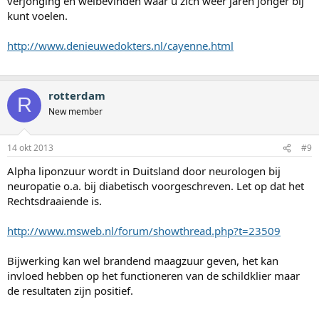
verjonging en welbevinden waar u zich weer jaren jonger bij
kunt voelen.
http://www.denieuwedokters.nl/cayenne.html
rotterdam
R
New member
14 okt 2013
#9
Alpha liponzuur wordt in Duitsland door neurologen bij
neuropatie o.a. bij diabetisch voorgeschreven. Let op dat het
Rechtsdraaiende is.
http://www.msweb.nl/forum/showthread.php?t=23509
Bijwerking kan wel brandend maagzuur geven, het kan
invloed hebben op het functioneren van de schildklier maar
de resultaten zijn positief.