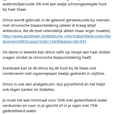
waterstofperoxide 3% met een watje schoongeveegde huid
bij haar blaas.
Dmso wordt gebruikt in de gewone geneeskunde bij mensen
met chronische blaasontsteking (alleen ik kreeg altijd
antibiotica, die de boel uiteindelijk alleen maar erger maakte).
http://www.apotheek.nl/Medische_informatie/Medicijnen/Me
dicijnen/DMSO.aspx?mId=10698&amp;rId=991
De dame in kwestie kan dmso zelfs op recept aan haar dokter
vragen omdat ze chronische blaasontsteking heeft.
Eventueel kan ze de dmso bij de huid bij de blaas ook
combineren met cayennepeper beetje gedrenkt in olijfolie.
Dmso is ook een analgeticum: dus pijnstillend en het helpt
ook tegen kanker en diabetes.
Je moet het wel minimaal voor 50% met gedestilleerd water
verdunnen en voor in je gezicht of in je ogen met 75%
gedestilleerd water.