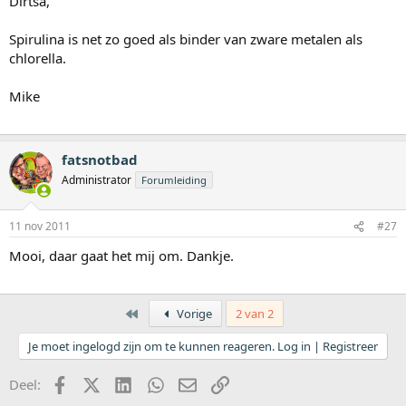
Dirtsa,
Spirulina is net zo goed als binder van zware metalen als
chlorella.
Mike
fatsnotbad
Administrator
Forumleiding
11 nov 2011
#27
Mooi, daar gaat het mij om. Dankje.
Eerste
Vorige
2 van 2
Je moet ingelogd zijn om te kunnen reageren. Log in | Registreer
Facebook
X (Twitter)
LinkedIn
WhatsApp
E-mail
koppeling
Deel: