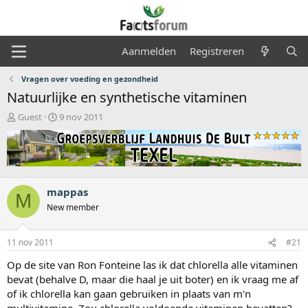
Aanmelden
Registreren
Vragen over voeding en gezondheid
Natuurlijke en synthetische vitaminen
O
S
Guest
9 nov 2011
n
t
d
a
e
r
r
t
w
d
e
a
mappas
M
r
t
New member
p
u
s
m
t
11 nov 2011
#21
a
Op de site van Ron Fonteine las ik dat chlorella alle vitaminen
r
t
bevat (behalve D, maar die haal je uit boter) en ik vraag me af
e
of ik chlorella kan gaan gebruiken in plaats van m'n
r