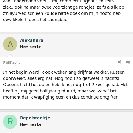
aan...naderhand voel ik mij compleet uitgeput en zelfs
ziek...ook na maar twee voorzichtige rondjes, zelfs als ik op
z'n ayurvedisch een koude natte doek om mijn hoofd heb
gewikkeld tijdens het saunabad.
Alexandra
A
New member
9 apr 2013
#8
In het begin werd ik ook wekenlang drijfnat wakker. Kussen
doorweekt, alles erg nat. Nog nooit zo gezweet 's nachts!
Opeens hield het op en heb ik het nog 1 of 2 keer gehad. Het
heeft bij mij geen half jaar geduurd, maar wel vanaf het
moment dat ik wapf ging eten en dus continue ontgiften.
Repelsteeltje
R
New member