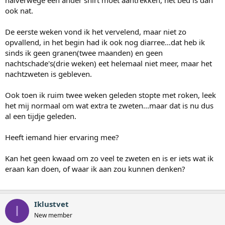
halverwege een ander shirt moet aantrekken, het bed is dan
ook nat.
De eerste weken vond ik het vervelend, maar niet zo
opvallend, in het begin had ik ook nog diarree...dat heb ik
sinds ik geen granen(twee maanden) en geen
nachtschade's(drie weken) eet helemaal niet meer, maar het
nachtzweten is gebleven.
Ook toen ik ruim twee weken geleden stopte met roken, leek
het mij normaal om wat extra te zweten...maar dat is nu dus
al een tijdje geleden.
Heeft iemand hier ervaring mee?
Kan het geen kwaad om zo veel te zweten en is er iets wat ik
eraan kan doen, of waar ik aan zou kunnen denken?
Iklustvet
I
New member