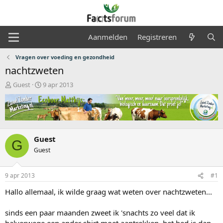
Aanmelden
Registreren
Vragen over voeding en gezondheid
nachtzweten
O
S
Guest
9 apr 2013
n
t
d
a
e
r
r
t
w
d
e
a
Guest
G
r
t
Guest
p
u
s
m
t
9 apr 2013
#1
a
Hallo allemaal, ik wilde graag wat weten over nachtzweten...
r
t
e
sinds een paar maanden zweet ik 'snachts zo veel dat ik
r