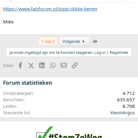
https://www.fatsforum.nl/topic/dikke-benen
Mike
Laatste
1 van 2
Volgende
Je moet ingelogd zijn om te kunnen reageren. Log in | Registreer
Facebook
X (Twitter)
LinkedIn
WhatsApp
E-mail
koppeling
Deel:
Forum statistieken
Onderwerpen
4.712
Berichten
635.657
Leden
8.708
Nieuwste lid
KevinArgus