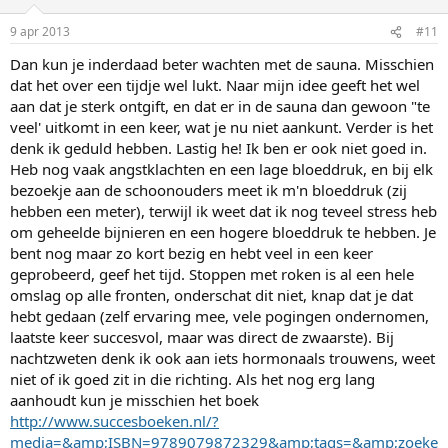
9 apr 2013
#11
Dan kun je inderdaad beter wachten met de sauna. Misschien
dat het over een tijdje wel lukt. Naar mijn idee geeft het wel
aan dat je sterk ontgift, en dat er in de sauna dan gewoon "te
veel' uitkomt in een keer, wat je nu niet aankunt. Verder is het
denk ik geduld hebben. Lastig he! Ik ben er ook niet goed in.
Heb nog vaak angstklachten en een lage bloeddruk, en bij elk
bezoekje aan de schoonouders meet ik m'n bloeddruk (zij
hebben een meter), terwijl ik weet dat ik nog teveel stress heb
om geheelde bijnieren en een hogere bloeddruk te hebben. Je
bent nog maar zo kort bezig en hebt veel in een keer
geprobeerd, geef het tijd. Stoppen met roken is al een hele
omslag op alle fronten, onderschat dit niet, knap dat je dat
hebt gedaan (zelf ervaring mee, vele pogingen ondernomen,
laatste keer succesvol, maar was direct de zwaarste). Bij
nachtzweten denk ik ook aan iets hormonaals trouwens, weet
niet of ik goed zit in die richting. Als het nog erg lang
aanhoudt kun je misschien het boek
http://www.succesboeken.nl/?
media=&amp;ISBN=9789079872329&amp;tags=&amp;zoeke