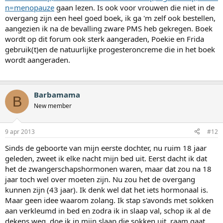
n=menopauze
gaan lezen. Is ook voor vrouwen die niet in de
overgang zijn een heel goed boek, ik ga 'm zelf ook bestellen,
aangezien ik na de bevalling zware PMS heb gekregen. Boek
wordt op dit forum ook sterk aangeraden, Poekie en Frida
gebruik(t)en de natuurlijke progesteroncreme die in het boek
wordt aangeraden.
Barbamama
B
New member
9 apr 2013
#12
Sinds de geboorte van mijn eerste dochter, nu ruim 18 jaar
geleden, zweet ik elke nacht mijn bed uit. Eerst dacht ik dat
het de zwangerschapshormonen waren, maar dat zou na 18
jaar toch wel over moeten zijn. Nu zou het de overgang
kunnen zijn (43 jaar). Ik denk wel dat het iets hormonaal is.
Maar geen idee waarom zolang. Ik stap s'avonds met sokken
aan verkleumd in bed en zodra ik in slaap val, schop ik al de
dekens weg, doe ik in mijn slaap die sokken uit, raam gaat