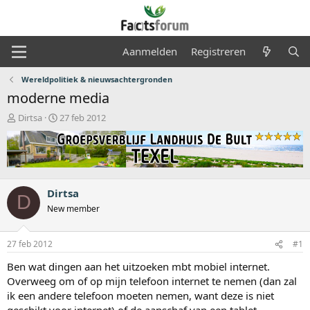
Aanmelden
Registreren
Wereldpolitiek & nieuwsachtergronden
moderne media
O
S
Dirtsa
27 feb 2012
n
t
d
a
e
r
r
t
w
d
e
a
Dirtsa
D
r
t
New member
p
u
s
m
t
27 feb 2012
#1
a
Ben wat dingen aan het uitzoeken mbt mobiel internet.
r
t
Overweeg om of op mijn telefoon internet te nemen (dan zal
e
ik een andere telefoon moeten nemen, want deze is niet
r