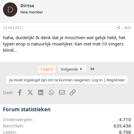
Dirtsa
D
New member
12 mrt 2012
#20
haha, duidelijk! Ik denk dat je misschien wel gelijk hebt, het
typen erop is natuurlijk moeilijker. Kan niet met 10 vingers
blind...
Laatste
1 van 2
Volgende
Je moet ingelogd zijn om te kunnen reageren. Log in | Registreer
Facebook
X (Twitter)
LinkedIn
WhatsApp
E-mail
koppeling
Deel:
Forum statistieken
Onderwerpen
4.710
Berichten
635.438
Leden
8.708