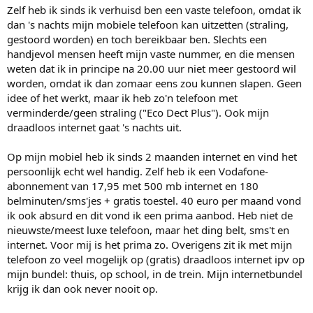
Zelf heb ik sinds ik verhuisd ben een vaste telefoon, omdat ik
dan 's nachts mijn mobiele telefoon kan uitzetten (straling,
gestoord worden) en toch bereikbaar ben. Slechts een
handjevol mensen heeft mijn vaste nummer, en die mensen
weten dat ik in principe na 20.00 uur niet meer gestoord wil
worden, omdat ik dan zomaar eens zou kunnen slapen. Geen
idee of het werkt, maar ik heb zo'n telefoon met
verminderde/geen straling ("Eco Dect Plus"). Ook mijn
draadloos internet gaat 's nachts uit.
Op mijn mobiel heb ik sinds 2 maanden internet en vind het
persoonlijk echt wel handig. Zelf heb ik een Vodafone-
abonnement van 17,95 met 500 mb internet en 180
belminuten/sms'jes + gratis toestel. 40 euro per maand vond
ik ook absurd en dit vond ik een prima aanbod. Heb niet de
nieuwste/meest luxe telefoon, maar het ding belt, sms't en
internet. Voor mij is het prima zo. Overigens zit ik met mijn
telefoon zo veel mogelijk op (gratis) draadloos internet ipv op
mijn bundel: thuis, op school, in de trein. Mijn internetbundel
krijg ik dan ook never nooit op.