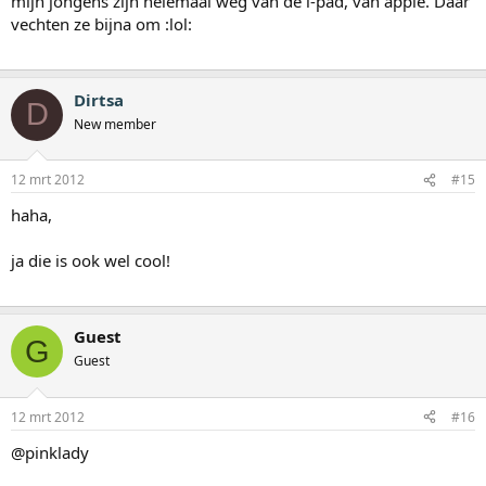
mijn jongens zijn helemaal weg van de i-pad, van apple. Daar
vechten ze bijna om :lol:
Dirtsa
D
New member
12 mrt 2012
#15
haha,
ja die is ook wel cool!
Guest
G
Guest
12 mrt 2012
#16
@pinklady