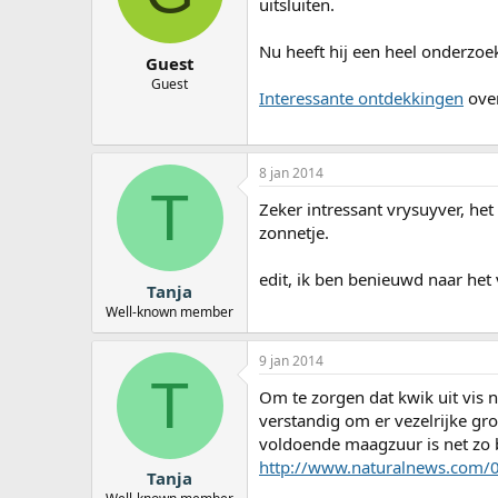
uitsluiten.
a
r
Nu heeft hij een heel onderzoe
t
Guest
e
Guest
r
Interessante ontdekkingen
over
8 jan 2014
T
Zeker intressant vrysuyver, het
zonnetje.
edit, ik ben benieuwd naar het
Tanja
Well-known member
9 jan 2014
T
Om te zorgen dat kwik uit vis 
verstandig om er vezelrijke gro
voldoende maagzuur is net zo b
http://www.naturalnews.com/0
Tanja