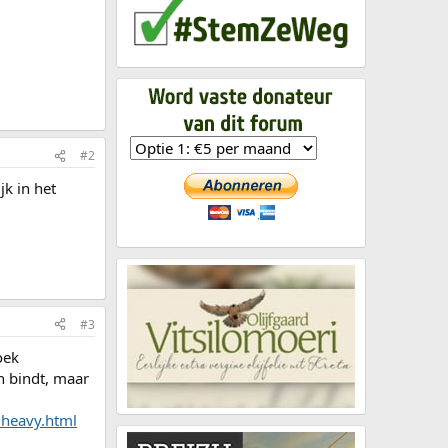
#2
jk in het
#3
oek
ch bindt, maar
_heavy.html