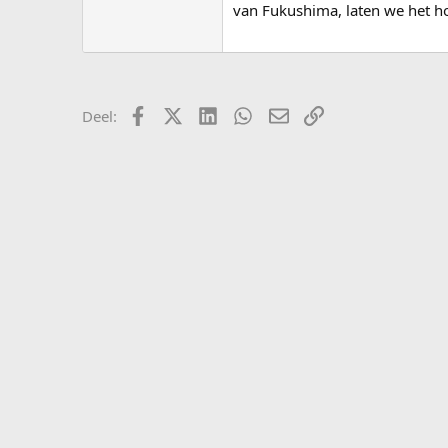
van Fukushima, laten we het h
Facebook
X (Twitter)
LinkedIn
WhatsApp
E-mail
koppeling
Deel: