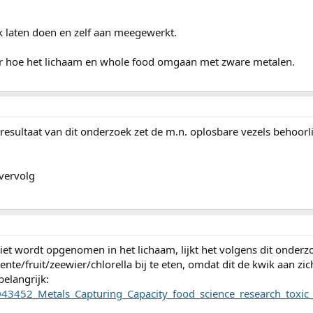
k laten doen en zelf aan meegewerkt.
 hoe het lichaam en whole food omgaan met zware metalen.
 resultaat van dit onderzoek zet de m.n. oplosbare vezels behoorli
 vervolg
niet wordt opgenomen in het lichaam, lijkt het volgens dit onderz
ente/fruit/zeewier/chlorella bij te eten, omdat dit de kwik aan zi
elangrijk:
43452_Metals_Capturing_Capacity_food_science_research_toxic