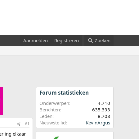
Aanmelden
Registreren
Zoeken
Forum statistieken
Onderwerpen
4.710
Berichten
635.393
Leden
8.708
Nieuwste lid
KevinArgus
#1
rling elkaar