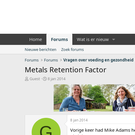
Home
Forums
Wat is er nieuw
Nieuwe berichten
Zoek forums
Forums
Forums
Vragen over voeding en gezondheid
Metals Retention Factor
O
S
Guest
8 jan 2014
n
t
d
a
e
r
r
t
w
d
e
a
r
t
8 jan 2014
p
u
G
s
m
Vorige keer had Mike Adams he
t