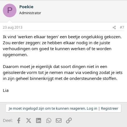
Poekie
P
Administrator
23 aug 2013
#7
Ik vind 'werken elkaar tegen' een beetje ongelukkig gekozen.
Zou eerder zeggen: ze hebben elkaar nodig in de juiste
verhoudingen om goed te kunnen werken of te worden
opgenomen.
Daarom moet je eigenlijk dat soort dingen niet in een
geïsoleerde vorm tot je nemen maar via voeding zodat je iets
in zijn geheel binnenkrijgt met de ondersteunende stoffen.
Lia
Je moet ingelogd zijn om te kunnen reageren. Log in | Registreer
Facebook
X (Twitter)
LinkedIn
WhatsApp
E-mail
koppeling
Deel: