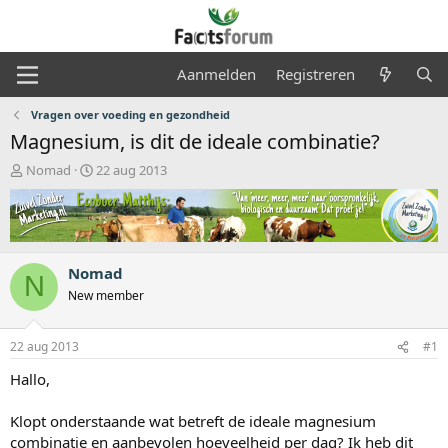
Aanmelden
Registreren
Vragen over voeding en gezondheid
Magnesium, is dit de ideale combinatie?
O
S
Nomad
22 aug 2013
n
t
d
a
e
r
r
t
w
d
Nomad
e
a
N
r
t
New member
p
u
s
m
22 aug 2013
#1
t
a
Hallo,
r
t
Klopt onderstaande wat betreft de ideale magnesium
e
r
combinatie en aanbevolen hoeveelheid per dag? Ik heb dit