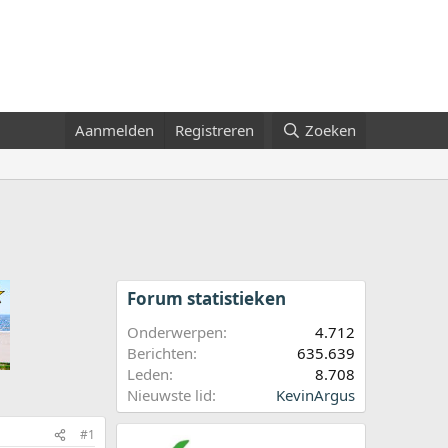
Aanmelden
Registreren
Zoeken
Forum statistieken
Onderwerpen
4.712
Berichten
635.639
Leden
8.708
Nieuwste lid
KevinArgus
#1