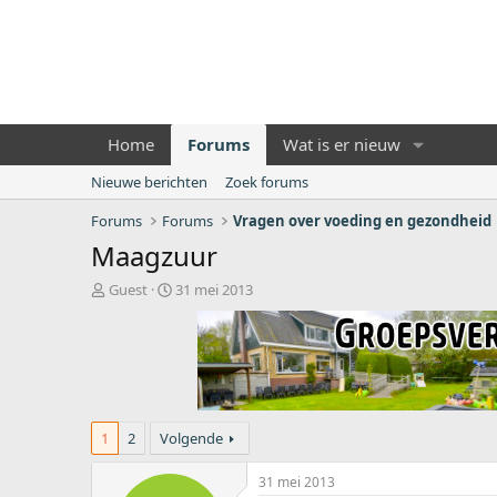
Home
Forums
Wat is er nieuw
Nieuwe berichten
Zoek forums
Forums
Forums
Vragen over voeding en gezondheid
Maagzuur
O
S
Guest
31 mei 2013
n
t
d
a
e
r
r
t
w
d
e
a
r
t
1
2
Volgende
p
u
s
m
31 mei 2013
t