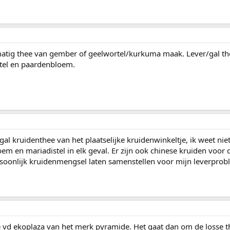
matig thee van gember of geelwortel/kurkuma maak. Lever/gal th
tel en paardenbloem.
gal kruidenthee van het plaatselijke kruidenwinkeltje, ik weet nie
em en mariadistel in elk geval. Er zijn ook chinese kruiden voor d
rsoonlijk kruidenmengsel laten samenstellen voor mijn leverprob
ee vd ekoplaza van het merk pyramide. Het gaat dan om de losse t