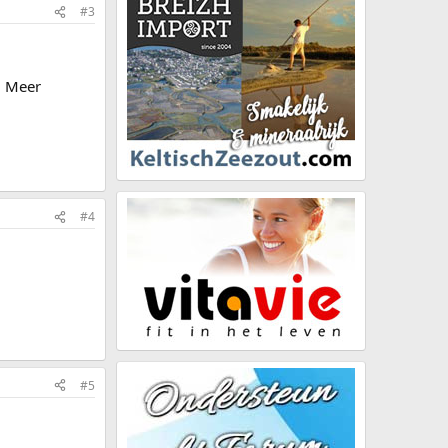
#3
. Meer
#4
#5