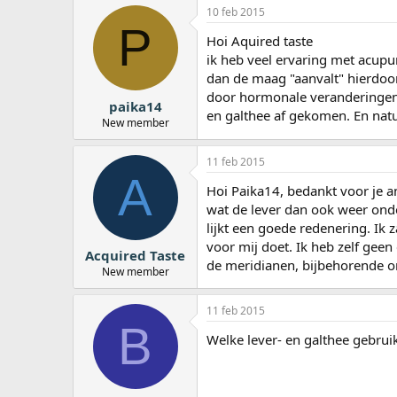
10 feb 2015
P
Hoi Aquired taste
ik heb veel ervaring met acupun
dan de maag "aanvalt" hierdoor 
door hormonale veranderingen d
paika14
en galthee af gekomen. En natu
New member
11 feb 2015
A
Hoi Paika14, bedankt voor je 
wat de lever dan ook weer ond
lijkt een goede redenering. Ik 
voor mij doet. Ik heb zelf gee
Acquired Taste
de meridianen, bijbehorende or
New member
11 feb 2015
B
Welke lever- en galthee gebruik