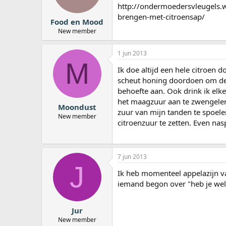
http://ondermoedersvleugels.w
brengen-met-citroensap/
Food en Mood
New member
1 jun 2013
M
Ik doe altijd een hele citroen d
scheut honing doordoen om de z
behoefte aan. Ook drink ik elk
het maagzuur aan te zwengelen
Moondust
zuur van mijn tanden te spoelen
New member
citroenzuur te zetten. Even nas
7 jun 2013
J
Ik heb momenteel appelazijn va
iemand begon over "heb je wel 
Jur
New member