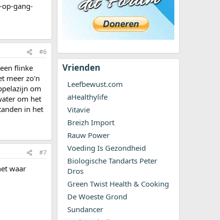
r-op-gang-
#6
Vrienden
 een flinke
et meer zo'n
Leefbewust.com
appelazijn om
aHealthylife
water om het
 tanden in het
Vitavie
Breizh Import
Rauw Power
Voeding Is Gezondheid
#7
Biologische Tandarts Peter
net waar
Dros
Green Twist Health & Cooking
De Woeste Grond
Sundancer