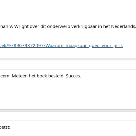
athan V. Wright over dit onderwerp verkrijgbaar in het Nederlands
/boek/9789079872497/Waarom_maagzuur_goed_voor_je_is
leem. Meteen het boek besteld. Succes.
etst: