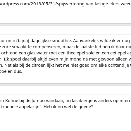
ordpress.com/2013/05/31/spijsvertering-van-lastige-eters-wee
oor mijn (bijna) dagelijkse smoothie. Aanvankelijk wilde ik er nog
ure smaakt te compenseren, maar de laatste tijd heb ik daar ni
e ochtend een glas water met een theelepel sole en een eetlepel 
. IIk spoel daarbij altijd even mijn mond na met gewoon alleen 
. Net als bij de citroen lijkt het me niet goed om elke ochtend je
poelen dus.
n Kuhne bij de Jumbo vandaan, nu las ik ergens anders op inter
troebele appelazijn". Heb ik nu wel de goede?