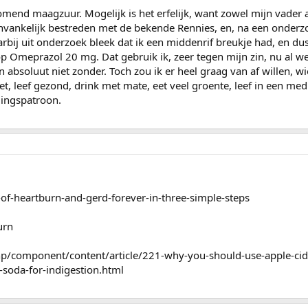
komend maagzuur. Mogelijk is het erfelijk, want zowel mijn vader
nvankelijk bestreden met de bekende Rennies, en, na een onderzo
aarbij uit onderzoek bleek dat ik een middenrif breukje had, en du
op Omeprazol 20 mg. Dat gebruik ik, zeer tegen mijn zin, nu al w
an absoluut niet zonder. Toch zou ik er heel graag van af willen, 
et, leef gezond, drink met mate, eet veel groente, leef in een med
dingspatroon.
d-of-heartburn-and-gerd-forever-in-three-simple-steps
urn
hp/component/content/article/221-why-you-should-use-apple-cid
-soda-for-indigestion.html