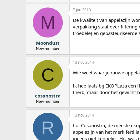
7 jun 2013
M
De kwaliteit van appelazijn wor
verpakking staat over filtering 
troebele) en gepasteuriseerde a
Moondust
New member
13 nov 2014
C
Wie weet waar je rauwe appela
Ik heb laats bij EKOPLaza een f
Iherb, maar door het gewicht be
cosanostra
New member
13 nov 2014
R
hoi Cosanostra, de meeste eko
appelazijn van het merk fertili
ineens niet kennelijk. Het was