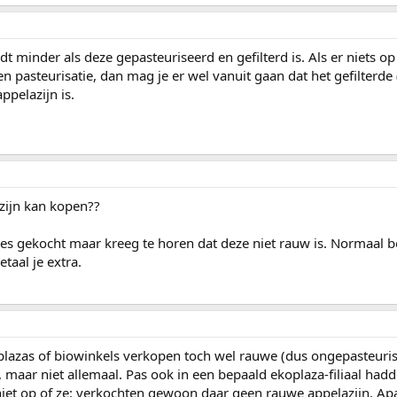
dt minder als deze gepasteuriseerd en gefilterd is. Als er niets op
en pasteurisatie, dan mag je er wel vanuit gaan dat het gefilterde 
ppelazijn is.
zijn kan kopen??
les gekocht maar kreeg te horen dat deze niet rauw is. Normaal be
taal je extra.
plazas of biowinkels verkopen toch wel rauwe (dus ongepasteuri
a, maar niet allemaal. Pas ook in een bepaald ekoplaza-filiaal hadd
 niet op of ze: verkochten gewoon daar geen rauwe appelazijn. Ap