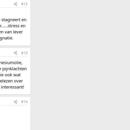
#12
e stagneert en
.....stress en
en van lever
gnatie.
#13
nesiumolie,
 pijnklachten
tie ook wat
gelezen over
interessant!
#14