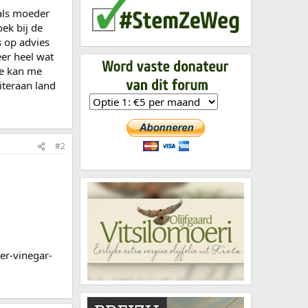
 als moeder
ek bij de
s op advies
eer heel wat
wie kan me
iteraan land
#2
er-vinegar-