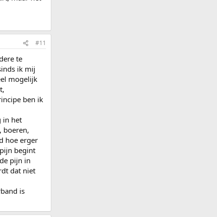
#11
dere te
inds ik mij
el mogelijk
t,
rincipe ben ik
 in het
, boeren,
d hoe erger
pijn begint
e pijn in
dt dat niet
rband is