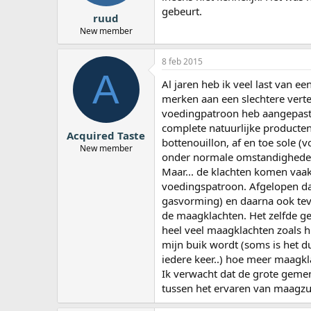
gebeurt.
ruud
New member
8 feb 2015
A
Al jaren heb ik veel last van e
merken aan een slechtere verte
voedingpatroon heb aangepast n
complete natuurlijke producten
Acquired Taste
bottenouillon, af en toe sole (vo
New member
onder normale omstandigheden
Maar... de klachten komen vaak
voedingspatroon. Afgelopen da
gasvorming) en daarna ook tev
de maagklachten. Het zelfde ge
heel veel maagklachten zoals h
mijn buik wordt (soms is het d
iedere keer..) hoe meer maagkl
Ik verwacht dat de grote gemene
tussen het ervaren van maagzuu