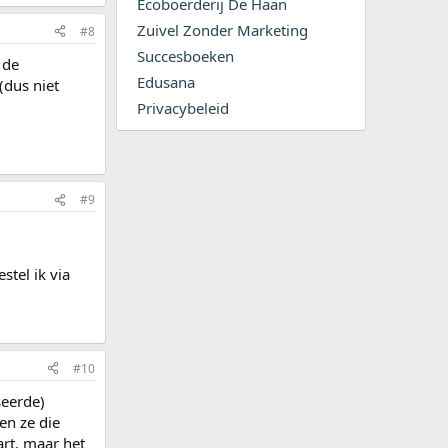
Ecoboerderij De Haan
Zuivel Zonder Marketing
#8
Succesboeken
 de
Edusana
(dus niet
Privacybeleid
#9
stel ik via
#10
seerde)
en ze die
art, maar het