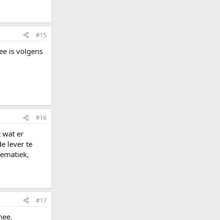
#15
ee is volgens
#16
t wat er
e lever te
lematiek,
#17
hee.