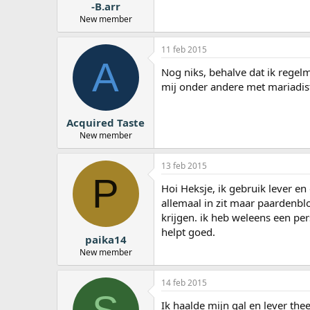
-B.arr
New member
11 feb 2015
A
Nog niks, behalve dat ik regel
mij onder andere met mariadis
Acquired Taste
New member
13 feb 2015
P
Hoi Heksje, ik gebruik lever en 
allemaal in zit maar paardenblo
krijgen. ik heb weleens een pe
helpt goed.
paika14
New member
14 feb 2015
Ik haalde mijn gal en lever th