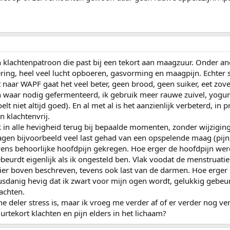
en klachtenpatroon die past bij een tekort aan maagzuur. Onder an
ring, heel veel lucht opboeren, gasvorming en maagpijn. Echter s
aar WAPF gaat het veel beter, geen brood, geen suiker, eet zove
 waar nodig gefermenteerd, ik gebruik meer rauwe zuivel, yogur
elt niet altijd goed). En al met al is het aanzienlijk verbeterd, in p
 klachtenvrij.
 in alle hevigheid terug bij bepaalde momenten, zonder wijziging
gen bijvoorbeeld veel last gehad van een opspelende maag (pijn
ens behoorlijke hoofdpijn gekregen. Hoe erger de hoofdpijn wer
beurdt eigenlijk als ik ongesteld ben. Vlak voodat de menstruatie
ier boven beschreven, tevens ook last van de darmen. Hoe erger d
usdanig hevig dat ik zwart voor mijn ogen wordt, gelukkig gebeur
achten.
 deler stress is, maar ik vroeg me verder af of er verder nog ve
rtekort klachten en pijn elders in het lichaam?