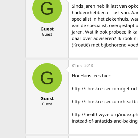
G
a
Sinds jaren heb ik last van op
r
hadden/hebben er last van. Aa
t
specialist in het ziekenhuis, w
e
van de specialist, overgestapt 
r
Guest
jaren. Wat ik ook probeer, ik k
Guest
daar over adviseren? Ik rook ni
(Kroatië) met bijbehorend voe
31 mei 2013
G
Hoi Hans lees hier:
http://chriskresser.com/get-ri
Guest
http://chriskresser.com/heartb
Guest
http://healthwyze.org/index.p
instead-of-antacids-and-baking