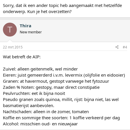
Sorry, dat ik een ander topic heb aangemaakt met hetzelfde
onderwerp. Kun je het overzetten?
Thira
T
New member
22 mrt 2015
#4
Wat betreft de AIP:
Zuivel: alleen geitenmelk, wel minder
Eieren: juist gemeerderd i.v.m. levermix (olijfolie en eidooier)
Granen: at havermout, gestopt vanwege het fytozuur
Zaden % Noten: gestopy, maar direct constipatie
Peulvruchten: eet ik bijna nooit
Pseudo granen zoals quinoa, millit, rijst: bijna niet, las wel
basmatierijst aanbevolen.
Nachtschaden: alleen in de zomer, tomaten
Koffie en sommige thee soorten: 1 koffie verkeerd per dag
Alcohol: misschien oud- en nieuwjaar