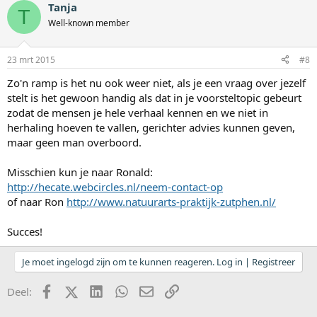
Tanja
T
Well-known member
23 mrt 2015
#8
Zo'n ramp is het nu ook weer niet, als je een vraag over jezelf
stelt is het gewoon handig als dat in je voorsteltopic gebeurt
zodat de mensen je hele verhaal kennen en we niet in
herhaling hoeven te vallen, gerichter advies kunnen geven,
maar geen man overboord.
Misschien kun je naar Ronald:
http://hecate.webcircles.nl/neem-contact-op
of naar Ron
http://www.natuurarts-praktijk-zutphen.nl/
Succes!
Je moet ingelogd zijn om te kunnen reageren. Log in | Registreer
Facebook
X (Twitter)
LinkedIn
WhatsApp
E-mail
koppeling
Deel: