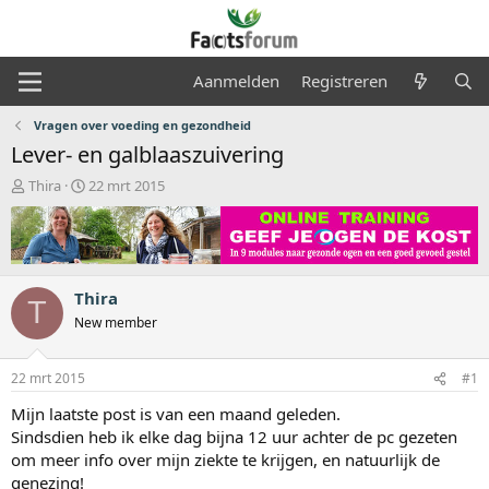
Aanmelden
Registreren
Vragen over voeding en gezondheid
Lever- en galblaaszuivering
O
S
Thira
22 mrt 2015
n
t
d
a
e
r
r
t
w
d
Thira
e
a
T
r
t
New member
p
u
s
m
22 mrt 2015
#1
t
a
Mijn laatste post is van een maand geleden.
r
Sindsdien heb ik elke dag bijna 12 uur achter de pc gezeten
t
om meer info over mijn ziekte te krijgen, en natuurlijk de
e
r
genezing!