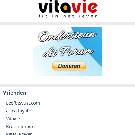
Vrienden
Leefbewust.com
aHealthylife
Vitavie
Breizh Import
Rauw Power