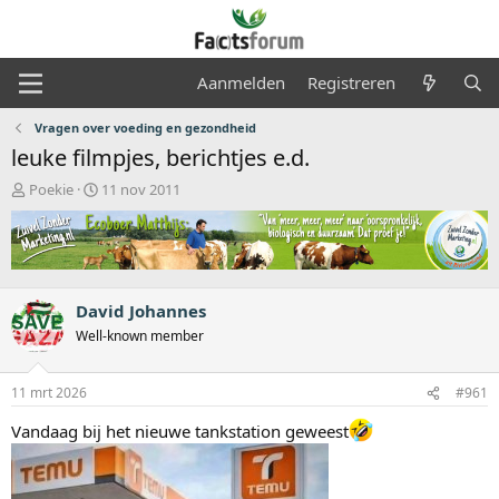
Aanmelden
Registreren
Vragen over voeding en gezondheid
leuke filmpjes, berichtjes e.d.
O
S
Poekie
11 nov 2011
n
t
d
a
e
r
r
t
w
d
e
a
David Johannes
r
t
Well-known member
p
u
s
m
t
11 mrt 2026
#961
a
r
Vandaag bij het nieuwe tankstation geweest
t
e
r