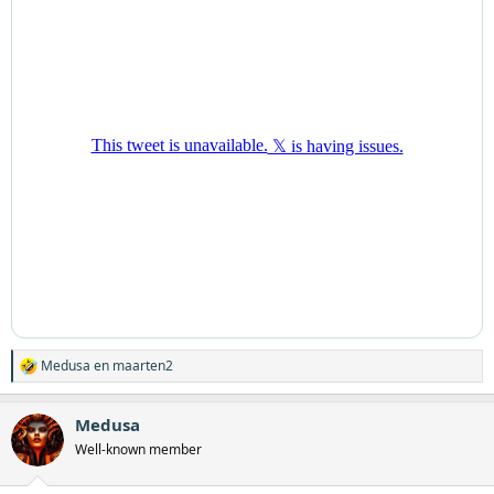
:
Medusa
en
maarten2
W
a
a
Medusa
r
d
Well-known member
e
r