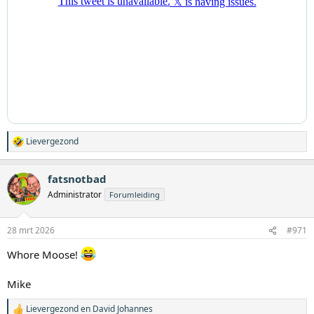
Lievergezond
W
a
a
fatsnotbad
r
d
Administrator
Forumleiding
e
r
i
28 mrt 2026
#971
n
g
Whore Moose!
e
n
:
Mike
Lievergezond
en
David Johannes
W