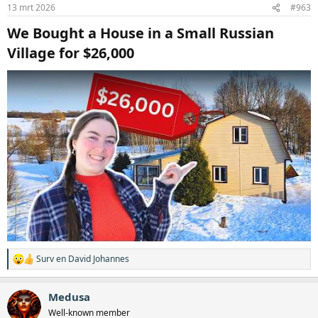
i
13 mrt 2026
#963
n
g
We Bought a House in a Small Russian
e
n
Village for $26,000​
:
Surv
en
David Johannes
W
a
a
Medusa
r
d
Well-known member