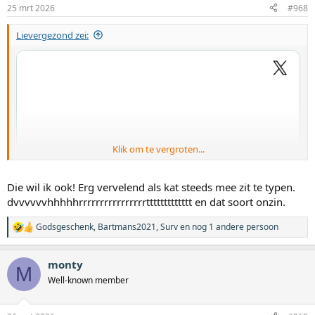
i
25 mrt 2026
#968
n
g
Lievergezond zei:
e
n
:
Klik om te vergroten...
Die wil ik ook! Erg vervelend als kat steeds mee zit te typen.
dvvvvvvhhhhhrrrrrrrrrrrrrrrrttttttttttttt en dat soort onzin.
Godsgeschenk
,
Bartmans2021
,
Surv
en nog 1 andere persoon
W
a
a
monty
r
M
d
Well-known member
e
r
i