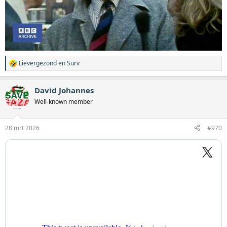
Lievergezond
en
Surv
W
a
a
David Johannes
r
d
Well-known member
e
r
i
28 mrt 2026
#970
n
g
e
n
: