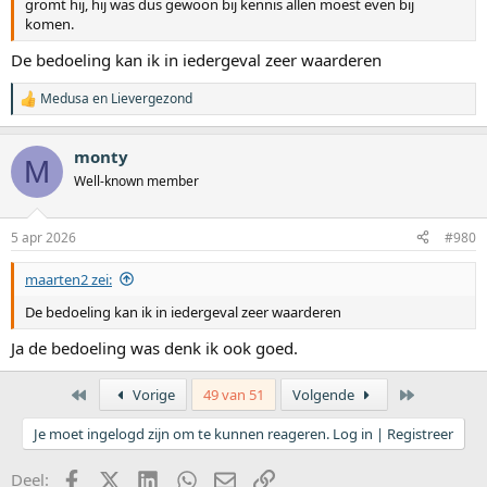
gromt hij, hij was dus gewoon bij kennis allen moest even bij
komen.
De bedoeling kan ik in iedergeval zeer waarderen
Medusa
en
Lievergezond
W
a
a
monty
r
M
d
Well-known member
e
r
i
5 apr 2026
#980
n
g
maarten2 zei:
e
n
De bedoeling kan ik in iedergeval zeer waarderen
:
Ja de bedoeling was denk ik ook goed.
Eerste
Laatste
Vorige
49 van 51
Volgende
Je moet ingelogd zijn om te kunnen reageren. Log in | Registreer
Facebook
X (Twitter)
LinkedIn
WhatsApp
E-mail
koppeling
Deel: