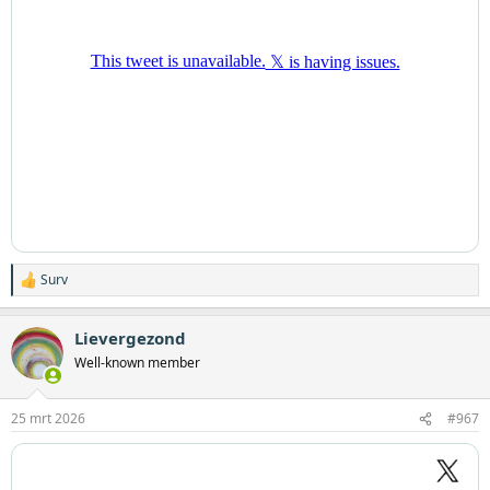
Surv
W
a
a
Lievergezond
r
d
Well-known member
e
r
i
25 mrt 2026
#967
n
g
e
n