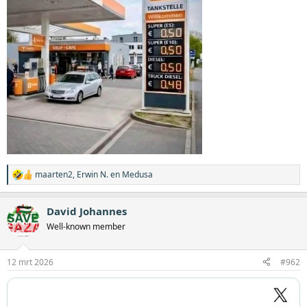
maarten2
,
Erwin N.
en
Medusa
W
a
a
David Johannes
r
d
Well-known member
e
r
i
12 mrt 2026
#962
n
g
e
n