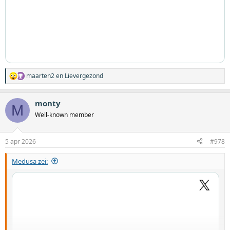
maarten2
en
Lievergezond
W
a
a
monty
r
M
d
Well-known member
e
r
i
5 apr 2026
#978
n
g
Medusa zei:
e
n
: