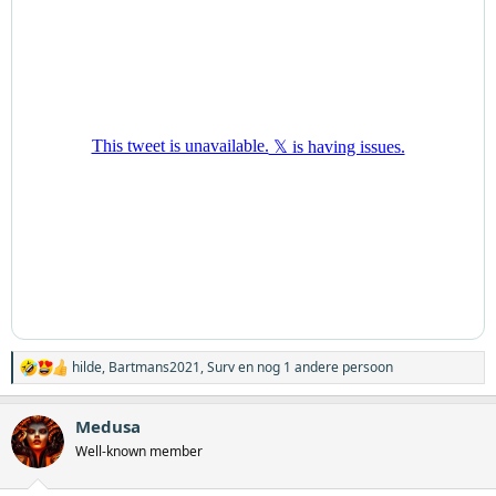
:
hilde
,
Bartmans2021
,
Surv
en nog 1 andere persoon
W
a
a
Medusa
r
d
Well-known member
e
r