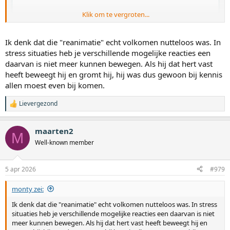
Klik om te vergroten...
Ik denk dat die "reanimatie" echt volkomen nutteloos was. In
stress situaties heb je verschillende mogelijke reacties een
daarvan is niet meer kunnen bewegen. Als hij dat hert vast
heeft beweegt hij en gromt hij, hij was dus gewoon bij kennis
allen moest even bij komen.
Lievergezond
W
a
a
maarten2
r
M
d
Well-known member
e
r
i
5 apr 2026
#979
n
g
monty zei:
e
n
Ik denk dat die "reanimatie" echt volkomen nutteloos was. In stress
:
situaties heb je verschillende mogelijke reacties een daarvan is niet
meer kunnen bewegen. Als hij dat hert vast heeft beweegt hij en