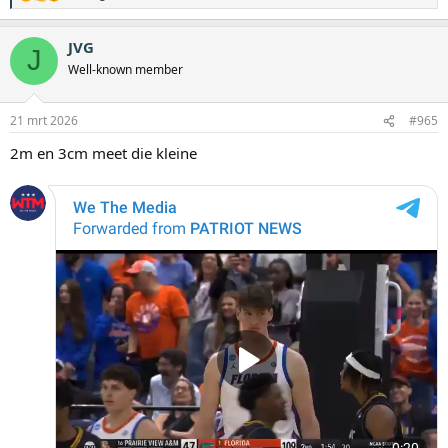
a
a
JVG
r
J
d
Well-known member
e
r
i
21 mrt 2026
#965
n
g
2m en 3cm meet die kleine
e
n
: