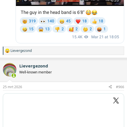
Lievergezond
W
a
a
Lievergezond
r
d
Well-known member
e
r
i
25 mrt 2026
#966
n
g
e
n
: