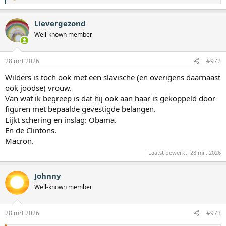
a
a
Lievergezond
r
d
Well-known member
e
r
i
28 mrt 2026
#972
n
g
Wilders is toch ook met een slavische (en overigens daarnaast
e
ook joodse) vrouw.
n
:
Van wat ik begreep is dat hij ook aan haar is gekoppeld door
figuren met bepaalde gevestigde belangen.
Lijkt schering en inslag: Obama.
En de Clintons.
Macron.
Laatst bewerkt:
28 mrt 2026
Johnny
Well-known member
28 mrt 2026
#973